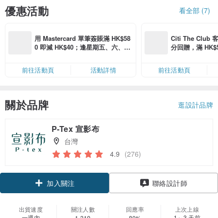
優惠活動
看全部 (7)
用 Mastercard 單筆簽賬滿 HK$58
Citi The Club
0 即減 HK$40；逢星期五、六、日
分回贈，滿 HK$580
滿 HK$880 即減 HK$80（名額有
Coins（名額
限，額滿即止，僅限「常用信用
前往活動頁
活動詳情
前往活動頁
卡」結帳）
關於品牌
逛設計品牌
P-Tex 宣影布
台灣
4.9
(276)
加入關注
聯絡設計師
出貨速度
關注人數
回應率
上次上線
一週內
1～3 天前
1,319
80%