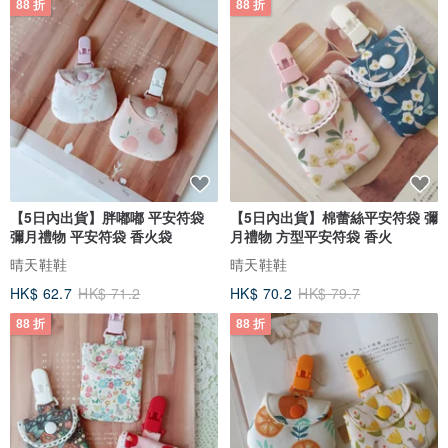
88 折
88 折
【5日內出貨】胖嘟嘟 平安符袋
【5日內出貨】棉蕾絲平安符袋 彌
彌月禮物 平安符袋 香火袋
月禮物 方型平安符袋 香火
晴天鞋鞋
晴天鞋鞋
HK$ 62.7
HK$ 71.2
HK$ 70.2
HK$ 79.7
88 折
88 折