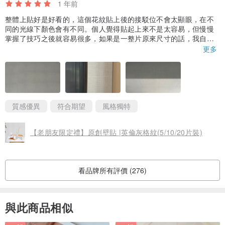
1 年前
整體上貼好是好看的，這個花紋貼上後的接駁位不會太顯眼，在不
同的光線下顏色會有不同。個人覺得貼起上來不是太容易，但慢慢
掌握了技巧之後就容易很多，如果是一整片原來尺寸的話，我自己
揣摩出來的小貼士就是：要先把上方的膠紙撕開些少，把牆貼拉直
更多
線，然後逐少退下膠紙，在牆貼正面由一個方向用手推向另一方向
去貼，如果沒有推出接痕就代表你拉的直線妥當，這樣就會很容易
貼好；但是如果推貼的時候牆貼會起了一些細少接痕，就建議先撕
出來再調整最開端的直線位置，這樣才會貼得漂亮又不太費力。
質感優異
符合期望
風格獨特
【老朋友限定禮】原創壁貼 |英倫灰格紋(5/10/20片裝)
看品牌所有評價 (276)
與此商品相似