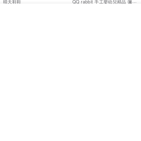
QQ rabbit 手工嬰幼兒精品 彌月禮盒
晴天鞋鞋
HK$ 62.7
HK$ 71.2
HK$ 68.4
我要訂製
加入收藏
了解品牌
88 折
88 折
【5日內出貨】水彩花兒小棉球 平
【5日內出貨】小碎花 棉蕾絲款
安符袋 彌月禮物 香火袋 平安
圓型平安符袋 彌月禮物 平安
晴天鞋鞋
晴天鞋鞋
HK$ 70.2
HK$ 79.7
HK$ 70.2
HK$ 79.7
88 折
88 折