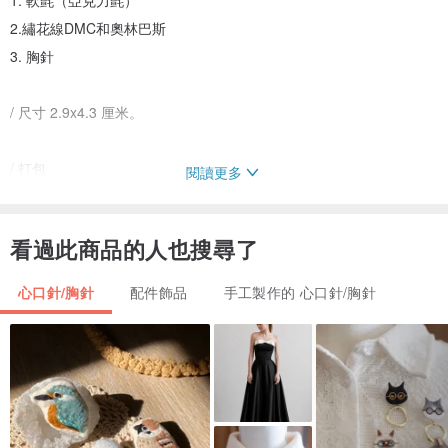
1. 軟氈（亞克力氈）
2.繡花線DMC和奧林巴斯
3. 胸針
/ 尺寸 2.9x4.3 厘米。
/ 打包
閱讀更多
鋁盒包裝防止擠壓和摩擦為了產品質量
看過此商品的人也搜尋了
/ 維護
1. 避免入水。防止發霉
心口針/胸針
配件飾品
手工製作的 心口針/胸針
2. 小心處理防止線膨脹
附言
1. 由於這是定做商品，並且是 100% 手工製作，因此製作需要時間。
特別的所以每一塊都略有不同。