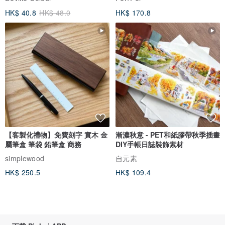
HK$ 40.8
HK$ 48.0
HK$ 170.8
【客製化禮物】免費刻字 實木 金
漸濃秋意 - PET和紙膠帶秋季插畫
屬筆盒 筆袋 鉛筆盒 商務
DIY手帳日誌裝飾素材
simplewood
自元素
HK$ 250.5
HK$ 109.4