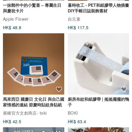
一抹郵件中的小驚喜 – 專屬生日
暮時收工 - PET和紙膠帶人物插畫
與慶祝卡片
DIY手帳日誌裝飾素材
Apple Flower
自元素
HK$ 48.8
HK$ 117.5
馬來西亞 國慶日 文化日 與自己國
廚房布紋和紙膠帶 | 搖搖擺擺的鴨
家情感的連結 節慶時貼紋身貼紙
子
展權官方文創商店- toki
BOKI
HK$ 42.5
HK$ 63.4