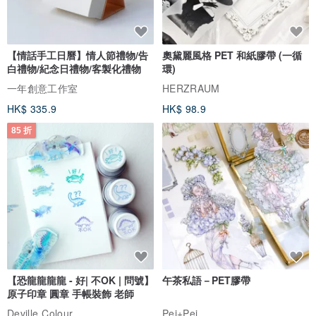
【情話手工日曆】情人節禮物/告
奧黛麗風格 PET 和紙膠帶 (一循
白禮物/紀念日禮物/客製化禮物
環)
一年創意工作室
HERZRAUM
HK$ 335.9
HK$ 98.9
85 折
【恐龍龍龍龍 - 好| 不OK | 問號】
午茶私語－PET膠帶
原子印章 圓章 手帳裝飾 老師
Deville Colour
Pei+Pei