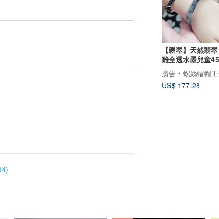
【親翠】天然翡翠
雞全透水墨兒童4
鐲
廣告
螺絲帽帽工
US$ 177.28
4)