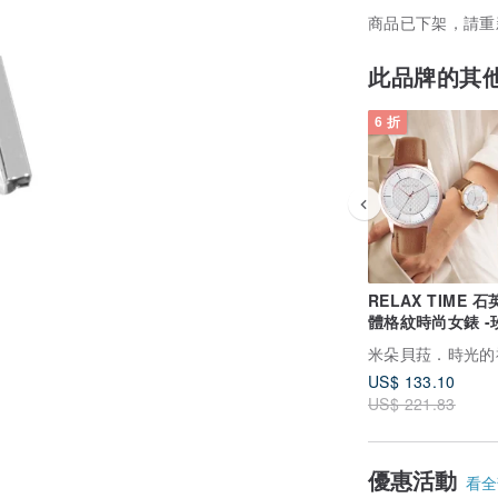
商品已下架，請重
此品牌的其
6 折
RELAX TIME 石
體格紋時尚女錶 -
(RT-118-3L) 36
米朵貝菈．時光的
US$ 133.10
US$ 221.83
優惠活動
看全部