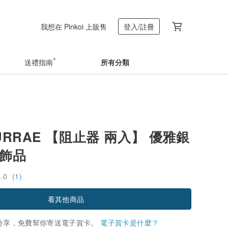
我想在 Pinkoi 上販售
登入/註冊
送禮指南
所有分類
URRAE 【阻止器 兩入】 優雅銀
小飾品
5.0
(1)
看其他商品
分享，免費幫你寄送電子賀卡。
電子賀卡是什麼？