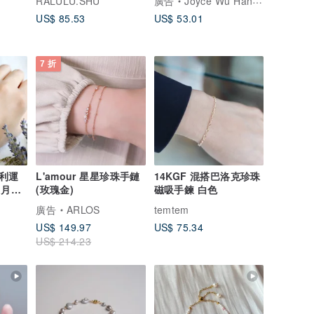
RALULU.SHU
廣告
Joyce Wu Handmade Jewelry
US$ 85.53
US$ 53.01
7 折
利運
L'amour 星星珍珠手鏈
14KGF 混搭巴洛克珍珠
 月誕
(玫瑰金)
磁吸手鍊 白色
廣告
ARLOS
temtem
US$ 149.97
US$ 75.34
US$ 214.23