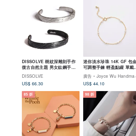
DISSOLVE 樹紋深雕刻手作
迷你淡水珍珠 14K GF 包
復古自然主題 男女鈦鋼手鐲
可調整手鍊 輕盈點綴 單戴
客製刻字
疊搭
DISSOLVE
廣告
Joyce Wu Handmade Jewelry
US$ 66.30
US$ 44.10
85 折
98 折