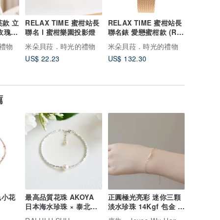
英款 立
RELAX TIME 蜜柑站長
RELAX TIME 蜜柑站長
RELAX
玫瑰金
聯名 l 蜜柑樂園投影燈
聯名錶 愛戀蜜柑款 (RT-
聯名錶 橙
mm
116-02)
116-01)
禮物
米朵貝菈．時光的禮物
米朵貝菈．時光的禮物
米朵貝菈
US$ 22.23
US$ 132.30
US$ 132
薦
色小花
最高品質花珠 AKOYA
正圓極光亮彩 迷你三顆
日本海水珍珠 × 泰北銀
淡水珍珠 14Kgf 包金 可
珠手鍊 附延長鍊
調整手鍊