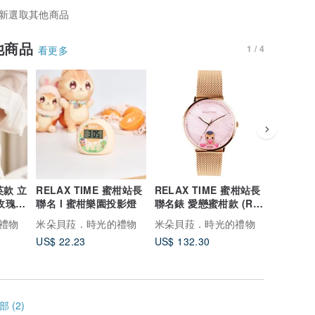
新選取其他商品
他商品
1 / 4
看更多
英款 立
RELAX TIME 蜜柑站長
RELAX TIME 蜜柑站長
RELAX
玫瑰金
聯名 l 蜜柑樂園投影燈
聯名錶 愛戀蜜柑款 (RT-
聯名錶 橙
mm
116-02)
116-01)
禮物
米朵貝菈．時光的禮物
米朵貝菈．時光的禮物
米朵貝菈
US$ 22.23
US$ 132.30
US$ 132
 (2)