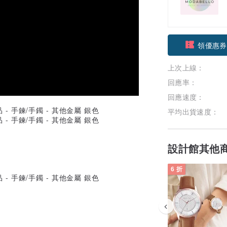
領優惠券
上次上線：
加入關注
回應率：
回應速度：
平均出貨速度：
設計館其他
6 折