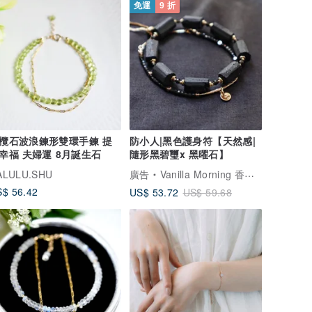
免運
9 折
欖石波浪鍊形雙環手鍊 提
防小人|黑色護身符【天然感|
幸福 夫婦運 8月誕生石
隨形黑碧璽x 黑曜石】
ALULU.SHU
廣告
Vanilla Morning 香草的早上
$ 56.42
US$ 53.72
US$ 59.68