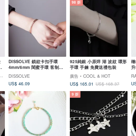
98 折
金
DISSOLVE 鎖紋卡扣手環
925純銀 小原焠 湖 波紋 環形
橄
或
4mm/6mm 閨蜜手環 客制禮
手環 手鍊 免費送禮包裝
升
物
DISSOLVE
廣告
COOL & HOT
R
US$ 46.09
US
US$ 165.01
US$ 168.37
9 折