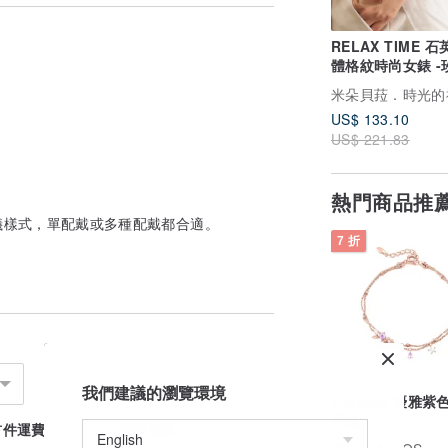
RELAX TIME 石
體格紋時尚女錶 -
(RT-118-3L) 36
米朵貝菈．時光的
US$ 133.10
US$ 221.83
熱門商品推
儀樣式，單配戴或多種配戴都合適。
7 折
我們建議的瀏覽環境
L'amour 優雅紫
手鏈
首件運費
續件加收