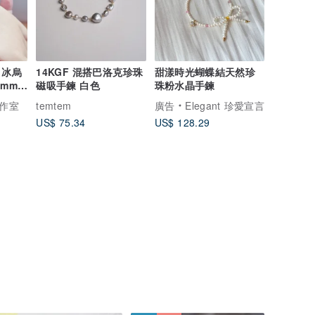
 冰烏
14KGF 混搭巴洛克珍珠
甜漾時光蝴蝶結天然珍
5mm手
磁吸手鍊 白色
珠粉水晶手鍊
作室
temtem
廣告
Elegant 珍愛宣言
US$ 75.34
US$ 128.29