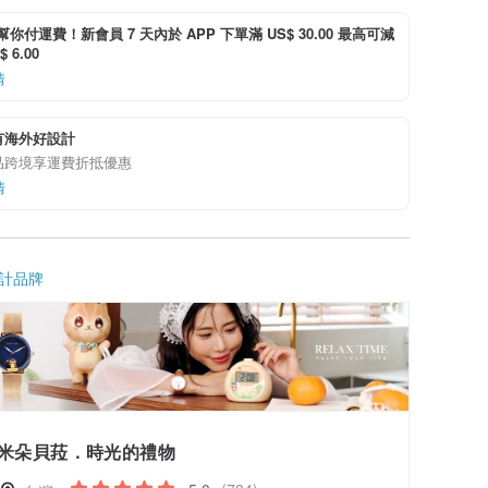
i 幫你付運費！新會員 7 天內於 APP 下單滿 US$ 30.00 最高可減
 6.00
情
有海外好設計
品跨境享運費折抵優惠
情
計品牌
米朵貝菈．時光的禮物