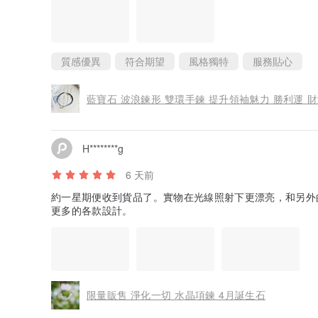
質感優異
符合期望
風格獨特
服務貼心
藍寶石 波浪鍊形 雙環手鍊 提升領袖魅力 勝利運 財
H********g
6 天前
約一星期便收到貨品了。實物在光線照射下更漂亮，和另外
更多的各款設計。
限量販售 淨化一切 水晶項鍊 4月誕生石