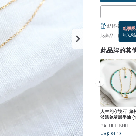
結帳後填寫並
點擊愛
此商品目前沒現貨
加入慾
此品牌的其
人生的守護石│綠
波浪鍊雙層手鍊 (
生石 )
RALULU.SHU
US$ 64.13