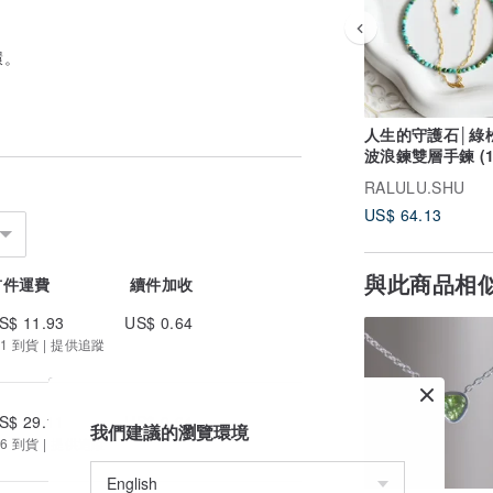
環。
人生的守護石│綠
波浪鍊雙層手鍊 (
生石 )
RALULU.SHU
US$ 64.13
與此商品相
首件運費
續件加收
S$ 11.93
US$ 0.64
1 到貨 | 提供追蹤
S$ 29.11
US$ 0.64
我們建議的瀏覽環境
6 到貨 | 提供追蹤