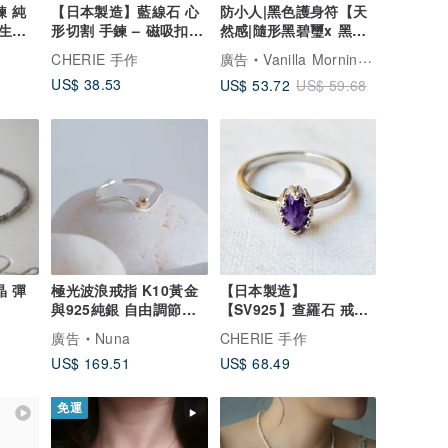
鍊 純
【日本製造】藍線石 心
防小人|黑色護身符【天
 生日
形切割 手鍊 – 磁吸扣環
然感|隨形黑碧璽x 黑曜
/ 醫療級不鏽鋼 (抗過敏)
石】
CHERIE 手作
廣告
Vanilla Morning 香草的早上
US$ 38.53
US$ 53.72
US$ 59.68
晶 彈
極光波浪戒指 K10黃金
【日本製造】
與925純銀 自由調節尺
【SV925】查羅石 戒指
寸
925 純銀 6×4mm 橢圓
廣告
Nuna
CHERIE 手作
形 三大療癒寶石 天然石
US$ 169.51
US$ 68.49
戒指 成熟的紫色
免運