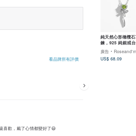
純天然心形橄欖石
鍊，925 純銀戒台
廣告
Roseand'm
US$ 68.09
看品牌所有評價
級喜歡，戴了心情都變好了😃