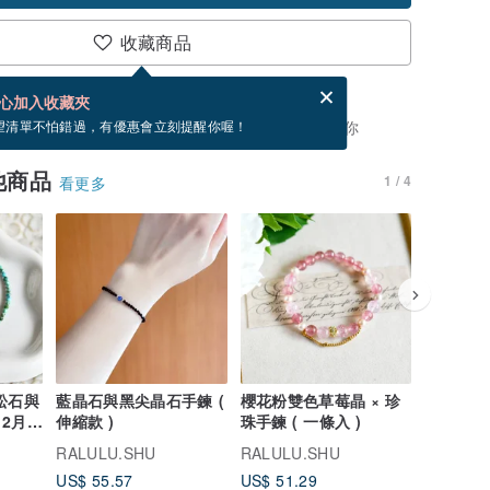
收藏商品
分享，免費幫你寄送電子賀卡。
電子賀卡是什麼？
心加入收藏夾
，你可以按「我要排隊」，當有貨會主動發信通知你
望清單不怕錯過，有優惠會立刻提醒你喔！
他商品
1 / 4
看更多
松石與
藍晶石與黑尖晶石手鍊 (
櫻花粉雙色草莓晶 × 珍
最高品質花
12月誕
伸縮款 )
珠手鍊 ( 一條入 )
日本海水
珠手鍊 
RALULU.SHU
RALULU.SHU
RALULU
US$ 55.57
US$ 51.29
US$ 85.