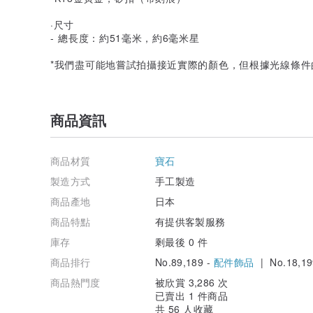
·尺寸
- 總長度：約51毫米，約6毫米星
*我們盡可能地嘗試拍攝接近實際的顏色，但根據光線條
商品資訊
商品材質
寶石
製造方式
手工製造
商品產地
日本
商品特點
有提供客製服務
庫存
剩最後 0 件
商品排行
No.89,189 -
配件飾品
| No.18,19
商品熱門度
被欣賞 3,286 次
已賣出 1 件商品
共 56 人收藏