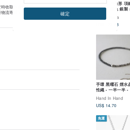
橄欖石 三角形 項
貨時收取的金額為準。
天然石 綠色 銀製
與物流寄送天數估算。實際到貨日可能因付
確定
禮物
廣告
Nuna
US$ 122.43
手環 黑曜石 煙水
性繩 - 一半一半 -
Hand In Hand
US$ 14.70
免運