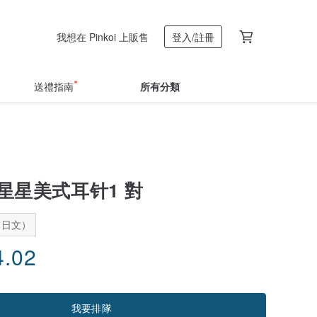
我想在 Pinkoi 上販售
登入/註冊
送禮指南
所有分類
星星星美式耳针1 對
：日文）
4.02
我要排隊