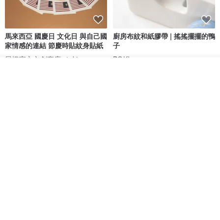
馬來西亞 國慶日 文化日 與自己國
廚房布紋和紙膠帶 | 搖搖擺擺的鴨
家情感的連結 節慶時貼紋身貼紙
子
展權官方文創商店- toki
BOKI
我要排隊
HK$ 42.5
HK$ 63.4
了解品牌
愛書人的閱讀書燈 閱讀小書燈禮
泡泡裡的世界5(日本和紙、 亮面
物學生文具英國 IF 文創進
PET)
英國IF文創官方旗艦店
仙女丸 Fairy Maru