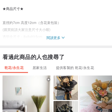
★商品尺寸★
直徑約7cm 高度12cm（含花束包裝）
(購買前請大家注意尺寸大小喔)
透明盒尺寸：8x8xH15cm
閱讀更多
★購買須知★
看過此商品的人也搜尋了
* 照片皆實品拍攝，但因手工製作及花材形態，無法保證商品完全一
乾花/永生花
居家生活
提供客製的 乾花/永生花
樣喔
* 商品為新鮮花材經自然風乾的乾燥花，不是塑膠人造花，也不是目
前流行的不凋花，花兒隨著時間自然退色風化是正常現象喔！。
* 花材若遇缺貨，在色系與風格不變的狀況下會為您設計搭配適當的
花材。
* 請放在乾燥通風的環境，避免陽光直射！