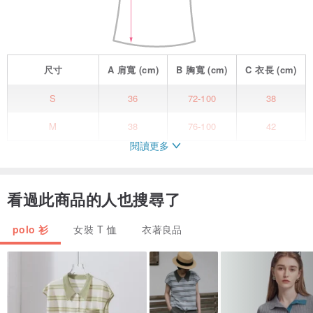
尺寸
A
肩寬
(cm)
B
胸寬
(cm)
C
衣長
(cm)
S
36
72-100
38
M
38
76-100
42
閱讀更多
看過此商品的人也搜尋了
polo 衫
女裝 T 恤
衣著良品