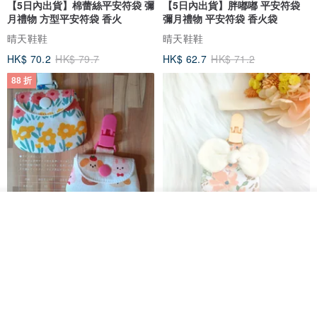
【5日內出貨】棉蕾絲平安符袋 彌
【5日內出貨】胖嘟嘟 平安符袋
月禮物 方型平安符袋 香火
彌月禮物 平安符袋 香火袋
晴天鞋鞋
晴天鞋鞋
HK$ 70.2
HK$ 79.7
HK$ 62.7
HK$ 71.2
88 折
我要訂製
加入收藏
了解品牌
【5日內出貨】胖嘟嘟 平安符袋
水彩花園。平安符袋 (可繡名字)
彌月禮物 平安符袋 香火袋
QQ rabbit 手工嬰幼兒精品 彌月禮盒
晴天鞋鞋
HK$ 62.7
HK$ 71.2
HK$ 68.4
88 折
88 折