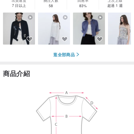
出貨速度
關注人數
回應率
上次上線
7 日以上
超過 1 週
58
83%
逛全部商品
商品介紹