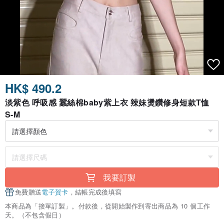
HK$ 490.2
淡紫色 呼吸感 蠶絲棉baby紫上衣 辣妹燙鑽修身短款T恤
S-M
我要訂製
免費贈送
電子賀卡
，結帳完成後填寫
本商品為「接單訂製」。付款後，從開始製作到寄出商品為 10 個工作
天。（不包含假日）