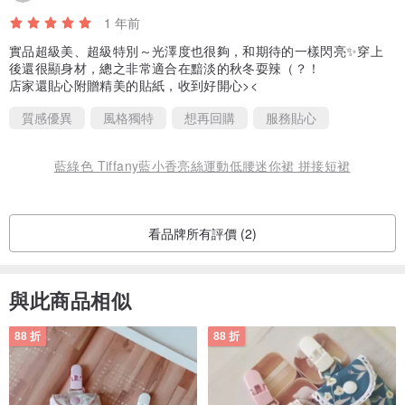
1 年前
實品超級美、超級特別～光澤度也很夠，和期待的一樣閃亮✨穿上
後還很顯身材，總之非常適合在黯淡的秋冬耍辣（？！
店家還貼心附贈精美的貼紙，收到好開心><
質感優異
風格獨特
想再回購
服務貼心
藍綠色 Tiffany藍小香亮絲運動低腰迷你裙 拼接短裙
看品牌所有評價 (2)
與此商品相似
88 折
88 折