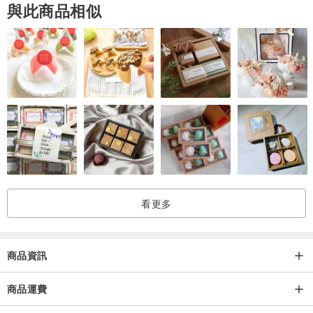
與此商品相似
【包裝注意】
※
含卡片一張、拭銀布一張
【轉寄商品】
※
商品轉寄他處，將不附收據
// 卡片代寫＆封緘服務 //
30-50字內
下單後請在備註欄告知我們
內容
、
是否封緘
唷!
沒有任何備註，我們也不會採取任何行動!
【
注意
：封緘後送禮者是沒辦法打開確認的唷! 】
看更多
商品資訊
商品運費
＊商品以天然寶石製作，每顆顏色、形狀、紋理有些許差異，無法接