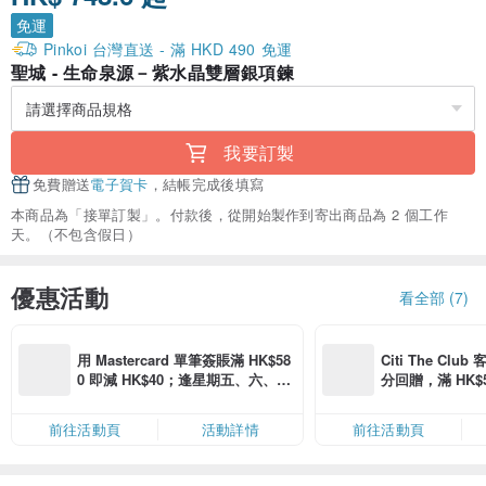
免運
Pinkoi 台灣直送 - 滿 HKD 490 免運
聖城 - 生命泉源－紫水晶雙層銀項鍊
我要訂製
免費贈送
電子賀卡
，結帳完成後填寫
本商品為「接單訂製」。付款後，從開始製作到寄出商品為 2 個工作
天。（不包含假日）
優惠活動
看全部 (7)
用 Mastercard 單筆簽賬滿 HK$58
Citi The Club
0 即減 HK$40；逢星期五、六、日
分回贈，滿 HK$580
滿 HK$880 即減 HK$80（名額有
Coins（名額
限，額滿即止，僅限「常用信用
前往活動頁
活動詳情
前往活動頁
卡」結帳）