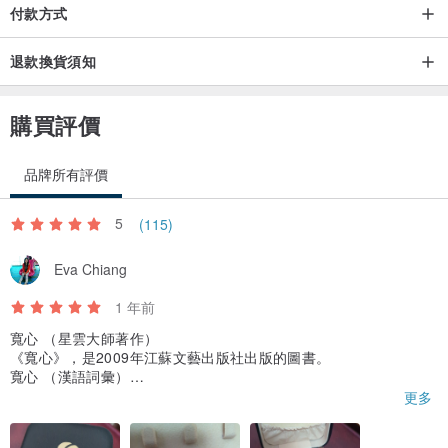
付款方式
受者請勿下單喔＊
＊銀飾品請勿在泡溫泉時配戴唷＊
退款換貨須知
＊銀飾品不配戴時可以放在夾鏈袋裡防止氧化唷＊
＊請不要帶著項鍊洗澡、運動、睡覺喔！＊
購買評價
品牌所有評價
5
(115)
Cheng Jewelry 將人生過程中對靈魂的提問與引導，化作珠寶，佐以
經典與優雅，碰撞內斂與奔放，並行設計與藝術。
Eva Chiang
Cheng Jewelry 將首飾賦予更多意念
1 年前
寬心 （星雲大師著作）
營業人/鄭含真
《寬心》，是2009年江蘇文藝出版社出版的圖書。
統一編號/四七五八六四一一
寬心 （漢語詞彙）
寬心，漢語詞彙。
更多
註音：kuān xīn
釋義：指放心；安心；解除心中的焦急愁悶。