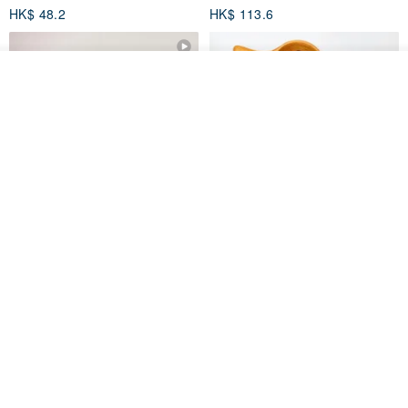
HK$ 48.2
HK$ 113.6
我要訂製
加入收藏
了解品牌
【禮物】為您訂製款•可客製
【24h出貨】原粹咖啡∣杏核乳木
•LOGO•文字•胺基酸寶石皂
蜂蜜牛奶皂 畢業禮物 謝師禮盒
我也手作 Me Too
Wow Hsu 哇許創意皂研室
HK$ 51.3
HK$ 76.9
免運