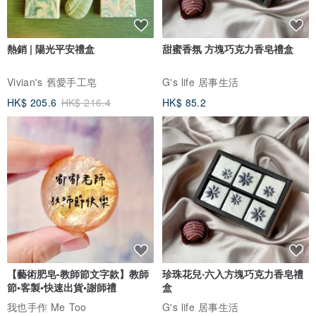
熱銷 | 陽光平安禮盒
甜蜜香氛 方塊巧克力香皂禮盒
Vivian's 舊愛手工皂
G's life 居事生活
HK$ 205.6
HK$ 216.4
HK$ 85.2
【藝術肥皂-教師節文字款】教師
珍珠花兒‧六入方塊巧克力香皂禮
節•客製•快速出貨•謝師禮
盒
我也手作 Me Too
G's life 居事生活