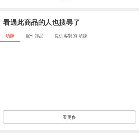
「有一道河，這河的分汊使神的城歡喜；這城就是至高者居住的聖
所。」
看過此商品的人也搜尋了
《Psalms 46:4》
項鍊
配件飾品
提供客製的 項鍊
【當你需要一處寂靜安慰之地，那能容納你的，就是聖城】
《聖城》－生命泉源－紫水晶雙層銀項鍊
尺寸：16"
看更多
材質：925銀、紫水晶