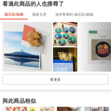
看過此商品的人也搜尋了
磁石貼/磁鐵
風格文具
提供客製的 磁石貼/磁鐵
看更多
【詳細規格】
⚫尺寸：厚0.6公分 x 長8公分 x 寬8公分
⚫材質：MDF木、櫸木實木皮、軟磁鐵
與此商品相似
⚫重量：30克