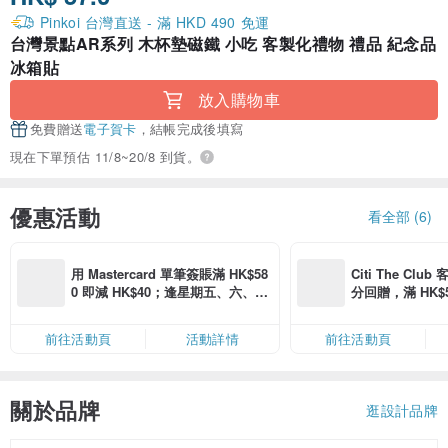
Pinkoi 台灣直送 - 滿 HKD 490 免運
台灣景點AR系列 木杯墊磁鐵 小吃 客製化禮物 禮品 紀念品
冰箱貼
放入購物車
免費贈送
電子賀卡
，結帳完成後填寫
現在下單預估 11/8~20/8 到貨。
優惠活動
看全部 (6)
用 Mastercard 單筆簽賬滿 HK$58
Citi The Club
0 即減 HK$40；逢星期五、六、日
分回贈，滿 HK$580
滿 HK$880 即減 HK$80（名額有
Coins（名額
限，額滿即止，僅限「常用信用
前往活動頁
活動詳情
前往活動頁
卡」結帳）
關於品牌
逛設計品牌