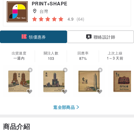
PRINT+SHAPE
台灣
4.9
(64)
領優惠券
聯絡設計師
加入關注
出貨速度
關注人數
回應率
上次上線
一週內
1～3 天前
103
87%
逛全部商品
商品介紹