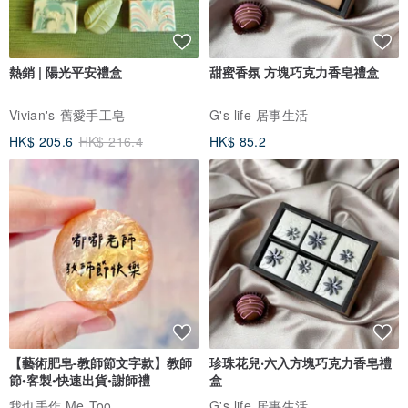
熱銷 | 陽光平安禮盒
甜蜜香氛 方塊巧克力香皂禮盒
Vivian's 舊愛手工皂
G's life 居事生活
HK$ 205.6
HK$ 216.4
HK$ 85.2
【藝術肥皂-教師節文字款】教師
珍珠花兒‧六入方塊巧克力香皂禮
節•客製•快速出貨•謝師禮
盒
我也手作 Me Too
G's life 居事生活