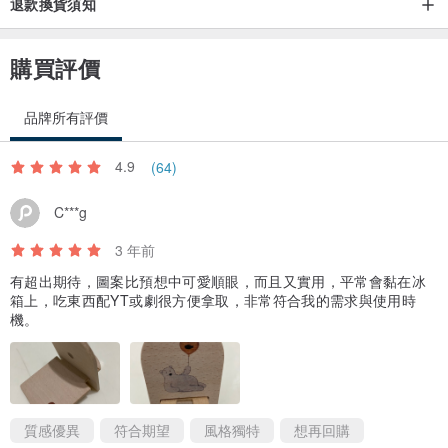
9. 新北 - 平溪天燈
www.pinkoi.com/product/3MBjMhbj
退款換貨須知
10. 新北 - 淡水漁人碼頭
www.pinkoi.com/product/cvDFbFh9
11. 高雄 - 愛河
www.pinkoi.com/product/svm2humM
購買評價
12. 高雄 - 駁二藝術特區
www.pinkoi.com/product/L3vAXwF7
13. 高雄 - 龍虎塔
www.pinkoi.com/product/eqYGKvmj
品牌所有評價
14. 高雄 - 八五大樓
www.pinkoi.com/product/SNMxC35B
4.9
(64)
15. 高雄 - 旗津
www.pinkoi.com/product/29GZmsXv
C***g
3 年前
有超出期待，圖案比預想中可愛順眼，而且又實用，平常會黏在冰
箱上，吃東西配YT或劇很方便拿取，非常符合我的需求與使用時
機。
質感優異
符合期望
風格獨特
想再回購