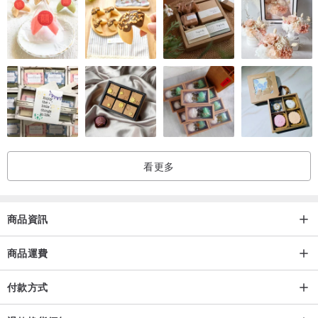
⚫包裝方式：吊掛式單面透明牛皮紙袋
⚫適用年齡：6歲以上
⚫注意事項：避免兒童吞食
【下單前注意事項】
⚫請先利用訊息中心功能詢問是否有庫存，確認後再進行下單。
【15款】
1. 台灣 - 台灣小吃
www.pinkoi.com/product/bMSkeDGD
看更多
2. 台灣 - 台灣景點總圖
www.pinkoi.com/product/ihfh2qRD
3. 台北 - 台北101
www.pinkoi.com/product/CNHpFMwH
商品資訊
4. 台北 - 中正紀念堂
www.pinkoi.com/product/THAwW5Qr
5. 台北 - 故宮博物院
www.pinkoi.com/product/sjibQsDM
商品運費
6. 台北 - 西門紅樓
www.pinkoi.com/product/RRPQ5h8J
7. 台北 - 艋舺龍山寺
www.pinkoi.com/product/92KZPNam
付款方式
8. 新北 - 九份
www.pinkoi.com/product/XtmLZVfx