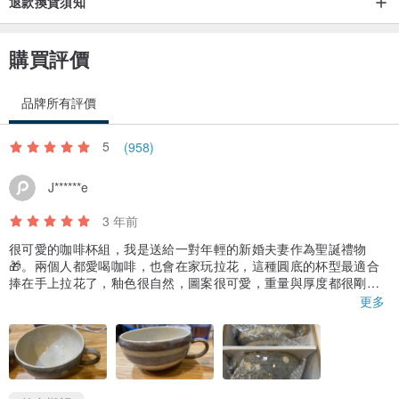
退款換貨須知
■ 陶瓷器手繪或手工製品出現輕微的上色不勻、黑點或小紋路，為
購買評價
手工製作特點難以避免，非品質問題，且不影響正常使用。
■ 不可使用於直火、烤箱；可使用於微波爐、洗碗機(細緻清洗)。
品牌所有評價
■ 避免溫度快速變化的環境，如直接加熱火源，或置於冷凍庫降溫。
■ 產品一旦使用後經嚴重碰撞或產生裂痕，不建議繼續使用。
5
(958)
J******e
■ 商品顏色會因電腦螢幕設定、室內/戶外光線不同而略有差異，請以
實際收到商品為準。
3 年前
■ 商品如需退換貨請保持商品完整、無刮傷，且必須為『全新未經使
很可愛的咖啡杯組，我是送給一對年輕的新婚夫妻作為聖誕禮物
🎁。兩個人都愛喝咖啡，也會在家玩拉花，這種圓底的杯型最適合
用』狀態，並完整包裝 (含商品、附件、內外包裝、說明書、贈品
捧在手上拉花了，釉色很自然，圖案很可愛，重量與厚度都很剛
等)。
好，不過美中不足有一個杯子的杯底有一點突出的顆粒紋， 但在不
更多
影響使用的情況下，還是可以接受，很期待他們收到後開箱的使用
心得！