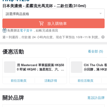
日本美濃燒 - 柔霧流光馬克杯 - 二款任選(310ml)
放入購物車
免費贈送
電子賀卡
，結帳完成後填寫
週一到週四，付款後 24 小時內出貨。現在下單預估 10/8~11/8 到貨。
優惠活動
看全部 (5)
用 Mastercard 單筆簽賬滿 HK$58
Citi The Club
0 即減 HK$40；逢星期五、六、日
分回贈，滿 HK$580
滿 HK$880 即減 HK$80（名額有
Coins（名額
限，額滿即止，僅限「常用信用
前往活動頁
活動詳情
前往活動頁
卡」結帳）
關於品牌
逛設計品牌