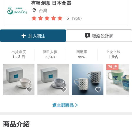
有種創意 日本食器
台灣
5
(958)
加入關注
聯絡設計師
出貨速度
關注人數
回應率
上次上線
1～3 日
1 天內
5,648
99%
79 折
逛全部商品
商品介紹