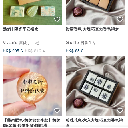
熱銷 | 陽光平安禮盒
甜蜜香氛 方塊巧克力香皂禮盒
Vivian's 舊愛手工皂
G's life 居事生活
HK$ 205.6
HK$ 216.4
HK$ 85.2
【藝術肥皂-教師節文字款】教師
珍珠花兒‧六入方塊巧克力香皂禮
節•客製•快速出貨•謝師禮
盒