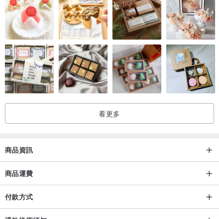
■ 主商品：馬克杯 x 2
■ 材質：陶器
■ 尺寸：每個 φ9.6 × 7 cm
■ 重量：每個 230 g
■ 容量：每個 310ml
■ 產地：日本製造 • 原裝進口
■ FDA審核證號：北字第 IFB14HK1133501 號
看更多
■ 本公司已投保富邦產品責任險新台幣伍佰萬元整
注意事項：
商品資訊
商品運費
■ 日本原廠授權經銷，合乎日本當地檢測標準，品質有保證。
■ 商品皆為日本製造，原裝進口，並經台灣衛福部食品容器
付款方式
進口審核。食品業登錄字號為：F-125011454-00000-5。
■ 本公司已投保富邦產品責任險新台幣伍佰萬元整。