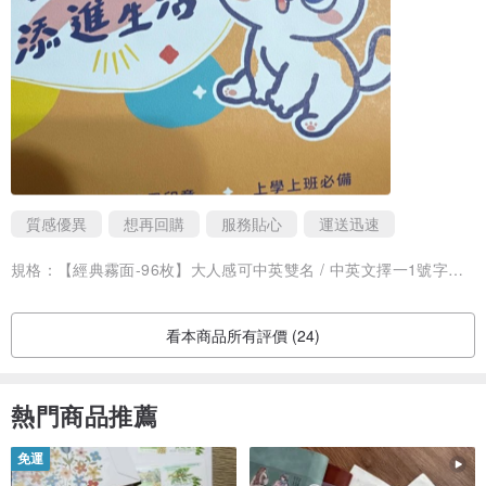
此商品屬 「例外商品類別*依消費者要求所為之客製化給付」，不適
用7天鑑賞期法規。
質感優異
想再回購
服務貼心
運送迅速
規格：
【經典霧面-96枚】大人感可中英雙名 / 中英文擇一1號字型【請提供姓名】
看本商品所有評價 (24)
熱門商品推薦
免運