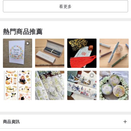
看更多
📍商品特色
✅ 超強防水，日常清洗、進洗碗機也OK
熱門商品推薦
✅ 極佳黏性，不易脫落、不易殘膠（矽膠及布類不合適貼哦❗）
✅ 使用環保認證墨水，安全又放心
✅ 獨家手繪插圖風格，不怕弄丟或撞款😆
品牌介紹
美感｜實用｜有趣
小福添是專注於提供大小朋友們
更有質感，更多樣選擇的姓名貼專業品牌，
一起跟著小福添探索好玩有趣，千變萬化的貼紙世界。
商品資訊