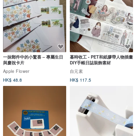
一抹郵件中的小驚喜 – 專屬生日
暮時收工 - PET和紙膠帶人物插畫
與慶祝卡片
DIY手帳日誌裝飾素材
Apple Flower
自元素
HK$ 48.8
HK$ 117.5