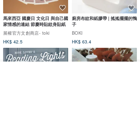
馬來西亞 國慶日 文化日 與自己國
廚房布紋和紙膠帶 | 搖搖擺擺的鴨
家情感的連結 節慶時貼紋身貼紙
子
展權官方文創商店- toki
BOKI
HK$ 42.5
HK$ 63.4
放入購物車
加入收藏
了解品牌
愛書人的閱讀書燈 閱讀小書燈禮
泡泡裡的世界5(日本和紙、 亮面
物學生文具英國 IF 文創進
PET)
英國IF文創官方旗艦店
仙女丸 Fairy Maru