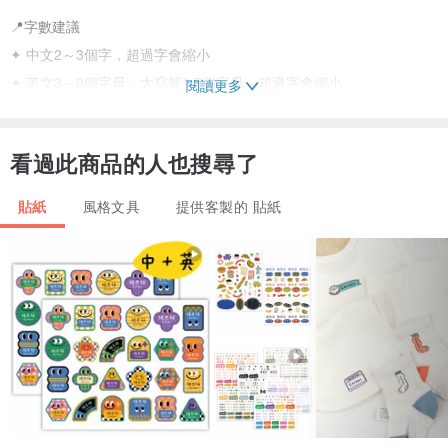
📍字數建議
✦ 中文2～3個字，超過字會縮小
✦ 英文3～9個字母，大寫算1.5個字母，超過字會縮小
閱讀更多
✦ 以上字數建議皆【不含空格】，如有任何疑問都可以詢問哦😀
看過此商品的人也搜尋了
📍商品資訊
兩種材質哪裡不一樣？
貼紙
風格文具
提供客製的 貼紙
【經典霧面】是細緻霧面，【耐高溫款】是光滑亮面
色彩表現上【耐高溫款】會比【經典霧面】更加飽合亮麗✨
其他詳細比較請參考商品圖片唷😁
四季獨特的美繪入小小的姓名貼中，陪伴你每個春夏秋冬💖
✦ 款式➡冬日暖心【大人感】內含4種圖案
✦ 數量➡96枚
✦ 尺寸➡約3.2*1.2cm【每枚貼紙造型不同，尺寸會有些微差異】
✦ 材質➡防水材質