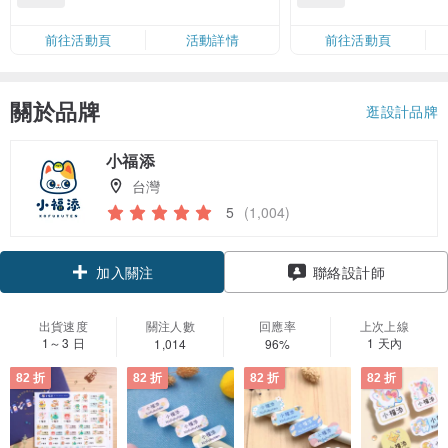
滿 HK$880 即減 HK$80（名額有
Coins（名額
限，額滿即止，僅限「常用信用
前往活動頁
活動詳情
前往活動頁
卡」結帳）
關於品牌
逛設計品牌
小福添
台灣
5
(1,004)
加入關注
聯絡設計師
出貨速度
關注人數
回應率
上次上線
1～3 日
1 天內
1,014
96%
82 折
82 折
82 折
82 折