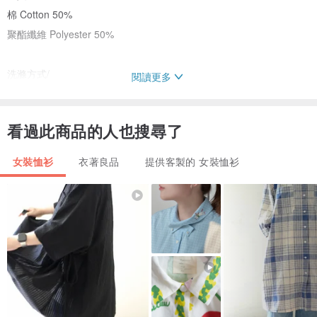
棉 Cotton 50%
聚酯纖維 Polyester 50%
洗滌方式/
閱讀更多
低溫水洗 Machine Wash(Normal)
不可烘乾 Do not tumble dry
看過此商品的人也搜尋了
中高溫熨燙 Iron medium
女裝恤衫
衣著良品
提供客製的 女裝恤衫
建議搭配
九分大寬褲(水淺蔥)
www.pinkoi.com/product/rJqN2Dnu
Model
176 cm