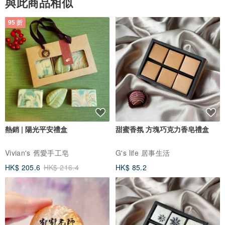
與此商品相似
95 折
熱銷 | 陽光平安禮盒
甜蜜香氛 方塊巧克力香皂禮盒
Vivian's 舊愛手工皂
G's life 居事生活
HK$ 205.6
HK$ 216.4
HK$ 85.2