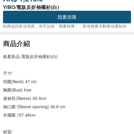
YIBO/寬版反折袖襯衫(白)
我要排隊
此商品目前沒現貨，你可以按「我要排隊」，當有貨會主動發信通知你
商品介紹
春夏新品-寬版反折袖襯衫(白)
尺寸/
領圍(Neck) 47 cm
胸圍(Bust) free
連袖長(Sleeve) 65.4cm
袖口圍 (Sleeve opening) 36.8 cm
衣襬圍 157.48cm
材質/