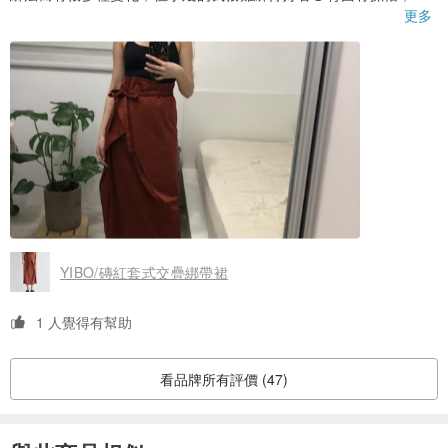
股容易因為綁帶變成一包，希望可以早日找到一個好的綁法好好駕
更多
馭他～
YIBO/磚紅套式交疊綁帶裙
1 人覺得有幫助
看品牌所有評價 (47)