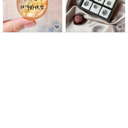
【藝術肥皂-教師節文字款】教師
珍珠花兒‧六入方塊巧克力香皂禮
我要排隊
節•客製•快速出貨•謝師禮
盒
了解品牌
我也手作 Me Too
G's life 居事生活
HK$ 48.2
HK$ 113.6
【禮物】為您訂製款•可客製
【24h出貨】原粹咖啡∣杏核乳木