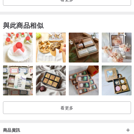
- 所有商品皆為手工製作，尺寸、縫線等可能存在些微差異，此為手
工品的正常現象。
與此商品相似
- 商品以堅韌的釣魚線縫製串連，但請避免過度扭曲或靠近熱源，以
免斷裂。
- 我們盡力呈現商品實際顏色，但因拍攝環境及您所使用的顯示器不
同，商品實際顏色可能與網頁顯示略有差異。
- 日本境內寄送將使用「レターパックライト」服務，採郵筒投遞 (若
包裹過大將會被退回)，恕不提供保固服務。
- 若有任何不明之處，歡迎隨時與我們聯繫。
看更多
商品資訊