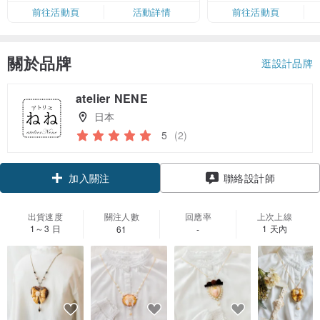
限，額滿即止，僅限「常用信用
前往活動頁
活動詳情
前往活動頁
卡」結帳）
關於品牌
逛設計品牌
atelier NENE
日本
5
(2)
領優惠券
聯絡設計師
加入關注
出貨速度
關注人數
回應率
上次上線
1～3 日
1 天內
61
-