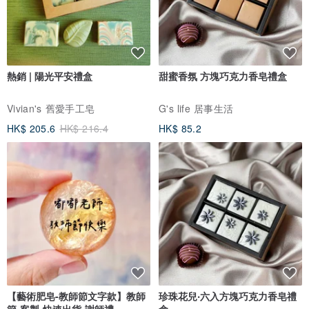
熱銷 | 陽光平安禮盒
甜蜜香氛 方塊巧克力香皂禮盒
Vivian's 舊愛手工皂
G's life 居事生活
HK$ 205.6
HK$ 216.4
HK$ 85.2
【藝術肥皂-教師節文字款】教師
珍珠花兒‧六入方塊巧克力香皂禮
節•客製•快速出貨•謝師禮
盒