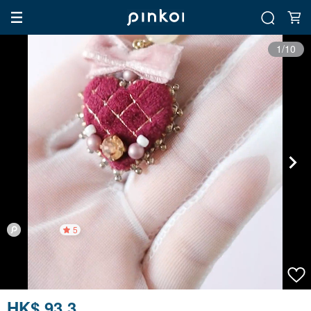
1/10
5
HK$ 93.3