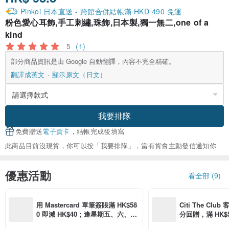
Pinkoi 日本直送 - 跨館合併結帳滿 HKD 490 免運
粉色愛心耳飾,手工刺繡,珠飾,日本製,獨一無二,one of a
kind
5
(1)
部分商品資訊是由 Google 自動翻譯，內容不完全精確。
翻譯成英文
顯示原文（日文）
我要排隊
免費贈送
電子賀卡
，結帳完成後填寫
此商品目前沒現貨，你可以按「我要排隊」，當有貨會主動發信通知你
優惠活動
看全部 (9)
用 Mastercard 單筆簽賬滿 HK$58
Citi The Club
0 即減 HK$40；逢星期五、六、日
分回贈，滿 HK$580
滿 HK$880 即減 HK$80（名額有
Coins（名額