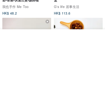
我也手作 Me Too
G's life 居事生活
HK$ 48.2
HK$ 113.6
我要排隊
加入收藏
了解品牌
【禮物】為您訂製款•可客製
【24h出貨】原粹咖啡∣杏核乳木
•LOGO•文字•胺基酸寶石皂
蜂蜜牛奶皂 畢業禮物 謝師禮盒
我也手作 Me Too
Wow Hsu 哇許創意皂研室
HK$ 51.3
HK$ 76.9
免運