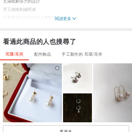
充滿戲劇張力的設計
手工細緻刺繡而成
可選擇耳針或耳夾式金屬配件
閱讀更多
同款設計預計不再販售
這是專屬於您、世界上獨一無二的逸品
看過此商品的人也搜尋了
-------------------------------
耳環/耳夾
配件飾品
手工製作的 耳環/耳夾
感謝您在眾多商品中瀏覽此件。
- 我們在多個平台同步販售，庫存共享。若於訂購時發生缺貨情況，
我們將會盡快為您辦理取消訂單，敬請見諒。
- 拍攝道具不包含在此次販售商品內。
- 請注意防潮，商品可能會有掉色或變形之情形。
看更多