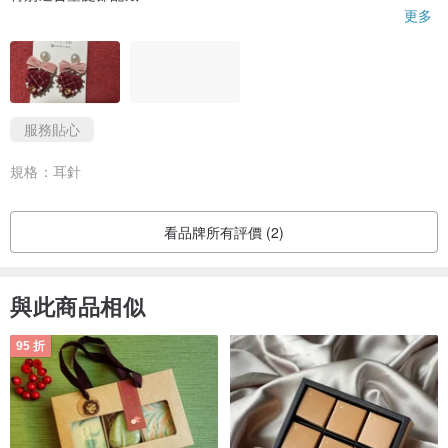
賣家很貼心 除了英文外也特意翻譯廣東話和我溝通
更多
還寫了小卡片和送了小禮物
ありがとうございます
服務貼心
規格：
耳針
看品牌所有評價 (2)
與此商品相似
95 折