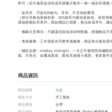
即可（但不接受提供現成耳環圖片製作一模一樣的耳環喔
：改耳夾：可改925銀勾、耳夾，不另加收費用。
（部分耳飾為黃銅色系，925銀耳勾顏色是銀色，若想替
環如樹脂貼耳系列，因結構設計因素，無法改成耳勾，建
：佩戴注意事項：不建議洗澡或游泳時配戴，樹脂飾品可
：售後服務：工作室提供完整售後服務，商品售出後如需
：關於品牌：midday midnight，一天之中最明亮
脂、天然石、金屬為基底，製造耳邊微小風景。更多製作過程請見ig
商品資訊
商品材質
水晶
製造方式
手工製造
商品產地
台灣
商品特點
有提供客製服務, Pinkoi 獨家販售