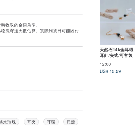
貨時收取的金額為準。
與物流寄送天數估算。實際到貨日可能因付
天然石14k金耳環-
耳針/夾式/可客製
12:00
US$ 15.59
淡水珍珠
耳夾
耳環
貝殼