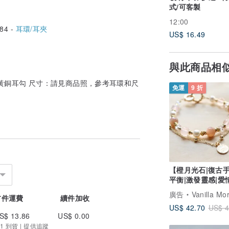
式/可客製
12:00
84 -
耳環/耳夾
US$ 16.49
與此商品相
黃銅耳勾 尺寸：請見商品照，參考耳環和尺
免運
9 折
【橙月光石|復古
平衡|激發靈感|愛
強魅力|自信
廣告
Vanilla Morning 
首件運費
續件加收
US$ 42.70
US$ 4
S$ 13.86
US$ 0.00
1 到貨 | 提供追蹤