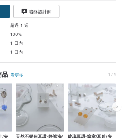
聯絡設計師
超過 1 週
100%
1 日內
1 日內
商品
1 / 4
看更多
針/夾
天然石幾何耳環-靜謐海/
玻璃耳環-篇章/耳針/夾
天然石幾