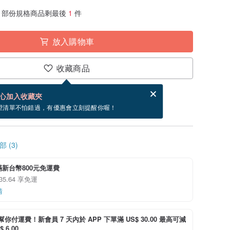
部份規格商品剩最後
1
件
放入購物車
收藏商品
分享，免費幫你寄送電子賀卡。
電子賀卡是什麼？
心加入收藏夾
~9/11 到貨。
望清單不怕錯過，有優惠會立刻提醒你喔！
 (3)
新台幣800元免運費
 35.64 享免運
情
i 幫你付運費！新會員 7 天內於 APP 下單滿 US$ 30.00 最高可減
 6.00