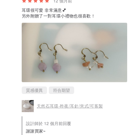
12 個月前
耳環很可愛 非常滿意💕
另外附贈了一對耳環小禮物也很喜歡！
質感優異
符合期望
天然石耳環-昨夜/耳針/夾式/可客製
設計師於 12 個月前回覆
謝謝買家~