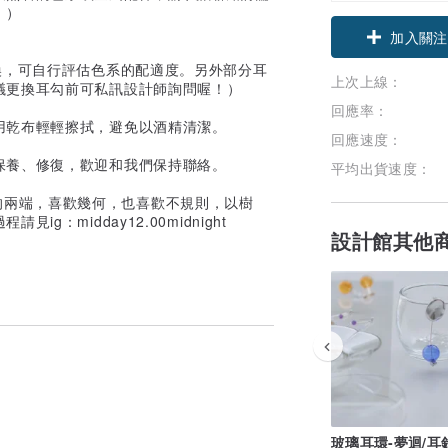
！）
領優惠券
加入關注
換，可自行評估色系的配適度。另外部分耳
上次上線：
議更換耳勾前可私訊設計師詢問喔！）
回應率：
用乾布輕輕擦拭，避免以酒精清潔。
回應速度：
保養、修復，歡迎和我們保持聯絡。
平均出貨速度：
與幽暗的兩端，喜歡幾何，也喜歡不規則，以樹
：midday12.00midnight
設計館其他
玻璃耳環-夢迴/耳