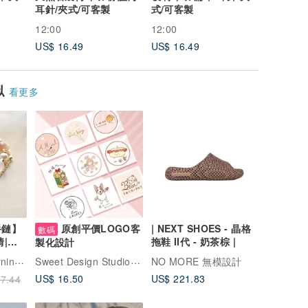
耳針/夾式/可客製
式/可客製
針/夾式/
12:00
12:00
12:00
US$ 16.49
US$ 16.49
US$ 14.
似
看更多
手鏈】
原創平價LOGO客
| NEXT SHOES - 晶格
數碼
情|增
拖鞋 II代 - 奶茶棕 |
製化設計
Sweet Design Studio 甜蜜設計工作室
香草的早上
NO MORE 無模設計
US$ 16.50
US$ 221.83
7.44