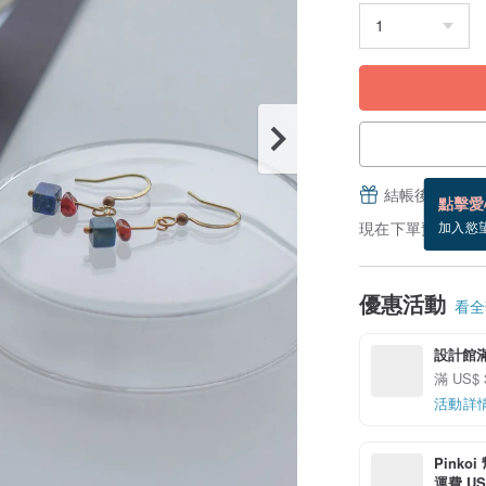
結帳後填寫並
點擊愛
現在下單預估 8/27
加入慾
優惠活動
看全部
設計館滿
滿 US$
活動詳
Pinko
運費 US$