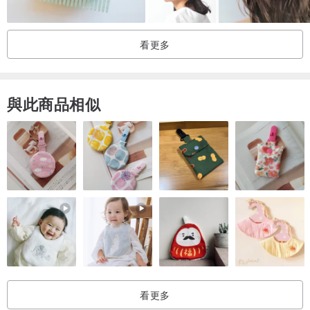
看更多
與此商品相似
看更多