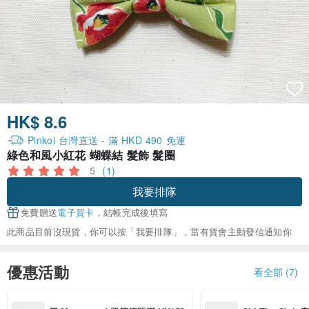
HK$ 8.6
Pinkoi 台灣直送 - 滿 HKD 490 免運
綠色和風小紅花 蝴蝶結 髮飾 髮圈
5
(1)
我要排隊
免費贈送
電子賀卡
，結帳完成後填寫
此商品目前沒現貨，你可以按「我要排隊」，當有貨會主動發信通知你
優惠活動
看全部 (7)