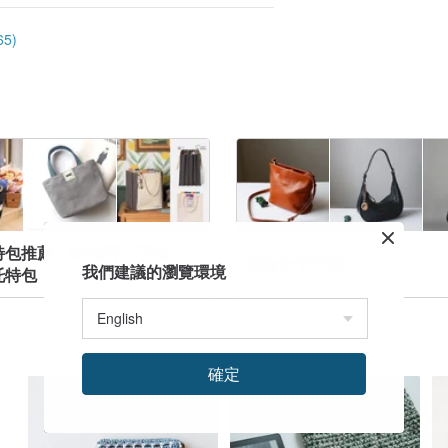
5)
特包推薦！斜/側背、手提、
都會女子手袋
我們建議的瀏覽環境
托特包
確定