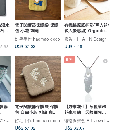
吋防潑水
電子閱讀器保護袋 保護
有機棉原胚杯墊(單入組/
-石板
包 小花 刺繡
多入優惠組) Organic
Cotton
好毛手作 haomao dodo
廣告
I . A . N Design
US$ 57.02
US$ 4.46
5.93
6 折
閱讀器
電子閱讀器保護袋 保護
【好事花生】冰種翡翠
包 自由小鳥 刺繡 咖啡
花生項鍊 | 天然緬甸玉
牛奶
翡翠A貨 | 送禮
花山織物 Granny Zikmat
瓔珞珠寶盒 E.L.Jewelry Box
好毛手作 haomao dodo
US$ 57.02
US$ 320.71