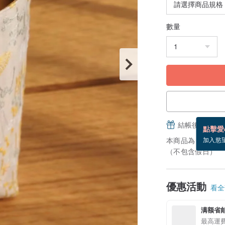
數量
結帳後填寫並
點擊愛
本商品為「接單訂
加入慾
（不包含假日）
優惠活動
看全部
满额省
最高運費享