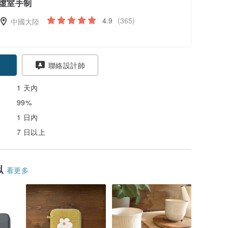
虛室手制
4.9
(365)
中國大陸
聯絡設計師
1 天內
99%
1 日內
7 日以上
似
看更多