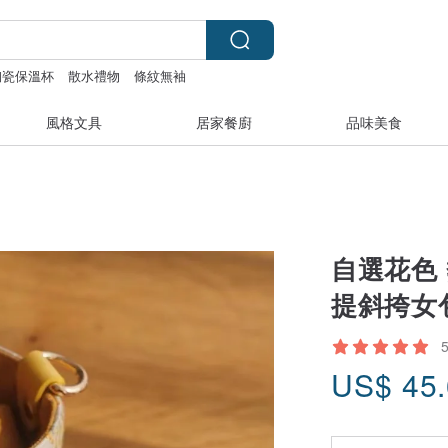
陶瓷保溫杯
散水禮物
條紋無袖
風格文具
居家餐廚
品味美食
自選花色
提斜挎女
US$
45