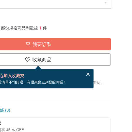
部份規格商品剩最後
1
件
我要訂製
收藏商品
分享，免費幫你寄送電子賀卡。
電子賀卡是什麼？
心加入收藏夾
製」。付款後，從開始製作到寄出商品為 15 個工作天。
望清單不怕錯過，有優惠會立刻提醒你喔！
 (3)
邮
 45 % OFF