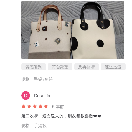
質感優異
符合期望
想再回購
運送迅速
規格：
手提+斜跨
Dora Lin
5 年前
第二次購，這次送人的，朋友都很喜歡❤️❤️
規格：
手提款