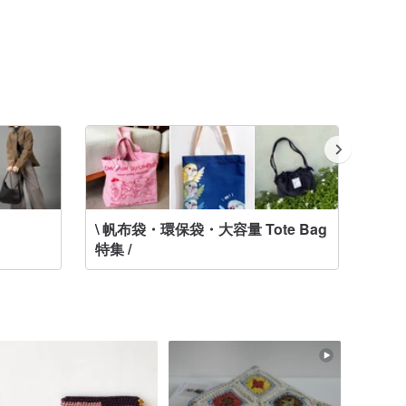
\ 帆布袋・環保袋・大容量 Tote Bag
公事包
特集 /