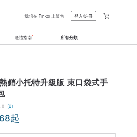
我想在 Pinkoi 上販售
登入/註冊
送禮指南
所有分類
 熱銷小托特升級版 束口袋式手
包
5.0
(2)
.68
起