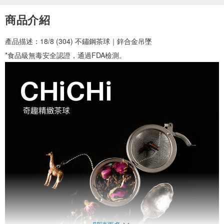
商品介紹
產品描述：18/8 (304) 不鏽鋼茶球｜鋅合金吊墜
*食品級無毒安全認證，通過FDA檢測。