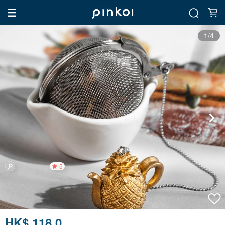
1/4
5
HK$ 118.0