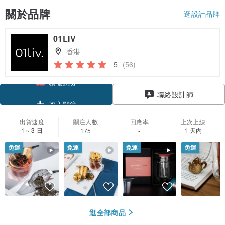
關於品牌
逛設計品牌
01LIV
香港
5
(56)
領優惠券
聯絡設計師
加入關注
出貨速度
關注人數
回應率
上次上線
1～3 日
1 天內
175
-
免運
免運
免運
免運
逛全部商品