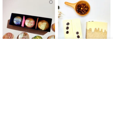
放入購物車
加入收藏
了解品牌
【禮物】為您訂製款•可客製
【24h出貨】原粹咖啡∣杏核乳木
•LOGO•文字•胺基酸寶石皂
蜂蜜牛奶皂 畢業禮物 謝師禮盒
我也手作 Me Too
Wow Hsu 哇許創意皂研室
HK$ 51.3
HK$ 76.9
免運