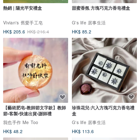
熱銷 | 陽光平安禮盒
甜蜜香氛 方塊巧克力香皂禮盒
Vivian's 舊愛手工皂
G's life 居事生活
HK$ 205.6
HK$ 216.4
HK$ 85.2
【藝術肥皂-教師節文字款】教師
珍珠花兒‧六入方塊巧克力香皂禮
節•客製•快速出貨•謝師禮
盒
我也手作 Me Too
G's life 居事生活
HK$ 48.2
HK$ 113.6