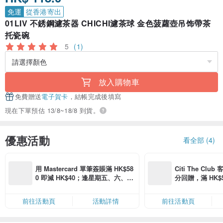
免運
從香港寄出
01LIV 不銹鋼濾茶器 CHICHI濾茶球 金色菠蘿壺吊饰帶茶
托瓷碗
5
(1)
放入購物車
免費贈送
電子賀卡
，結帳完成後填寫
現在下單預估 13/8~18/8 到貨。
優惠活動
看全部 (4)
用 Mastercard 單筆簽賬滿 HK$58
Citi The Club
0 即減 HK$40；逢星期五、六、日
分回贈，滿 HK$580
滿 HK$880 即減 HK$80（名額有
Coins（名額
限，額滿即止，僅限「常用信用
前往活動頁
活動詳情
前往活動頁
卡」結帳）