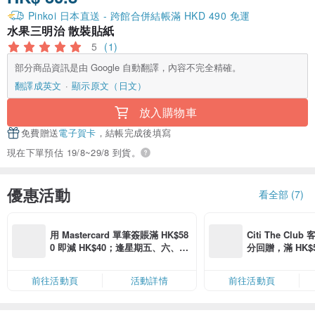
Pinkoi 日本直送 - 跨館合併結帳滿 HKD 490 免運
水果三明治 散裝貼紙
5
(1)
部分商品資訊是由 Google 自動翻譯，內容不完全精確。
翻譯成英文
顯示原文（日文）
放入購物車
免費贈送
電子賀卡
，結帳完成後填寫
現在下單預估 19/8~29/8 到貨。
優惠活動
看全部 (7)
用 Mastercard 單筆簽賬滿 HK$58
Citi The Club
0 即減 HK$40；逢星期五、六、日
分回贈，滿 HK$580
滿 HK$880 即減 HK$80（名額有
Coins（名額
限，額滿即止，僅限「常用信用
前往活動頁
活動詳情
前往活動頁
卡」結帳）