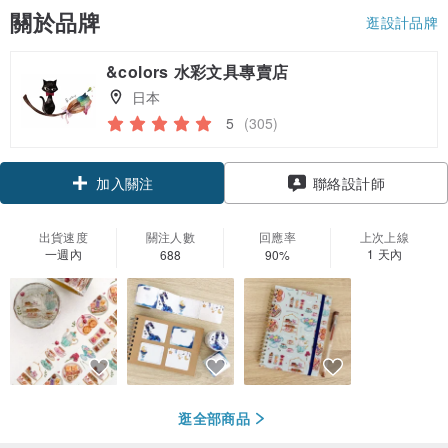
關於品牌
逛設計品牌
&colors 水彩文具專賣店
日本
5
(305)
加入關注
聯絡設計師
出貨速度
關注人數
回應率
上次上線
一週內
1 天內
688
90%
逛全部商品