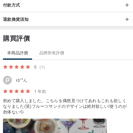
付款方式
退款換貨須知
購買評價
本商品評價
品牌所有評價
5
(1)
ゆ**ん
1 年前
初めて購入しました。こちらを偶然見つけてあれもこれも欲しく
なりました(笑)フルーツサンドのデザインは絶対欲しい!使うのが
勿体ない💦