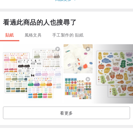
____________________________________
看過此商品的人也搜尋了
【水果三明治插畫系列】
貼紙
風格文具
手工製作的 貼紙
麵包和紙膠帶
jp.pinkoi.com/product/e7FZQ2MS
看更多