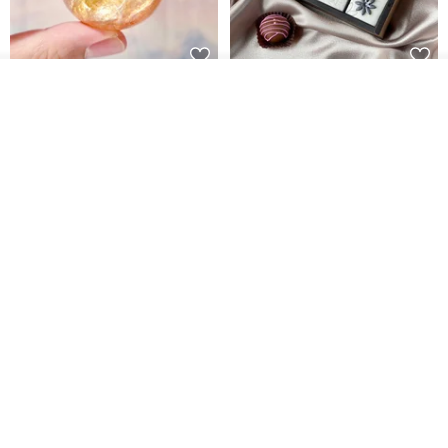
【藝術肥皂-教師節文字款】教師
珍珠花兒‧六入方塊巧克力香皂禮
放入購物車
加入收藏
了解品牌
節•客製•快速出貨•謝師禮
盒
我也手作 Me Too
G's life 居事生活
HK$ 48.2
HK$ 113.6
【禮物】為您訂製款•可客製
【24h出貨】原粹咖啡∣杏核乳木
•LOGO•文字•胺基酸寶石皂
蜂蜜牛奶皂 畢業禮物 謝師禮盒