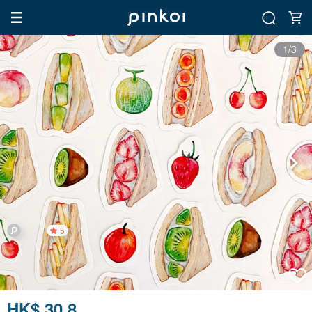
1/3
5
HK$ 30.8