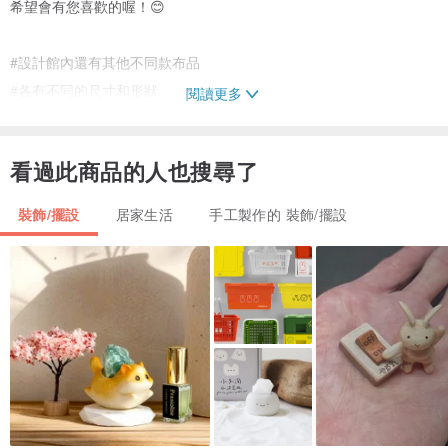
希望會有您喜歡的喔！😊
#設計館內還有其他不同款布品
#各有不同的尺寸和形狀
閱讀更多
*本設計館皆已歐洲古董、老件、舊物為主，
看過此商品的人也搜尋了
經過歲月的洗禮有些古董難免會有些微的歷史痕跡和黑點，
或小缺角，難免也不像全新品般的潔淨無暇，
裝飾/擺設
居家生活
手工製作的 裝飾/擺設
但這不影響本身的復古美麗，
完美主義及習慣購買全新商品的朋友們下單前請三思，
我們也期待您成為和我們一樣熱愛古物的美^^
有任何問題可發訊給我們喔！
尺寸：長28*寬28 cm