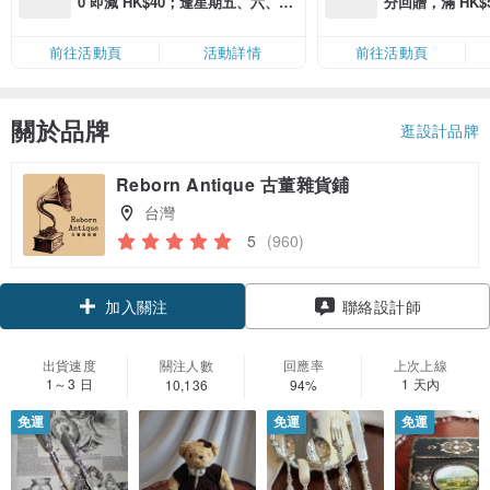
0 即減 HK$40；逢星期五、六、日
分回贈，滿 HK$580
滿 HK$880 即減 HK$80（名額有
Coins（名額
限，額滿即止，僅限「常用信用
前往活動頁
活動詳情
前往活動頁
卡」結帳）
關於品牌
逛設計品牌
Reborn Antique 古董雜貨鋪
台灣
5
(960)
領優惠券
聯絡設計師
加入關注
出貨速度
關注人數
回應率
上次上線
1～3 日
1 天內
10,136
94%
免運
免運
免運