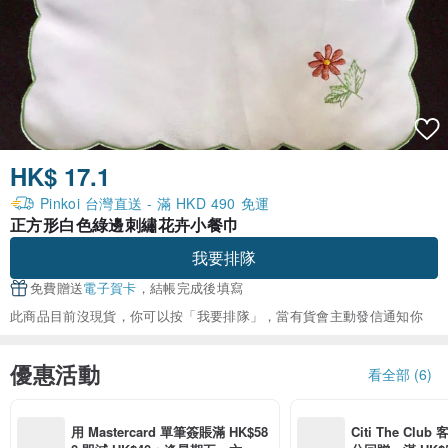
HK$ 17.1
Pinkoi 台灣直送 - 滿 HKD 490 免運
正方形白色綠邊刺繡花卉小餐巾
我要排隊
免費贈送
電子賀卡
，結帳完成後填寫
此商品目前沒現貨，你可以按「我要排隊」，當有貨會主動發信通知你
優惠活動
看全部 (6)
用 Mastercard 單筆簽賬滿 HK$58
Citi The Club