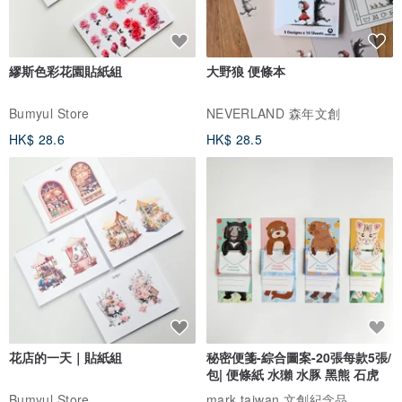
繆斯色彩花園貼紙組
大野狼 便條本
Bumyul Store
NEVERLAND 森年文創
HK$ 28.6
HK$ 28.5
花店的一天｜貼紙組
秘密便箋-綜合圖案-20張每款5張/
包| 便條紙 水獺 水豚 黑熊 石虎
Bumyul Store
mark taiwan 文創紀念品