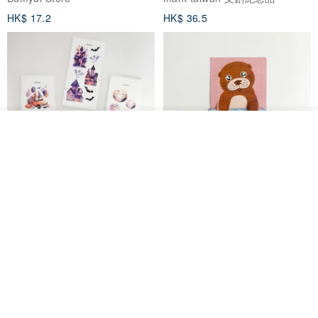
HK$ 17.2
HK$ 36.5
我要排隊
加入收藏
了解品牌
鬼屋貼紙包
秘密便箋-水獺/20張一包 | 便條紙
動物 水獺 筆記本 便箋 文具
Bumyul Store
mark taiwan 文創紀念品
HK$ 26.6
HK$ 36.5