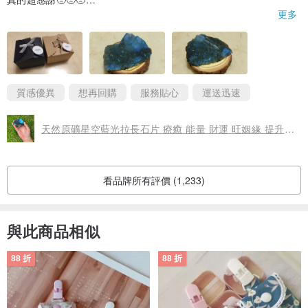
台灣境內朋友訂購請直接選擇要寄送的方式喔~
然後礦石真的超！級！美！💙 一點一點的藍光反射真的就像星空一
更多
樣美麗💙💙💙 不同角度有不同的美💙 跟商品照片沒有差異，真的很
此項商品香港.澳門的朋友一律用順豐貨到付運費,請下單訂購時選擇順
會拍！包裝保護的也很好，讓礦石平安完整的到我手上！
豐貨到付運費.謝謝 ^^
真的太喜歡了💙 之後有看到喜歡的會再回購的！謝謝設計師讓我遇
到這麼美的礦石💙
【貼心服務】
質感優異
想再回購
服務貼心
運送迅速
出貨前都會經過清理潔淨才出貨,購買的朋友們收到直接擺放即可喔~
謝謝 ^^
天然原礦星空藍光拉長石片 療癒 能量 財運 旺姻緣 提升個人魅力
[關於圖片]
看品牌所有評價 (1,233)
礦石都是精心拍照,提供多角度參考晶體,因在網路上,較無法直接看到
晶體樣子,所以提供多張角度的圖片及影片,希望國內和海外的顧客,能
與此商品相似
清楚看到晶體再購買,但有時因每台電腦和手機解析度不一樣,相機拍攝
所處的環境光源不同，可能會有些微色差,請能理解再購買,最終請以收
88 折
88 折
到的實物為準。若您是完美主義,請下單前三思再購買,感謝您的理解。