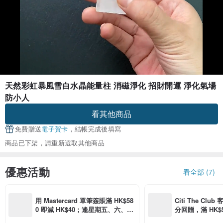
天然彩虹暴風雪白水晶能量柱 消磁淨化 招財開運 淨化氣場
防小人
看其他商品
免費贈送
電子賀卡
，結帳完成後填寫
商品已下架，請重新選取其他商品
優惠活動
看全部 (7)
用 Mastercard 單筆簽賬滿 HK$58
Citi The Club
0 即減 HK$40；逢星期五、六、日
分回贈，滿 HK$580
滿 HK$880 即減 HK$80（名額有
Coins（名額