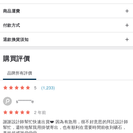
自然屬性存在,這是天然晶石的痕跡，同時也是鑒定是否天然的重要標
商品運費
準，請能理解天然礦物再購買。若您是完美主義,請謹慎思考在決定購
買.謝謝 ^^
付款方式
退款換貨須知
【關於包裝】
購買評價
出貨均附上
fitter品牌盒包裝
品牌所有評價
贈送水泥底座
[水泥底座隨機出貨]
5
(1,233)
s*********e
水泥底座為設計師手工製作,手工製作或多或少會產生氣孔、斑駁裂紋
或顏色深淺變化，這也是手作的特色,請理解喔~^^
2 年前
謝謝設計師幫忙快速出貨❤️ 因為有急用，很不好意思的拜託設計師
幫忙，還特地幫我用掛號寄出，也有順利在需要時間前收到礦石，
【關於寄送】
真的超感謝🥺🥺🥺