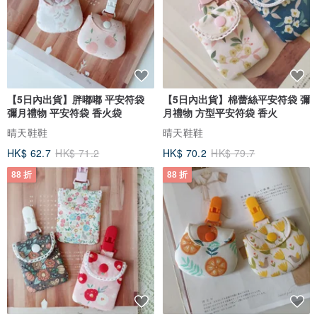
【注意事項】
-晶石類每顆顏色/深淺/紋理都可能不一樣，天然石的特性可能會有些
許冰裂/棉絮/雜質/等的小瑕疵，請了解！
-商品皆實品拍攝，因每台電腦顯示或相機拍攝所處的環境光源不同，
可能會有些微色差，請體諒！
【5日內出貨】胖嘟嘟 平安符袋
【5日內出貨】棉蕾絲平安符袋 彌
-照片均為實物拍攝，晶石原石原礦類為一物一圖，盡最大可能縮小實
彌月禮物 平安符袋 香火袋
月禮物 方型平安符袋 香火
物與照片的差距。但由於拍攝技術、顯示器、光線、環境等因素可能
晴天鞋鞋
晴天鞋鞋
稍有偏差，請盡量參考不同角度的各張照片所呈現出的實體效果，最
HK$ 62.7
HK$ 71.2
HK$ 70.2
HK$ 79.7
終請以收到的實物為準。
88 折
88 折
- 天然水晶在大自然的雕琢下會有冰裂、棉絮、礦坑、劃痕等自然屬
性存在，這是天然晶石的痕跡，同時也是鑒定是否天然的重要標準，
請謹慎思考在決定購買.謝謝 ^^