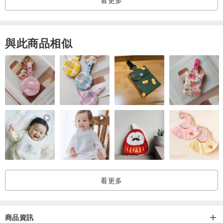
看更多
天然白水晶柱-
白水晶柱能鎮宅避邪、招財開運、淨化氣場,防小人,加強淨化水晶飾
品,非常適合擺在家中財位和文昌位等重要方位， 讓氣流旺盛、家運亨
與此商品相似
通,在公司、辦公桌擺放， 則可以增加財運，提升運勢，讓工作運勢順
利.放電腦旁邊能減輕電磁波輻射。
轉動晶體時,可以看到晶體內帶彩虹光,帶彩虹的水晶，被認為能夠帶來
希望與快樂及好運。
這是一個有意境的白水晶柱,裡面的雲霧形成暴風雪,而在雪裡出現彩虹
光,意喻在艱難的生活裡,努力會有成功及收穫。
看更多
【關於天然彩虹暴風雪白水晶能量柱 】
天然必有瑕,完美非天然,大自然的禮物天然彩虹暴風雪白水晶能量柱,
商品資訊
存在大自然的雕琢下會有冰裂、棉絮、雜質、礦坑、劃痕、缺角等...