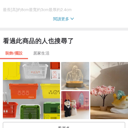
最長[高]約8cm最寬約3cm最厚約2.4cm
閱讀更多
手工測量都會誤差1~3cm 請理解喔! ^^
尺寸為天然彩虹暴風雪白水晶能量柱 ,請確認尺寸再購買喔~
看過此商品的人也搜尋了
【晶柱介紹】
裝飾/擺設
居家生活
白水晶-
白水晶又稱水晶之王，它純凈透明，是大地神奇的贈禮
擁有所有能量的綜合體，白色水晶代表著平衡和美滿，功能最多能幫
助凈化混亂的磁場提升聚集正面的磁場，所以稱為“水晶之王”。
白水晶：增加運勢，緩和人際關係，消除矛盾、爭執，促進生意興
隆。