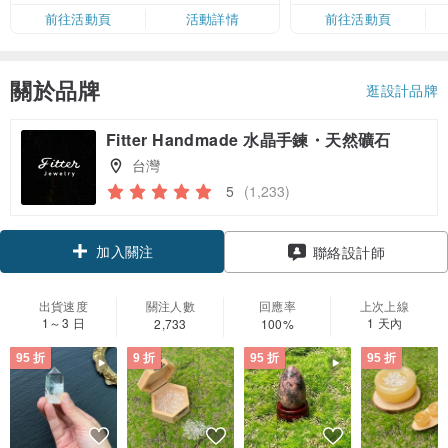
限，額滿即止，僅限「常用信用
前往活動頁
活動詳情
前往活動頁
卡」結帳）
關於品牌
逛設計品牌
Fitter Handmade 水晶手鍊・天然礦石
台灣
5
(1,233)
加入關注
聯絡設計師
出貨速度
關注人數
回應率
上次上線
1～3 日
1 天內
2,733
100%
95 折
9 折
95 折
95 折