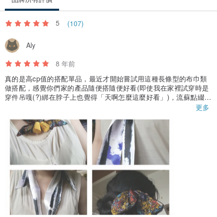
5
(107)
Aly
8 年前
真的是高cp值的搭配單品，最近才開始嘗試用這種長條型的布巾類
做搭配，感覺你們家的產品隨便搭隨便好看(即使我在家裡試穿時是
穿件吊嘎(?)綁在脖子上也覺得「天啊怎麼這麼好看」)，流蘇點綴的
效果真的非常棒(總之就是綁在你喜歡的部位視覺就會被拉過去了)，
更多
謝謝你