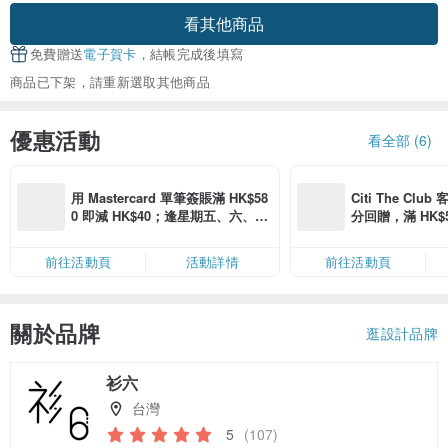
看其他商品
免費贈送
電子賀卡
，結帳完成後填寫
商品已下架，請重新選取其他商品
優惠活動
看全部 (6)
用 Mastercard 單筆簽賬滿 HK$58
Citi The Club
0 即減 HK$40；逢星期五、六、日
分回贈，滿 HK$580
滿 HK$880 即減 HK$80（名額有
Coins（名額
限，額滿即止，僅限「常用信用
前往活動頁
活動詳情
前往活動頁
卡」結帳）
關於品牌
逛設計品牌
衫六
台灣
5
(107)