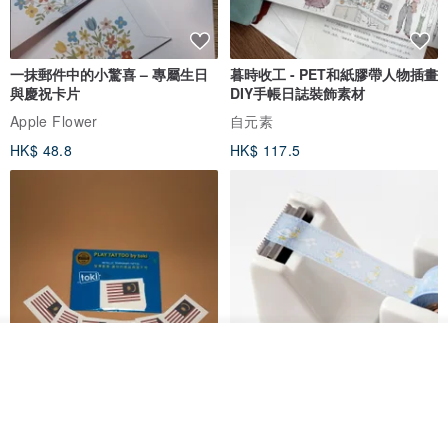
一抹郵件中的小驚喜 – 專屬生日
暮時收工 - PET和紙膠帶人物插畫
與慶祝卡片
DIY手帳日誌裝飾素材
Apple Flower
自元素
HK$ 48.8
HK$ 117.5
看其他商品
了解品牌
馬來西亞 國慶日 文化日 與自己國
廚房布紋和紙膠帶 | 搖搖擺擺的鴨
家情感的連結 節慶時貼紋身貼紙
子
展權官方文創商店- toki
BOKI