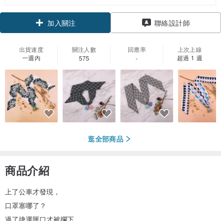
領優惠券
加入關注
聯絡設計師
出貨速度
關注人數
回應率
上次上線
一週內
超過 1 週
575
-
逛全部商品
商品介紹
上了公車才發現，
口罩塞哪了？
過了捷運匣口才被攔下，