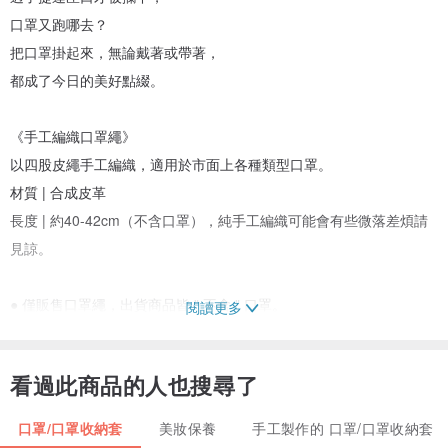
口罩又跑哪去？
把口罩掛起來，無論戴著或帶著，
都成了今日的美好點綴。
《手工編織口罩繩》
以四股皮繩手工編織，適用於市面上各種類型口罩。
材質 | 合成皮革
長度 | 約40-42cm（不含口罩），純手工編織可能會有些微落差煩請
見諒。
● 僅販售口罩繩，出貨商品皆 " 不含 " 口罩。
閱讀更多
● 配戴口罩圖為示意圖，商品顏色請以第1-2張圖片為主。
● 商品顏色以實體商品為主，如有疑慮煩請先詢問再下單。
看過此商品的人也搜尋了
● 麂皮材質屬皮革一種，不適合水洗，如有髒汙請以乾淨橡皮擦輕輕
擦拭。若不慎遇水，請乾布吸乾水份後陰乾。
口罩/口罩收納套
美妝保養
手工製作的 口罩/口罩收納套
Copyright 2017 © 衫六 Threesixes Label. All Rights Reserved