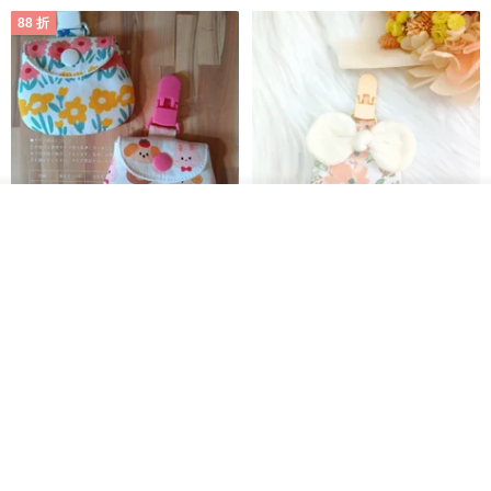
88 折
看其他商品
了解品牌
【5日內出貨】胖嘟嘟 平安符袋
水彩花園。平安符袋 (可繡名字)
彌月禮物 平安符袋 香火袋
QQ rabbit 手工嬰幼兒精品 彌月禮盒
晴天鞋鞋
HK$ 62.7
HK$ 71.2
HK$ 68.4
88 折
88 折