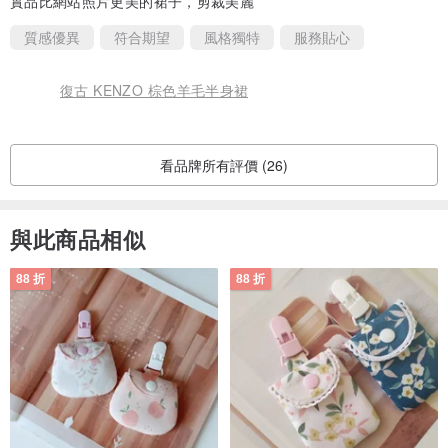
實品比網站照片更美的裙子，剪裁美麗
質感優異
符合期望
風格獨特
服務貼心
復古 KENZO 棕色羊毛半身裙
看品牌所有評價 (26)
與此商品相似
88 折
88 折