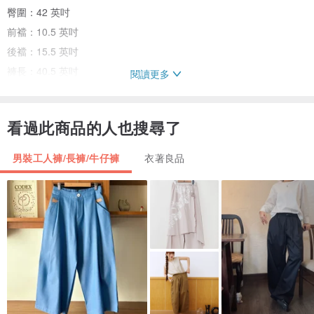
臀圍：42 英吋
前襠：10.5 英吋
後襠：15.5 英吋
褲長：40.5 英吋
閱讀更多
褲腳寬：17 英吋
看過此商品的人也搜尋了
若您所在的國家/地區未列於運送名單中，請聯繫我們詢問運費。若您
對尺寸、圖片或其他細節有任何疑問，也請隨時與我們聯繫，我們很
男裝工人褲/長褲/牛仔褲
衣著良品
樂意為您服務。
我們的商品皆為復古服飾，經過細心檢查與清潔，確保品質。若商品
有瑕疵，我們會拍攝照片並詳細說明。我們盡力呈現最準確的顏色，
但實際顏色可能因您的電腦與螢幕設定而略有差異。
非常感謝您參觀我們的商店。