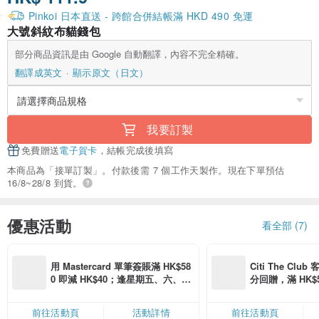
Pinkoi 日本直送 - 跨館合併結帳滿 HKD 490 免運
大號斜紋布貓錢包
部分商品資訊是由 Google 自動翻譯，內容不完全精確。
翻譯成英文
顯示原文（日文）
我要訂製
免費贈送
電子賀卡
，結帳完成後填寫
本商品為「接單訂製」。付款後需 7 個工作天製作。現在下單預估
16/8~28/8 到貨。
優惠活動
看全部 (7)
用 Mastercard 單筆簽賬滿 HK$58
Citi The Club
0 即減 HK$40；逢星期五、六、日
分回贈，滿 HK$580
滿 HK$880 即減 HK$80（名額有
Coins（名額
限，額滿即止，僅限「常用信用
前往活動頁
活動詳情
前往活動頁
卡」結帳）