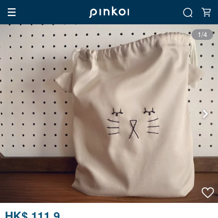
1/4
HK$ 111.9