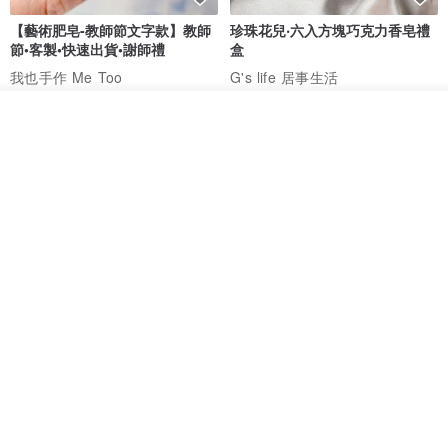
【藝術肥皂-教師節文字款】教師
珍珠花兒‧六入方塊巧克力香皂禮
節•客製•快速出貨•謝師禮
盒
我也手作 Me Too
G's life 居事生活
HK$ 48.2
HK$ 113.6
我要訂製
加入收藏
了解品牌
【禮物】為您訂製款•可客製
【24h出貨】原粹咖啡∣杏核乳木
•LOGO•文字•胺基酸寶石皂
蜂蜜牛奶皂 畢業禮物 謝師禮盒
我也手作 Me Too
Wow Hsu 哇許創意皂研室
HK$ 51.3
HK$ 76.9