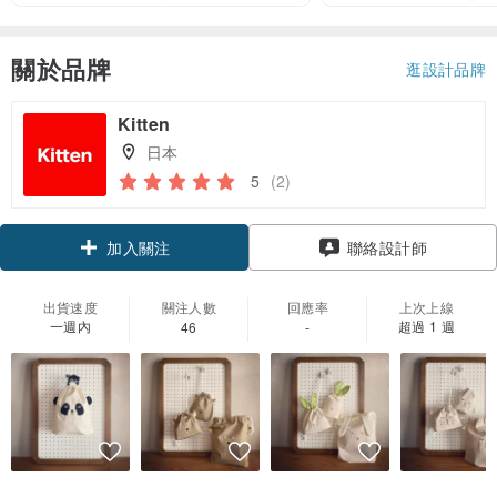
關於品牌
逛設計品牌
Kitten
日本
5
(2)
加入關注
聯絡設計師
出貨速度
關注人數
回應率
上次上線
一週內
超過 1 週
46
-