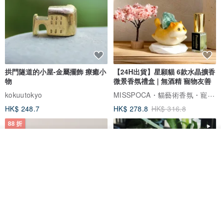
拱門隧道的小屋-金屬擺飾 療癒小
【24H出貨】星願貓 6款水晶擴香
物
微景香氛禮盒 | 無酒精 寵物友善
MISSPOCA・貓藝術香氛・寵物友善
kokuutokyo
HK$ 248.7
HK$ 278.8
HK$ 316.8
88 折
我要訂製
加入收藏
了解品牌