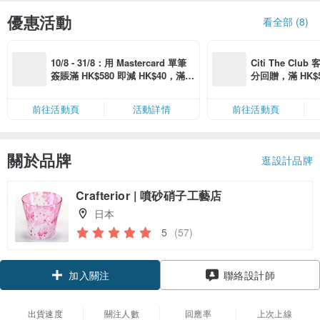
優惠活動
看全部 (8)
10/8 - 31/8：用 Mastercard 單筆
Citi The Club
簽賬滿 HK$580 即減 HK$40，滿 H
分回贈，滿 HK$580
K$2,500 即減 HK$300，星期五、
Coins（名額
六、日滿 HK$880 即減 HK$80（名
前往活動頁
活動詳情
前往活動頁
額有限，額滿即止，僅限「常用信
用卡」結帳）
關於品牌
逛設計品牌
Crafterior | 噴砂硝子工藝店
日本
5
(57)
加入關注
聯絡設計師
出貨速度
關注人數
回應率
上次上線