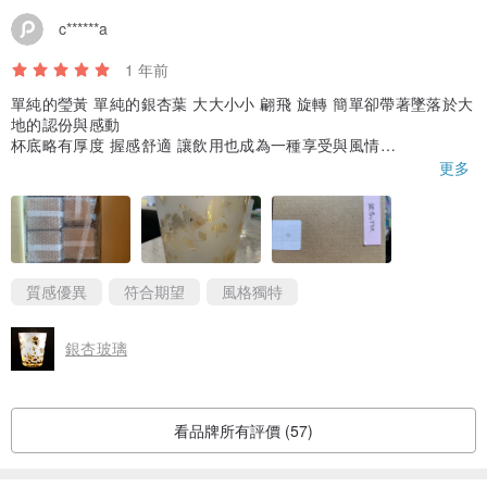
c******a
1 年前
單純的瑩黃 單純的銀杏葉 大大小小 翩飛 旋轉 簡單卻帶著墜落於大
地的認份與感動
杯底略有厚度 握感舒適 讓飲用也成為一種享受與風情
包裝📦完善 仔細 整齊 盒子上也標明了個別的品項
更多
發貨時細膩的告知 收貨時溫暖的致候 令人印象深刻
質感優異
符合期望
風格獨特
銀杏玻璃
看品牌所有評價 (57)