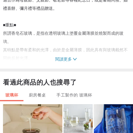
禮喜餅、彌月禮等禮品贈送。
■重點■
所謂香皂石玻璃，是指在透明玻璃上塗覆金屬薄膜並燒製而成的玻
璃。
其特點是帶有柔和的光澤，由於是金屬薄膜，因此具有與玻璃截然不
同的反射光澤。
閱讀更多
◆規格◆
看過此商品的人也搜尋了
尺寸：寬 80mm (杯口) x 高 90mm
容量：260ml
玻璃杯
廚房餐桌
手工製作的 玻璃杯
◆注意事項◆
・由於是手工製品，每個作品的表情皆不相同。
可能會有色澤深淺、氣泡、斑點，但這些皆為玻璃製造過程中的正常
現象，不影響使用。