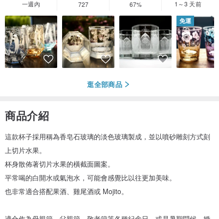
一週內
1～3 天前
727
67%
免運
逛全部商品
商品介紹
這款杯子採用稱為香皂石玻璃的淡色玻璃製成，並以噴砂雕刻方式刻
上切片水果。
杯身散佈著切片水果的橫截面圖案。
平常喝的白開水或氣泡水，可能會感覺比以往更加美味。
也非常適合搭配果酒、雞尾酒或 Mojito。
適合作為母親節、父親節、敬老節等各種紀念日，或是暑期問候、婚