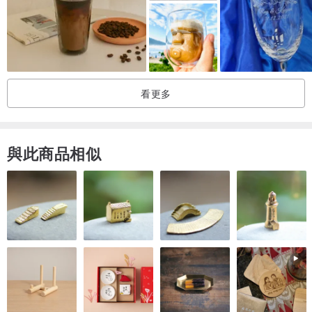
※若有提供色澤深淺的參考圖，請務必確認所有圖片。
・清洗時請避免使用洗碗機等高溫器具，請用柔軟的海綿等輕柔水
洗。
・由於玻璃原料的製造過程，尺寸可能會有輕微變動。
看更多
・本商店的作品基本上為「單件販售」。為了在一張圖片中展示不同
角度，有時會拍攝兩個以上的杯子。
與此商品相似