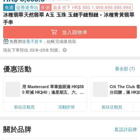
免運
從香港寄出
9 折
最多省下 HK$ 893.1,999,999,999,998
冰種翡翠天然翡翠 A玉 玉珠 玉鏈手鏈頸鏈 • 冰種青黃翡翠
手串
放入購物車
免費贈送
電子賀卡
，結帳完成後填寫
現在下單預估 23/8~25/8 到貨。
優惠活動
看全部 (7)
用 Mastercard 單筆簽賬滿 HK$58
Citi The Club
0 即減 HK$40；逢星期五、六、日
分回贈，滿 HK$580
滿 HK$880 即減 HK$80（名額有
Coins（名額
限，額滿即止，僅限「常用信用
前往活動頁
活動詳情
前往活動頁
卡」結帳）
關於品牌
逛設計品牌