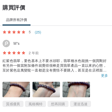
購買評價
品牌所有評價
5
(25)
M*s
2 年前
紅紫色翡翠，要色基本上不要水頭耶，翡翠種水色能挑一個買剛好
有另外一個當附加條件就覺得很棒是買翡翠產品一直以來的心態，
至於紫色這萬變龍一直都是沒有覺悟不要購入，甚至是在店裡面買
都要有請讓我拿去室外光照看的要求，室內室外不一樣是很正常
更多
的，這串在後台觀賞的時候感覺比較紫，實際拍攝之後太陽光下其
實很漂亮，而且實體顏色比相機顏色更淡更顯紫色，每一顆珠子也
是漂亮，可以說符合這價位上還算不錯的產品，希望之後還有機會
遇到比較大9.5mm的紫色串串喔，🥹🥹
質感優異
風格獨特
想再回購
運送迅速