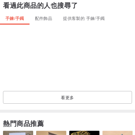
看過此商品的人也搜尋了
• 店內所售天然A貨翡翠，不含任何化學加工成份，有雲霧狀、石紋、
礦缺等等皆屬正常情況，並非瑕疵
手鍊/手鐲
配件飾品
提供客製的 手鍊/手鐲
• 可代辦香港翡翠玉石鑑定證書
• 一經付款不設退換貨品
• 大量貨品未能逐一拍攝，歡迎提供預算/喜好為你配對
看更多
熱門商品推薦