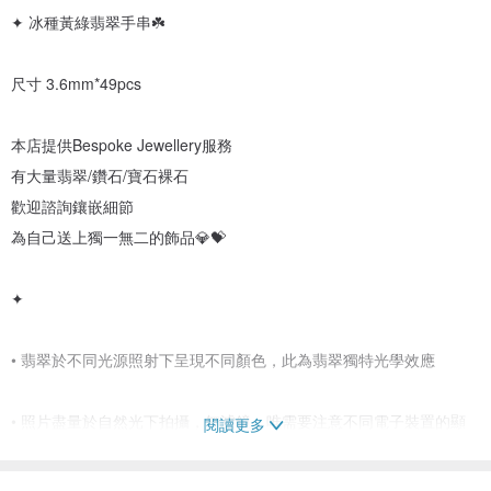
✦ 冰種黃綠翡翠手串☘️
尺寸 3.6mm*49pcs
本店提供Bespoke Jewellery服務
有大量翡翠/鑽石/寶石裸石
歡迎諮詢鑲嵌細節
為自己送上獨一無二的飾品💎💝
✦
• 翡翠於不同光源照射下呈現不同顏色，此為翡翠獨特光學效應
• 照片盡量於自然光下拍攝，無濾鏡。唯需要注意不同電子裝置的顯
閱讀更多
色存在色差