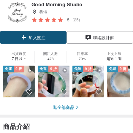
Good Morning Studio
香港
5
(25)
加入關注
聯絡設計師
出貨速度
關注人數
回應率
上次上線
7 日以上
超過 1 週
478
79%
免運
9 折
免運
9 折
免運
9 折
免運
9 折
逛全部商品
商品介紹