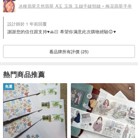
冰種翡翠天然翡翠 A玉 玉珠 玉鏈手鏈頸鏈 • 梅花翡翠手串
設計師於 1 年前回覆
謝謝您的信任跟支持♥️🙏🏻 希望你滿意此次購物經驗😊♥️
看品牌所有評價 (25)
熱門商品推薦
免運