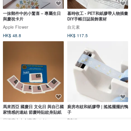
一抹郵件中的小驚喜 – 專屬生日
暮時收工 - PET和紙膠帶人物插畫
與慶祝卡片
DIY手帳日誌裝飾素材
Apple Flower
自元素
HK$ 48.8
HK$ 117.5
馬來西亞 國慶日 文化日 與自己國
廚房布紋和紙膠帶 | 搖搖擺擺的鴨
家情感的連結 節慶時貼紋身貼紙
子
展權官方文創商店- toki
BOKI
放入購物車
HK$ 42.5
HK$ 63.4