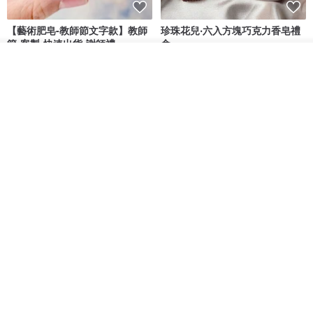
【藝術肥皂-教師節文字款】教師
珍珠花兒‧六入方塊巧克力香皂禮
節•客製•快速出貨•謝師禮
盒
我也手作 Me Too
G's life 居事生活
我要排隊
了解品牌
HK$ 48.2
HK$ 113.6
【禮物】為您訂製款•可客製
【24h出貨】原粹咖啡∣杏核乳木
•LOGO•文字•胺基酸寶石皂
蜂蜜牛奶皂 畢業禮物 謝師禮盒
我也手作 Me Too
Wow Hsu 哇許創意皂研室
HK$ 51.3
HK$ 76.9