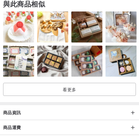
與此商品相似
fye製造用料:
鞋體材料：
1.有機耕種產物面料(有機綿)
2.保特瓶回收再製合成纖維(合作廠商包括世界大廠Ultrasuede)。
鞋底,鞋墊：50%是利用在回收鞋攪碎加25%天然橡膠,25%合成橡膠混
合製成。
fye使用無毒水性膠水取代過去傳統接著劑,效果表現更優異,也減輕環
境負擔。
看更多
fye是一個非常獨特且友善的國際品牌,希望能透過這個高水準的設計
師產品銷售平臺,讓大家更認識fye且更支持為我們的地球盡力量的理
商品資訊
念。
商品運費
如何選擇尺寸: