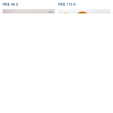
HK$ 48.2
HK$ 113.6
放入購物車
加入收藏
了解品牌
【禮物】為您訂製款•可客製
【24h出貨】原粹咖啡∣杏核乳木
•LOGO•文字•胺基酸寶石皂
蜂蜜牛奶皂 畢業禮物 謝師禮盒
我也手作 Me Too
Wow Hsu 哇許創意皂研室
HK$ 51.3
HK$ 76.9
免運