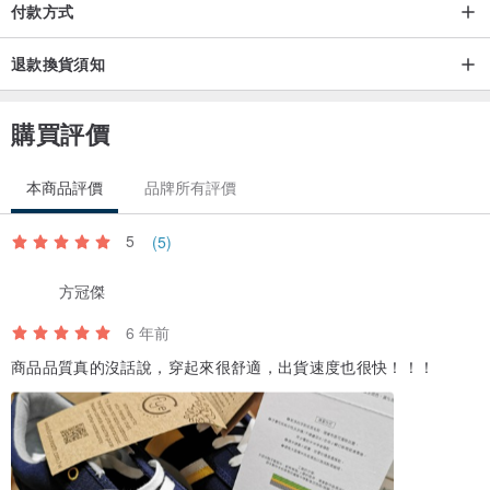
付款方式
此款FYE鞋楦頭較修長,
如果是腳板較寬或較厚的腳型
退款換貨須知
可以選擇比平常大一號的尺寸。
如果是較瘦長的腳型則依照尺寸表選擇即可。
購買評價
貼心小叮嚀:
本商品評價
品牌所有評價
再經過一整天走動,
您的雙腳通常在下午或是晚上時會稍微比較腫大一點,
5
(5)
因此建議您最好預留一個手指頭的空間,及穿襪子的空間,
方冠傑
不要穿得很剛好喔!
6 年前
商品品質真的沒話說，穿起來很舒適，出貨速度也很快！！！
/尺寸 歐規(EU) 41~46