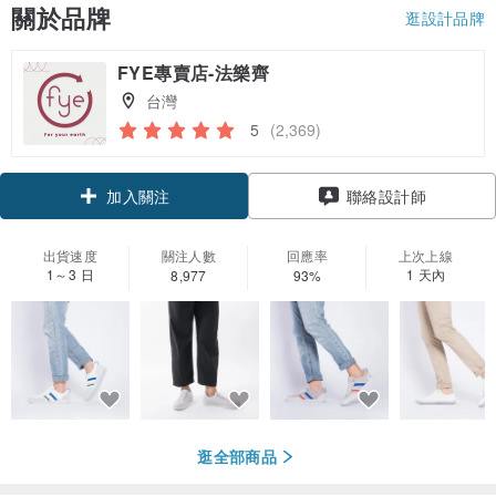
關於品牌
逛設計品牌
FYE專賣店-法樂齊
台灣
5
(2,369)
加入關注
聯絡設計師
出貨速度
關注人數
回應率
上次上線
1～3 日
1 天內
8,977
93%
逛全部商品