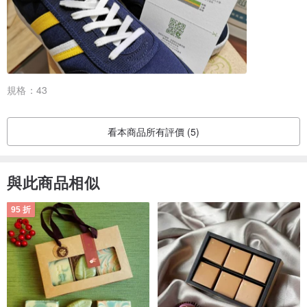
/材質 日本ULTRASUEDE環保超纖(類麂皮)&PET RECYCLE(臺灣寶
特瓶纖維)
/ 顏色 NAVY / YELLOW 深藍/黃
規格：
43
/ 型號 FYES 1213 W15
看本商品所有評價 (5)
/設計 法國
與此商品相似
95 折
/使用及保養方式 可以水洗,但請勿長時間用肥皂水浸泡/勿丟入洗衣機
清洗及脫水。
產地/製造方式
產地台灣 手工製作