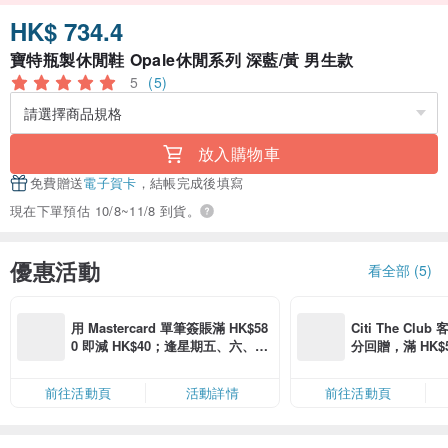
HK$ 734.4
寶特瓶製休閒鞋 Opale休閒系列 深藍/黃 男生款
5
(5)
放入購物車
免費贈送
電子賀卡
，結帳完成後填寫
現在下單預估 10/8~11/8 到貨。
優惠活動
看全部 (5)
用 Mastercard 單筆簽賬滿 HK$58
Citi The Club
0 即減 HK$40；逢星期五、六、日
分回贈，滿 HK$580
滿 HK$880 即減 HK$80（名額有
Coins（名額
限，額滿即止，僅限「常用信用
前往活動頁
活動詳情
前往活動頁
卡」結帳）