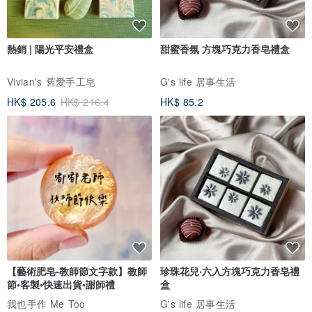
熱銷 | 陽光平安禮盒
甜蜜香氛 方塊巧克力香皂禮盒
Vivian's 舊愛手工皂
G's life 居事生活
HK$ 205.6
HK$ 216.4
HK$ 85.2
【藝術肥皂-教師節文字款】教師
珍珠花兒‧六入方塊巧克力香皂禮
節•客製•快速出貨•謝師禮
盒
我也手作 Me Too
G's life 居事生活