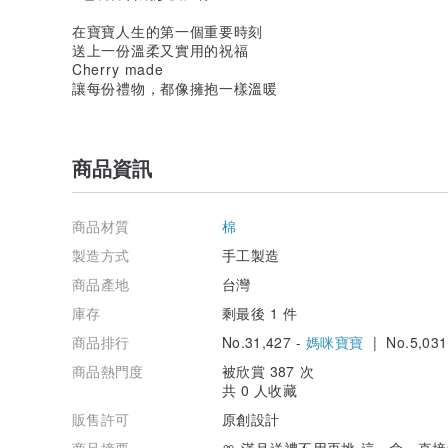
在寶寶人生的第一個重要時刻
送上一份溫柔又實用的祝福
Cherry made
讓每份禮物，都像擁抱一樣溫暖
商品資訊
商品材質
棉
製造方式
手工製造
商品產地
台灣
庫存
剩最後 1 件
商品排行
No.31,427 -
媽咪寶寶
| No.5,031
商品熱門度
被欣賞 387 次
共 0 人收藏
販售許可
原創設計
商品摘要
🎀 滿月送禮不用再挑 這一盒，直接送