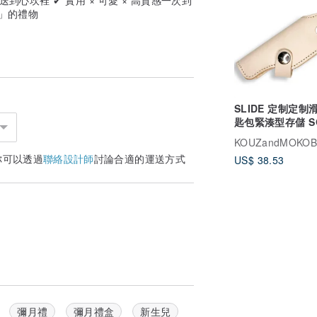
到」的禮物
SLIDE 定制定制
匙包緊湊型存儲 S
CUSTOM
KOUZandMOKO
你可以透過
聯絡設計師
討論合適的運送方式
US$ 38.53
彌月禮
彌月禮盒
新生兒