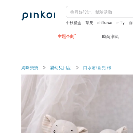
中秋禮盒
茶筅
chiikawa
miffy
雨
主題企劃
時尚潮流
媽咪寶寶
嬰幼兒用品
口水肩/圍兜
棉