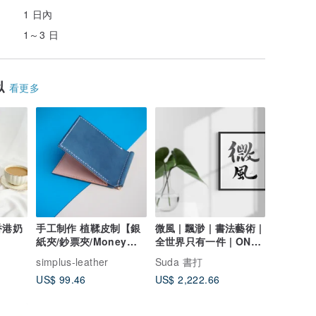
1 日內
1～3 日
似
看更多
香港奶
手工制作 植鞣皮制【銀
微風 | 飄渺 | 書法藝術 |
紙夾/鈔票夾/Money
全世界只有一件 | ONE-
Clip/錢夾/錢包
WAY Mal 13
simplus-leather
Suda 書打
US$ 99.46
US$ 2,222.66