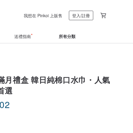
我想在 Pinkoi 上販售
登入/註冊
送禮指南
所有分類
滿月禮盒 韓日純棉口水巾・人氣
首選
.02