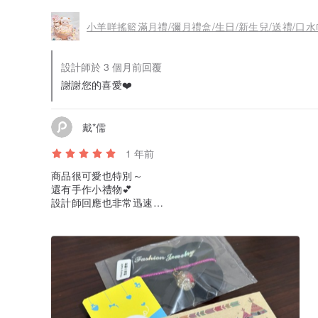
小羊咩搖籃滿月禮/彌月禮盒/生日/新生兒/送禮/口水
設計師於 3 個月前回覆
謝謝您的喜愛❤️
戴*儒
1 年前
商品很可愛也特別～
還有手作小禮物💕
設計師回應也非常迅速
謝謝💕