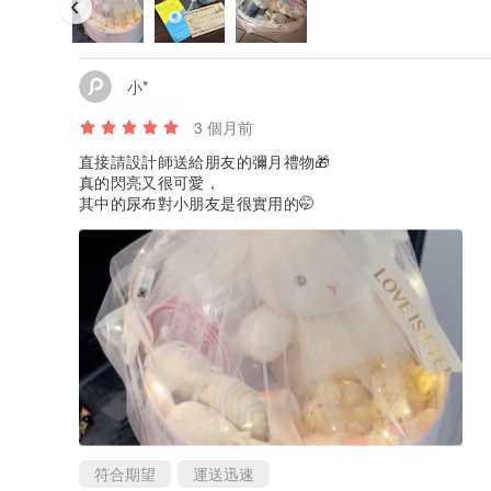
小*
3 個月前
直接請設計師送給朋友的彌月禮物🎁
真的閃亮又很可愛，
其中的尿布對小朋友是很實用的🤭
符合期望
運送迅速