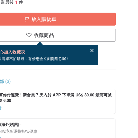
剩最後
1
件
放入購物車
收藏商品
分享，免費幫你寄送電子賀卡。
電子賀卡是什麼？
心加入收藏夾
寄出商品為 3 個工作天。（不包含假日）
望清單不怕錯過，有優惠會立刻提醒你喔！
 (2)
i 幫你付運費！新會員 7 天內於 APP 下單滿 US$ 30.00 最高可減
 6.00
情
有海外好設計
品跨境享運費折抵優惠