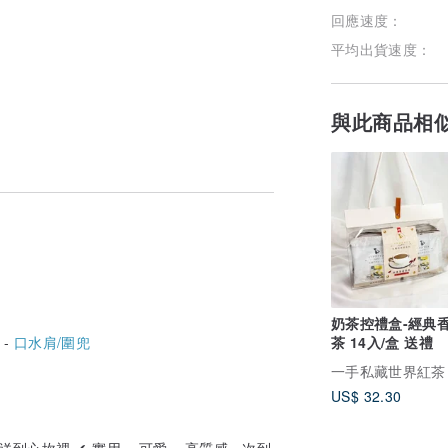
回應速度：
平均出貨速度：
與此商品相
奶茶控禮盒-經典
 -
口水肩/圍兜
茶 14入/盒 送禮
一手私藏世界紅茶
US$ 32.30
到心坎裡 ✔ 實用 × 可愛 × 高質感一次到