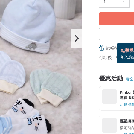
結帳後填寫並
點擊愛
付款後，從備貨到
加入慾
優惠活動
看全部
Pinko
運費 US$
活動詳
輕鬆擁
指定商