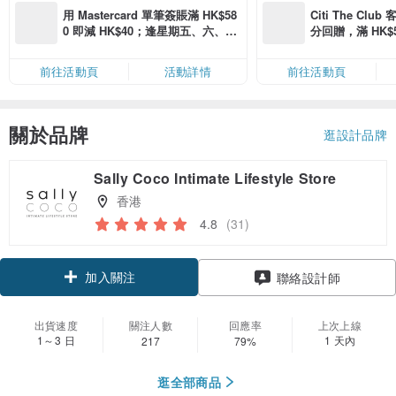
用 Mastercard 單筆簽賬滿 HK$58
Citi The Club
0 即減 HK$40；逢星期五、六、日
分回贈，滿 HK$580
滿 HK$880 即減 HK$80（名額有
Coins（名額
限，額滿即止，僅限「常用信用
前往活動頁
活動詳情
前往活動頁
卡」結帳）
關於品牌
逛設計品牌
Sally Coco Intimate Lifestyle Store
香港
4.8
(31)
加入關注
聯絡設計師
出貨速度
關注人數
回應率
上次上線
1～3 日
1 天內
217
79%
逛全部商品