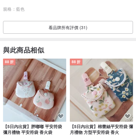
規格：
藍色
用了幾次後出現變色的情況怎麼辦？
月經杯在使用數次之後，出現變色是正常現象。變色並不影響使用，
看品牌所有評價 (31)
如果變色的情況令你感到困擾，可以嘗試以下方法清洗月經杯：
與此商品相似
1. 使用1比1份量的水和1%雙氧水(hydrogen peroxide)浸泡月經杯數
小時，再用水徹底洗淨。
88 折
88 折
2. 將蘇打粉加水調成糊狀，塗在變色位置，靜置一小時，再用水徹底
洗淨。
以上方法均不會破壞月經杯，下次使用前用沸水消毒一次。
月經杯對經期長短有影響嗎？
月經杯並不會影響子宮收縮和運作，只作裝載月經的功能。衛生巾和
【5日內出貨】胖嘟嘟 平安符袋
【5日內出貨】棉蕾絲平安符袋 彌
彌月禮物 平安符袋 香火袋
月禮物 方型平安符袋 香火
棉條原理是吸收陰道月經和天然分泌，因此會刺激陰道增加天然分泌