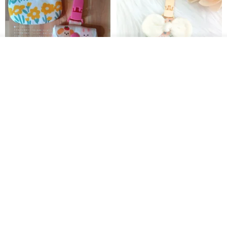
看其他商品
了解品牌
【5日內出貨】胖嘟嘟 平安符袋
水彩花園。平安符袋 (可繡名字)
彌月禮物 平安符袋 香火袋
QQ rabbit 手工嬰幼兒精品 彌月禮盒
晴天鞋鞋
HK$ 62.7
HK$ 71.2
HK$ 68.4
88 折
88 折