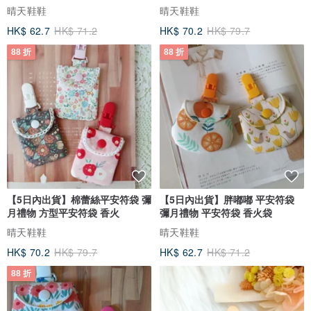
晴天鞋鞋
晴天鞋鞋
預防乾澀，所以在經血和分泌物的混合下，月經量看上去會比使用月
HK$ 62.7
HK$ 71.2
HK$ 70.2
HK$ 79.7
經杯時多一點，但月經杯絕無縮短經期的功能。
88 折
88 折
為什麼需要 YES WB 潤滑劑？
由於月經杯由醫學矽膠製做，因此進入陰道時如果沒有潤滑，使用者
會感到有些困難。YES WB以植物膠製造，並能平衡陰道pH值，無論
是擦在月經杯還是日常使用，都十分溫和健康。
為什麼需要 Hyginova 消毒除味噴霧？
很多女生外出時都擔心月經杯清潔不足，而公廁的衛生狀況參差，消
【5日內出貨】棉蕾絲平安符袋 彌
【5日內出貨】胖嘟嘟 平安符袋
毒噴霧除了能消毒月經杯，也可以用作消毒雙手、廁板、生活用品。
月禮物 方型平安符袋 香火
彌月禮物 平安符袋 香火袋
Hyginova殺滅大部分常見細菌、超級細菌、病毒、真菌、黴菌及最難
晴天鞋鞋
晴天鞋鞋
殺死的芽孢菌。消毒除味噴霧請在開封後3個月內用完，確保清潔效果
HK$ 70.2
HK$ 79.7
HK$ 62.7
HK$ 71.2
最好。
88 折