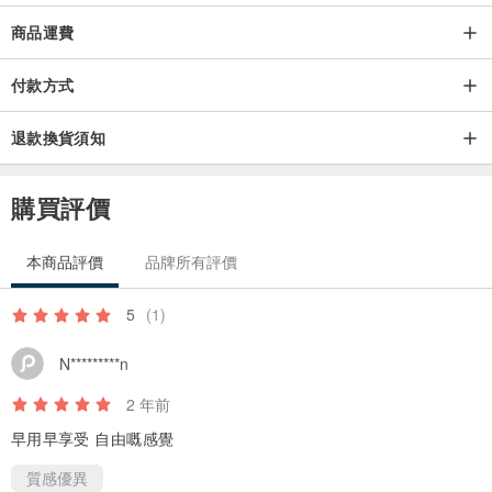
商品運費
如何清洗月經杯？
付款方式
首次使用前或每次經期前後可以滾水煲5至8分鐘，切勿煲乾。每次使
用前後可以溫和梘液及清水清潔，切勿使用酒精和強烈的消毒藥水或
退款換貨須知
清潔劑。
購買評價
月經杯有難聞的氣味怎麼辦？
有些女性的經血氣味會比較濃烈，同時女性的嗅覺在月經時會更靈
本商品評價
品牌所有評價
敏。要解決氣味的問題，首先以冷水沖洗，再用以下方法：
5
(1)
1. 用檸檬汁浸泡月經杯一小時，或者將檸檬汁塗抹在月經杯上。一小
時後用沸水消毒幾分鐘，確保月經杯沒有檸檬汁殘留。
N*********n
2 年前
2. 以2比1比例的水和白醋浸泡月經杯數小時，再用水徹底洗淨。
早用早享受 自由嘅感覺
質感優異
以上方法均不會破壞月經杯，下次使用前用沸水消毒一次。