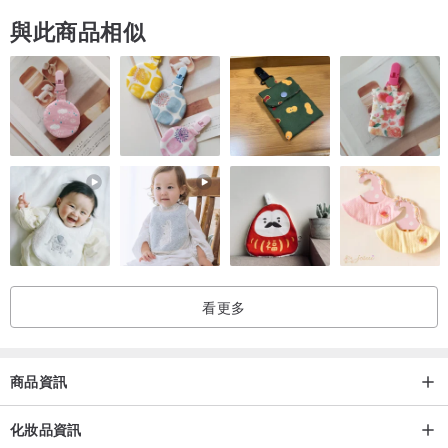
子宮頸的位置會因為經期而下降，所以月經時檢查子宮頸的位置是最
與此商品相似
低。子宮頸是緊緻的環狀肌肉，協助經血由子宮流出，質地摸起來有
點像鼻尖的肉。觸摸子宮頸前，請先清洗雙手，然後將一隻手指放入
陰道，如果大概兩節手指深度便輕鬆地摸到子宮頸，就是屬於低子宮
頸的一群。如果大概三節手指深度才摸到或摸不到子宮頸，就是屬於
高子宮頸。
如何更容易將月經杯放入陰道？
先去小便，別讓膀胱擠壓到陰道空間。使用適合自己的摺疊方法，並
且在月經杯上塗一點水性潤滑劑。月經杯完全進入陰道後切勿過度用
力往內推，如果月經杯緊貼子宮頸，可能導致滲漏，請確保月經杯在
看更多
子宮頸下方，並且用手指輕輕確認月經杯完全彈開。
商品資訊
如何更容易拿出月經杯？
首先，輕輕按壓月經杯底部，用一隻手指扣住底部的環，慢慢搖動，
化妝品資訊
並用大便的力度推一下陰道，將月經杯取出。切勿直接向下拉。