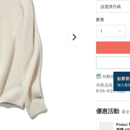
數量
結帳後填寫並
點擊愛
本商品為「接單訂
加入慾
8/29~8/29 到貨。
優惠活動
看全部
Pinko
運費 US$