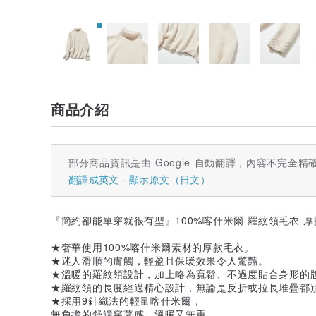
商品介紹
部分商品資訊是由 Google 自動翻譯，內容不完全精
翻譯成英文
顯示原文（日文）
『簡約卻能單穿就很有型』100%喀什米爾 羅紋領毛衣 厚款 米
★奢華使用100%喀什米爾素材的厚款毛衣。
★迷人滑順的膚觸，輕盈且保暖效果令人驚豔。
★溫暖的羅紋領設計，加上略為寬鬆、不過度貼合身形的
★羅紋領的長度經過精心設計，無論是反折或拉長堆疊都
★採用9針織法的輕量喀什米爾，
無負擔的舒適穿著感，溫暖又無重。