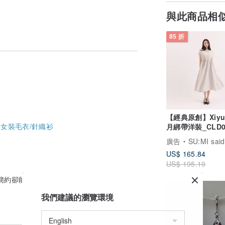
與此商品相
85 折
【經典原創】Xiyu
-
女裝毛衣/針織衫
月綁帶洋裝_CLD0
卡其
廣告
SU:MI said
US$ 165.84
US$ 195.10
簡約卻能展現流行風格的單品。
免運
我們建議的瀏覽環境