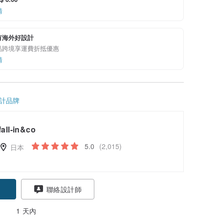
情
有海外好設計
品跨境享運費折抵優惠
情
計品牌
fall-in&co
5.0
(2,015)
日本
聯絡設計師
1 天內