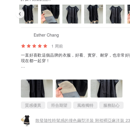
Esther Chang
1 周前
一直好喜歡這個品牌的衣服，好看、實穿、耐穿，也非常好
現在都一起穿！
照片順序是：正面-下擺-背面
版型很漂亮，透氣卻硬挺，穿起來很好看！輕鬆裡帶著優雅
歡。大大推薦！
質感優異
符合期望
風格獨特
服務貼心
散發隨性時髦感的撞色繭型洋裝 附褶襇亞麻洋裝 230