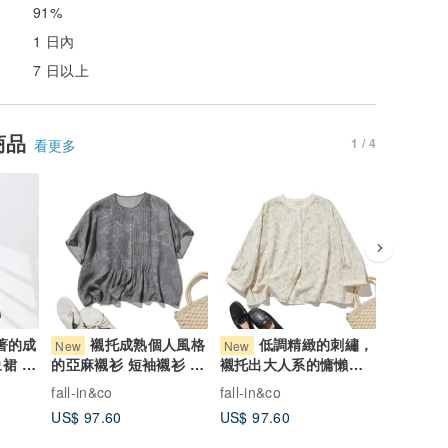
91%
1 日內
7 日以上
商品
1 / 4
看更多
著的成
襯托成熟個人風格
低調精緻的刺繡，
水
New
New
New
裙 附
的亞麻襯衫 短袖襯衫 壓
襯托出大人系的慵懶
美點綴，
-1
摺設計襯衫 灰色
風。100% 純棉長袖襯
襯衫 小 
fall-in&co
fall-in&co
fall-in&c
260726-1
衫，綴有刺繡 260725-1
260724-
US$ 97.60
US$ 97.60
US$ 81.