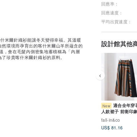
回應率：
回應速度：
平均出貨速度：
喀什米爾針織衫能讓冬天變得幸福。其溫暖
設計館其他
自然環境而孕育出的喀什米爾山羊所蘊含的
體溫，會在毛髮內側密集地蓄積稱為「內層
為了珍貴喀什米爾針織衫的原料。
適合全年穿
New
人款裙子 前衛印象
內襯 長裙 260727
fall-in&co
US$ 81.16