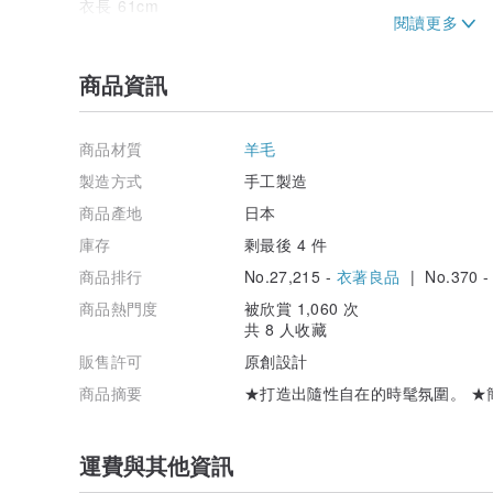
衣長 61cm
胸圍 104cm
肩寬 40cm
袖長 58cm
商品資訊
臂圍 47cm
下襬 104cm
商品材質
羊毛
透膚感: 無
內裡: 無
製造方式
手工製造
口袋: 無
商品產地
日本
彈性: 有
光澤感: 無
庫存
剩最後 4 件
季節: 春、秋、冬
商品排行
No.27,215 -
衣著良品
| No.370 
★同款毛衣請點選這裡↓★
商品熱門度
被欣賞 1,060 次
共 8 人收藏
jp.pinkoi.com/product/jpYSx3jR
販售許可
原創設計
jp.pinkoi.com/product/PtYLVCPB
商品摘要
★打造出隨性自在的時髦氛圍。 ★
jp.pinkoi.com/product/dWQYAQqK
運費與其他資訊
jp.pinkoi.com/product/7BAcRwN7