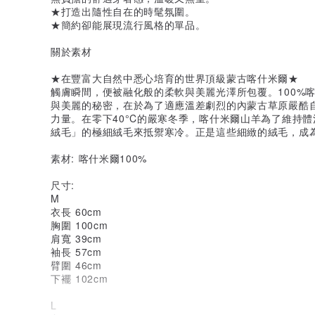
★打造出隨性自在的時髦氛圍。
★簡約卻能展現流行風格的單品。
關於素材
★在豐富大自然中悉心培育的世界頂級蒙古喀什米爾★
觸膚瞬間，便被融化般的柔軟與美麗光澤所包覆。100%
與美麗的秘密，在於為了適應溫差劇烈的內蒙古草原嚴酷
力量。在零下40°C的嚴寒冬季，喀什米爾山羊為了維持
絨毛」的極細絨毛來抵禦寒冷。正是這些細緻的絨毛，成
素材: 喀什米爾100%
尺寸:
M
衣長 60cm
胸圍 100cm
肩寬 39cm
袖長 57cm
臂圍 46cm
下襬 102cm
L