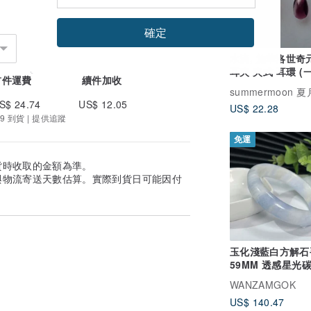
確定
水滴, 施華洛世奇
耳夾 夾式 耳環 (
首件運費
續件加收
summermoon 
S$ 24.74
US$ 12.05
US$ 22.28
9 到貨 | 提供追蹤
免運
貨時收取的金額為準。
與物流寄送天數估算。實際到貨日可能因付
玉化淺藍白方解石
59MM 透感星光
手環 清涼夏日沁
WANZAMGOK
US$ 140.47