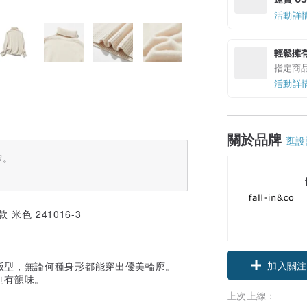
活動詳
輕鬆擁
指定商
活動詳
關於品牌
逛設
確。
色 241016-3
領優惠券
版型，無論何種身形都能穿出優美輪廓。
別有韻味。
加入關注
上次上線：