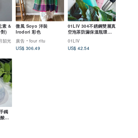
元素 &
微風 Soyo 洋裝
01LIV 304不銹鋼雙層真
一對)
Irodori 彩色
空泡茶防漏保溫瓶環保
杯5色 500ml/350ml
夏月韶光
廣告
four ritu
01LIV
US$ 306.49
US$ 42.54
手鐲
碳酸鈣
人心脾