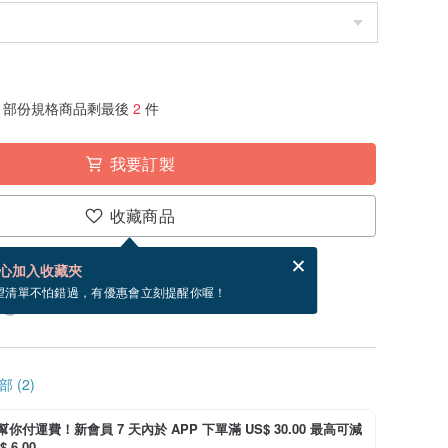
部份規格商品剩最後
2
件
我要訂製
收藏商品
分享，免費幫你寄送電子賀卡。
電子賀卡是什麼？
心加入收藏夾
製」。付款後需 15 個工作天製作。現在下單預估
望清單不怕錯過，有優惠會立刻提醒你喔！
 (2)
i 幫你付運費！新會員 7 天內於 APP 下單滿 US$ 30.00 最高可減
 6.00