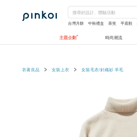
台灣月餅
中秋禮盒
茶筅
平底鞋
主題企劃
時尚潮流
衣著良品
女裝上衣
女裝毛衣/針織衫
羊毛