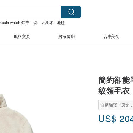
apple watch 錶帶
袋
大象杯
地毯
風格文具
居家餐廚
品味美食
簡約卻能單
紋領毛衣 厚
自動翻譯（原文
US$
20