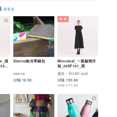
似
看更多
85 折
e_溪
Sienna帆布零錢包
Monoleaf_一葉皺褶洋
35_
裝_26SF101_黑
sienna
廣告
SU:MI said
US$ 16.93
US$ 150.69
US$ 177.28