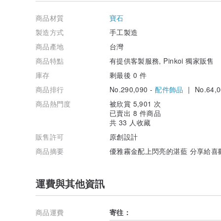
存袋中。
產地/製造方式
商品材質
寶石
台灣/手工創作
製造方式
手工製造
商品產地
台灣
商品特點
有提供客製服務, Pinkoi 獨家販售
庫存
剩最後 0 件
商品排行
No.290,090 -
配件飾品
| No.64,0
商品熱門度
被欣賞 5,901 次
已賣出 8 件商品
共 33 人收藏
販售許可
原創設計
商品摘要
優雅霧金配上閃亮的湛藍 分享給喜
運費與其他資訊
商品運費
寄往：