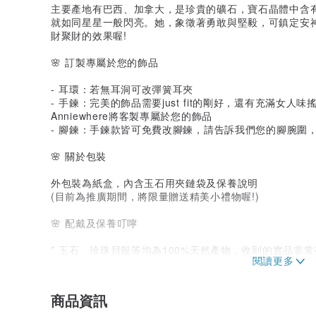
主要產地有巴西、加拿大，是珍貴的礦石，寶石晶體中含
就如同星星一般閃亮。她，象徵著勇敢與堅毅，可鎮定安
財聚財的效果喔!
🌸 訂製專屬於您的飾品
- 耳環：若無耳洞可改彈簧耳夾
- 手鍊：完美的飾品需要just fit的剛好，還有充滿女
Anniewhere將客製專屬於您的飾品
- 腳鍊：手鍊款皆可免費改腳鍊，請告訴我們您的腳腕圍
🌸 關於包裝
外包裝為紙盒，內含玉石用夾鏈袋及保養說明
(目前為推廣期間，將限量贈送精美小禮物喔!)
🌸 配戴及保養叮嚀
* 玉石、珍珠貝殼等均為100%天然產物，收到的實品非
同；也是因為純手工的緣故，若有些微小瑕疵的情況還請
喔!
商品資訊
*清潔方式可使用拭銀布，或使用沾取少量牙膏輕輕擦拭