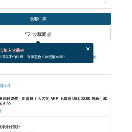
我要排隊
收藏商品
分享，免費幫你寄送電子賀卡。
電子賀卡是什麼？
心加入收藏夾
，你可以按「我要排隊」，當有貨會主動發信通知你
望清單不怕錯過，有優惠會立刻提醒你喔！
 (2)
i 幫你付運費！新會員 7 天內於 APP 下單滿 US$ 30.00 最高可減
 6.00
情
有海外好設計