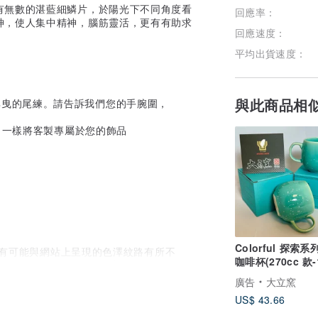
有無數的湛藍細鱗片，於陽光下不同角度看
回應率：
神，使人集中精神，腦筋靈活，更有有助求
回應速度：
平均出貨速度：
與此商品相
人味搖曳的尾練。請告訴我們您的手腕圍，
，一樣將客製專屬於您的飾品
Colorful 探索系
常有可能與網站上呈現的色澤紋路有所不
咖啡杯(270cc 款-
多多包涵。每一件產品因此皆是獨一無二的
盒)
廣告
大立窯
US$ 43.66
，不配戴時建議存放在首飾盒，或附贈的保