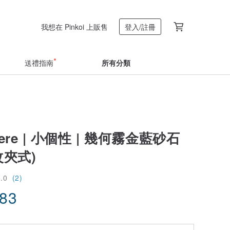
我想在 Pinkoi 上販售
登入/註冊
送禮指南
所有分類
here | 小個性 | 幾何霧金藍砂石
改夾式)
5.0
(2)
.83