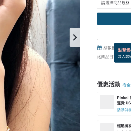
結帳後填寫並
點擊愛
此商品目前沒現貨
加入慾
優惠活動
看全部
Pinko
運費 US$
活動詳
輕鬆擁