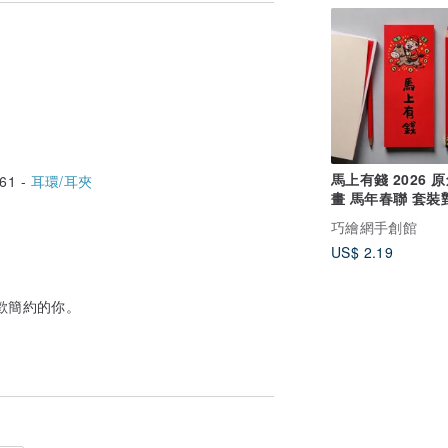
馬上有錢 2026 
61 -
耳環/耳夾
畫 馬年春聯 套裝
長方型
巧繪網手創館
US$ 2.19
歡簡約的你。