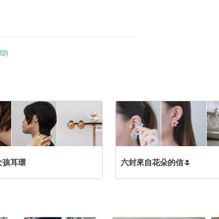
2)
女孩耳環
六封來自花朵的信🌷