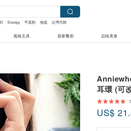
封
Snoopy
平底鞋
地毯
台灣月餅
風格文具
居家餐廚
品味美食
Anniew
耳環 (可
US$
21