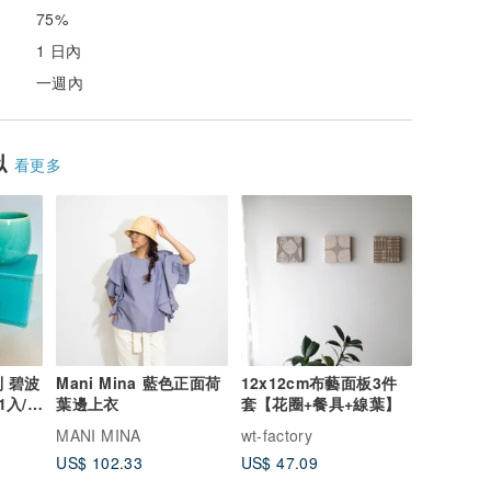
75%
1 日內
一週內
似
看更多
列 碧波
Mani Mina 藍色正面荷
12x12cm布藝面板3件
1入/
葉邊上衣
套【花圈+餐具+線葉】
MANI MINA
wt-factory
US$ 102.33
US$ 47.09