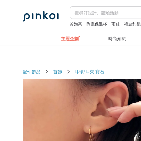
冷泡茶
陶瓷保溫杯
雨鞋
禮金利是
主題企劃
時尚潮流
配件飾品
首飾
耳環/耳夾
寶石