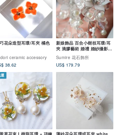
巧花朵造型耳環/耳夾 橘色
新娘飾品 百合小樹枝耳環/耳
夾 滴膠藝術 婚禮 婚紗攝影
花嫁飾品
odori ceramic accessory
Sumire 花石飾所
$ 38.62
US$ 179.79
免運
羞草花束 I 樹脂耳環 + 項鍊
薄紗花朵耳環或耳夾 white