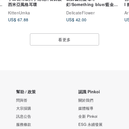
西米亞風格耳環
釘/Something blue/藍金植
I
物耳環
KittenUmka
DelicateFlower
Ar
US$ 67.88
US$ 42.00
US
看更多
幫助 / 政策
認識 Pinkoi
問與答
關於我們
大宗採購
媒體報導
訊息公告
全新 Pinkoi
服務條款
ESG 永續發展