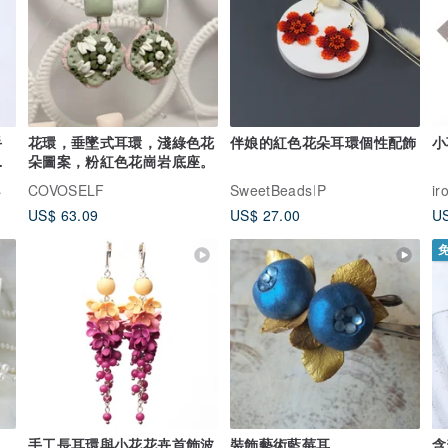
手
花環，垂墜式耳環，淺綠色花
伴娘的紅色花朵耳環個性配飾
小
浪
朵圖案，粉紅色花崗岩底座。
真實玫瑰
COVOSELF
SweetBeadsIP
ir
US$ 63.09
US$ 27.00
US
a
手工長耳環與小花花卉首飾波
裝飾藝術藍莓耳
含