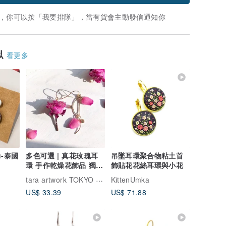
，你可以按「我要排隊」，當有貨會主動發信通知你
似
看更多
ou-泰國
多色可選 | 真花玫瑰耳
吊墜耳環聚合物粘土首
環 手作乾燥花飾品 獨一
飾貼花花絲耳環與小花
無二的浪漫
tara artwork TOKYO | 真實玫瑰
KittenUmka
US$ 33.39
US$ 71.88