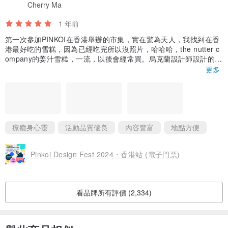
Cherry Ma
1 年前
第一次參加PINKOI在香港舉辦的市集，實在驚為天人，我找到在香
港最好吃的雪糕，因為已經吃完所以沒照片，哈哈哈，the nutter c
ompany的姜汁雪糕，一流，以後會經常買。烏克蘭設計師設計的襪
子，尼泊爾手工的亞麻籽公仔等等，真的大開眼界，好喜歡市集的
更多
氛圍，地點也很方便。感謝舉辦方的用心將優質獨樹一幟的產品聚
集到一起。
療癒身心靈
活動品質優良
內容豐富
地點方便
Pinkoi Design Fest 2024・香港站 (電子門票)
看品牌所有評價 (2,334)