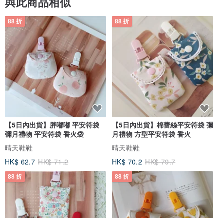
與此商品相似
88 折
88 折
【5日內出貨】胖嘟嘟 平安符袋
【5日內出貨】棉蕾絲平安符袋 彌
彌月禮物 平安符袋 香火袋
月禮物 方型平安符袋 香火
晴天鞋鞋
晴天鞋鞋
HK$ 62.7
HK$ 71.2
HK$ 70.2
HK$ 79.7
88 折
88 折