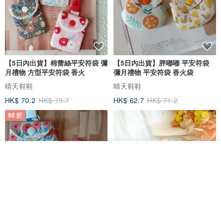
【5日內出貨】棉蕾絲平安符袋 彌
【5日內出貨】胖嘟嘟 平安符袋
月禮物 方型平安符袋 香火
彌月禮物 平安符袋 香火袋
晴天鞋鞋
晴天鞋鞋
HK$ 70.2
HK$ 79.7
HK$ 62.7
HK$ 71.2
88 折
看其他商品
了解品牌
【5日內出貨】胖嘟嘟 平安符袋
水彩花園。平安符袋 (可繡名字)