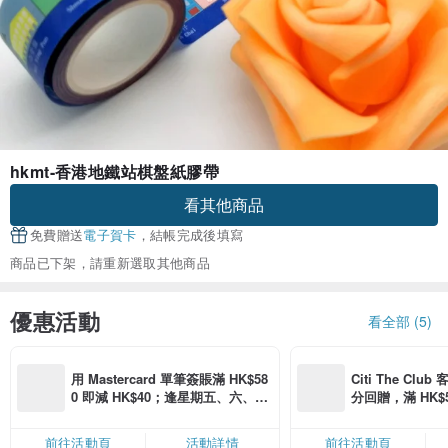
hkmt-香港地鐵站棋盤紙膠帶
看其他商品
免費贈送
電子賀卡
，結帳完成後填寫
商品已下架，請重新選取其他商品
優惠活動
看全部 (5)
用 Mastercard 單筆簽賬滿 HK$58
Citi The Club
0 即減 HK$40；逢星期五、六、日
分回贈，滿 HK$580
滿 HK$880 即減 HK$80（名額有
Coins（名額
限，額滿即止，僅限「常用信用
前往活動頁
活動詳情
前往活動頁