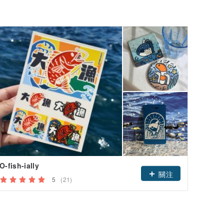
O-fish-ially
關注
5
(21)