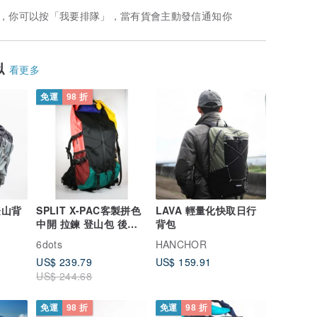
，你可以按「我要排隊」，當有貨會主動發信通知你
似
看更多
免運
98 折
登山背
SPLIT X-PAC客製拼色
LAVA 輕量化快取日行
中開 拉鍊 登山包 後背
背包
包 露營 輕量化登山
6dots
HANCHOR
US$ 239.79
US$ 159.91
US$ 244.68
免運
98 折
免運
98 折