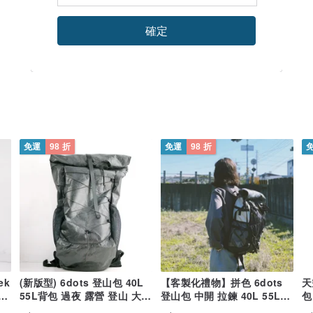
確定
免運
98 折
免運
98 折
(新版型) 6dots 登山包 40L
【客製化禮物】拼色 6dots
天空色系
 登
55L背包 過夜 露營 登山 大
登山包 中開 拉鍊 40L 55L背
包
容量 黑
包 露營