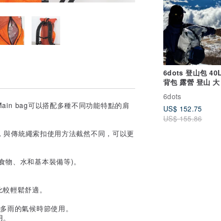
6dots 登山包 40L
背包 露營 登山 大
自由拼色
6dots
in bag可以搭配多種不同功能特點的肩
US$ 152.75
US$ 155.86
口扣，與傳統繩索扣使用方法截然不同，可以更
括食物、水和基本裝備等)。
比較輕鬆舒適。
合多雨的氣候時節使用。
用。