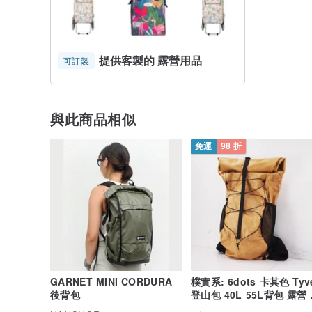
提供客製的 露營用品
可訂製
與此商品相似
免運
98 折
GARNET MINI CORDURA
樸實系: 6dots 卡其色 Tyvek
後背包
登山包 40L 55L背包 露營
山