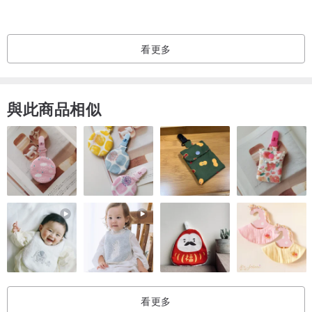
珍珠下緣至耳夾U型下緣長度為0.8cm。
看更多
■ 商品材質
與此商品相似
6mm 珠光白人造尿素珍珠 / 黃銅鍍18K真金
■
保養方式
* 洗澡、泡溫泉、游泳，建議不配戴。
* 請勿直接接觸香水、乳液、酒精等化學物質。
* 大量流汗時、請勿配戴。
* 配戴後請使用使用軟布擦乾，並收納至夾鏈袋。
■ 產品包裝
看更多