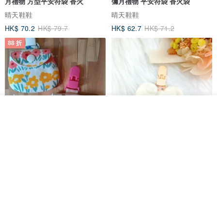
月禮物 方型平安符袋 香火
彌月禮物 平安符袋 香火袋
晴天鞋鞋
晴天鞋鞋
HK$ 70.2
HK$ 79.7
HK$ 62.7
HK$ 71.2
88 折
我要訂製
加入收藏
了解品牌
【5日內出貨】胖嘟嘟 平安符袋
水彩花園。平安符袋 (可繡名字)
彌月禮物 平安符袋 香火袋
QQ rabbit 手工嬰幼兒精品 彌月禮盒
晴天鞋鞋
HK$ 62.7
HK$ 71.2
HK$ 68.4
88 折
88 折