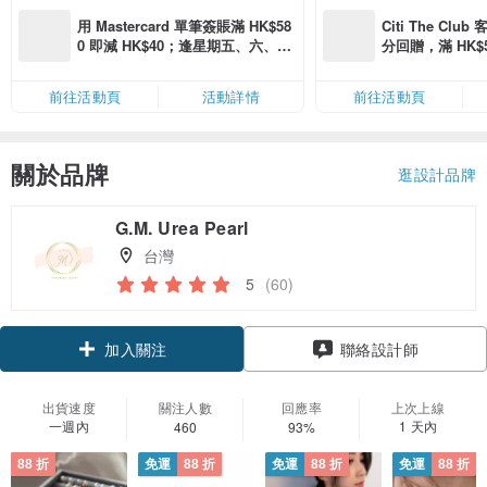
用 Mastercard 單筆簽賬滿 HK$58
Citi The Club
0 即減 HK$40；逢星期五、六、日
分回贈，滿 HK$580
滿 HK$880 即減 HK$80（名額有
Coins（名額
限，額滿即止，僅限「常用信用
前往活動頁
活動詳情
前往活動頁
卡」結帳）
關於品牌
逛設計品牌
G.M. Urea Pearl
台灣
5
(60)
加入關注
聯絡設計師
出貨速度
關注人數
回應率
上次上線
一週內
1 天內
460
93%
88 折
免運
88 折
免運
88 折
免運
88 折