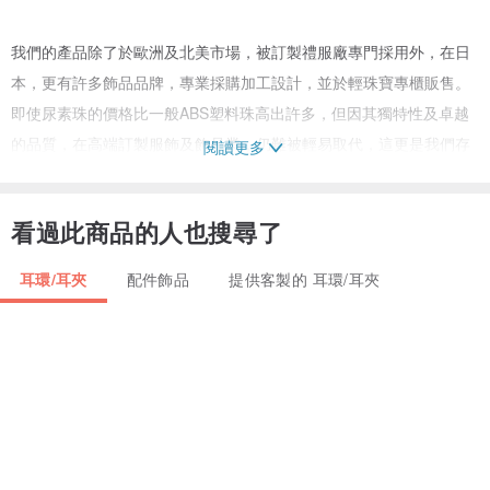
我們的產品除了於歐洲及北美市場，被訂製禮服廠專門採用外，在日
本，更有許多飾品品牌，專業採購加工設計，並於輕珠寶專櫃販售。
即使尿素珠的價格比一般ABS塑料珠高出許多，但因其獨特性及卓越
的品質，在高端訂製服飾及飾品業，仍難被輕易取代，這更是我們存
閱讀更多
在的價值。
看過此商品的人也搜尋了
成立這個工作室的初衷，是想要台灣的女孩們，不需到日本，即能以
合理的價位，輕鬆地擁有高質感、手工珍珠飾品的機會！
耳環/耳夾
配件飾品
提供客製的 耳環/耳夾
■ 商品故事
每個女孩的飾品櫃裡，少不了的就是這麼一對珍珠耳飾。
此款耳夾追求長期配戴無痛感，讓妳的優雅可以如影隨形。
■ 尺寸規格