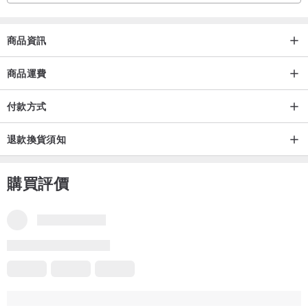
每一個單品都將附上飾品專用密封袋，束口袋及盒式包裝則會依該訂
單的件數及體積適度包裝，以未來收納便利及配送安全為前提。
若有
商品資訊
特殊需求，需要每件單品都附上束口袋及盒式包裝再請通知設計師。
商品運費
■
特別提醒
付款方式
* G.M.為一人工作室，全商品皆為下訂後開始製作，14個工作天內為
退款換貨須知
您寄出。
* 商品皆為手工製作，每個單品皆略有手作痕跡，如若無法包含，請
購買評價
勿下單。
* 商品退貨鑑賞期非試用期。商品若經拆封或使用，除商品本身瑕疵
外，無法辦理退貨。
■
Follow me!
* IG : g.m.ureapearl