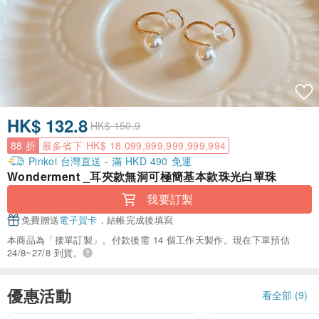
HK$ 132.8
HK$ 150.9
88 折
最多省下 HK$ 18.099,999,999,999,994
Pinkoi 台灣直送 - 滿 HKD 490 免運
Wonderment _耳夾款無洞可極簡基本款珠光白單珠
我要訂製
免費贈送
電子賀卡
，結帳完成後填寫
本商品為「接單訂製」。付款後需 14 個工作天製作。現在下單預估
24/8~27/8 到貨。
優惠活動
看全部 (9)