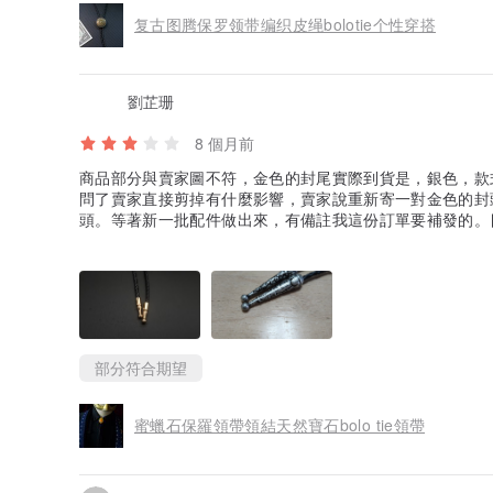
复古图腾保罗领带编织皮绳bolotie个性穿搭
劉芷珊
8 個月前
商品部分與賣家圖不符，金色的封尾實際到貨是，銀色，款
問了賣家直接剪掉有什麼影響，賣家說重新寄一對金色的封
頭。等著新一批配件做出來，有備註我這份訂單要補發的。
銀色的尾飾破壞了與蜜蠟石的協調性太可惜了，所以還在等
部分符合期望
蜜蠟石保羅領帶領結天然寶石bolo tie領帶