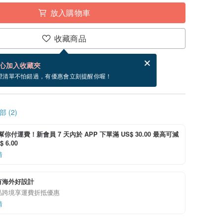
放入購物車
收藏商品
分享，免費幫你寄送電子賀卡。
電子賀卡是什麼？
心加入收藏夾
寄出商品為 3 個工作天。（不包含假日）
望清單不怕錯過，有優惠會立刻提醒你喔！
 (2)
i 幫你付運費！新會員 7 天內於 APP 下單滿 US$ 30.00 最高可減
 6.00
情
有海外好設計
品跨境享運費折抵優惠
情