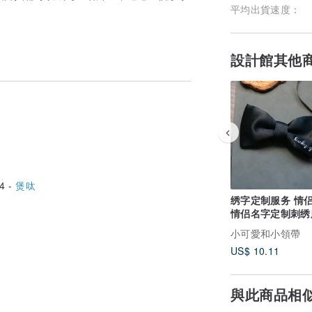
。
平均出貨速度：
設計館其他
4 -
煲呔
绣字定制服务 情侣礼物
情侣名字定制刺绣
小可愛和小領帶
US$ 10.11
與此商品相