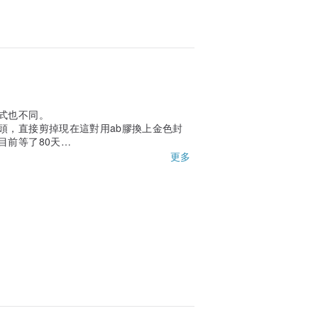
式也不同。
頭，直接剪掉現在這對用ab膠換上金色封
目前等了80天
待商家補發。
更多