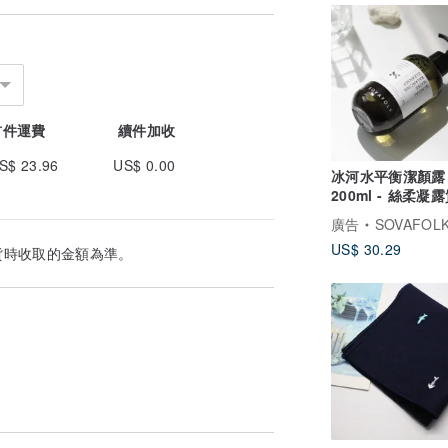
首件運費
續件加收
S$ 23.96
US$ 0.00
冰河水平衡潔顏露
200ml - 絲柔凝
溫和洗淨 洗後超
廣告
SOVAFOLK 原
US$ 30.29
貨時收取的金額為準。