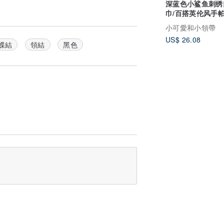
深蓝色小鲨鱼刺绣
巾/百搭英伦风手
利器
小可愛和小領帶
US$ 26.08
蝶結
領結
黑色