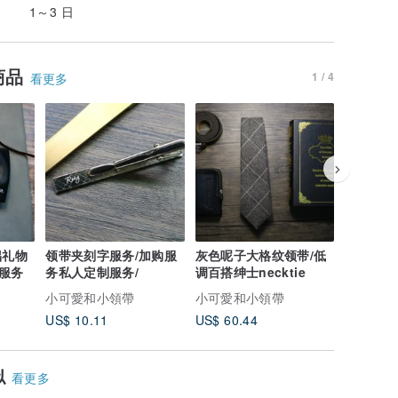
1～3 日
商品
1 / 4
看更多
领带夹刻字服务/加购服
灰色呢子大格纹领带/低
蓝色细纹
服务
务私人定制服务/
调百搭绅士necktie
带/型男
本款式
小可愛和小領帶
小可愛和小領帶
小可愛和
US$ 10.11
US$ 60.44
US$ 60.
似
看更多