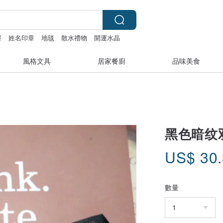
餅
姓名印章
地毯
散水禮物
開運水晶
風格文具
居家餐廚
品味美食
黑色暗纹
US$
30
數量