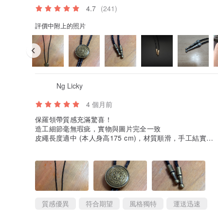
4.7
(241)
評價中附上的照片
Ng Licky
4 個月前
保羅領帶質感充滿驚喜！
造工細節毫無瑕疵，實物與圖片完全一致
皮繩長度適中 (本人身高175 cm)，材質順滑，手工結實
金屬領扣穩固，手感優良，大小適中
皮繩封尾扣子造型獨特，顏色亦與領扣一致，方便配襯
包裝盒即有格調又硬淨，送禮自用兩皆宜
以人手製作商品來說，出貨速度相當快
店主回覆迅速且有禮，值得一再惠顧
總體來說消費體驗非常良好，無論對商品或服務均十分滿意，誠
質感優異
符合期望
風格獨特
運送迅速