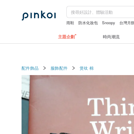
雨鞋
防水化妝包
Snoopy
台灣月
主題企劃
時尚潮流
配件飾品
服飾配件
煲呔
棉