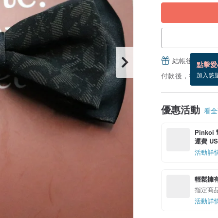
結帳後填寫並
點擊愛
付款後，從備貨到
加入慾
優惠活動
看全部
Pinko
運費 US$
活動詳
輕鬆擁
指定商
活動詳