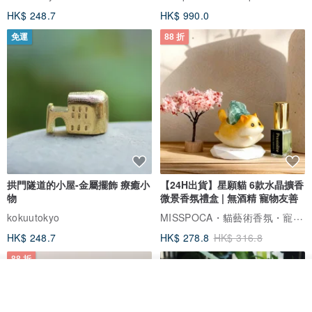
HK$ 248.7
HK$ 990.0
免運
88 折
拱門隧道的小屋-金屬擺飾 療癒小
【24H出貨】星願貓 6款水晶擴香
物
微景香氛禮盒 | 無酒精 寵物友善
MISSPOCA・貓藝術香氛・寵物友善
kokuutokyo
HK$ 248.7
HK$ 278.8
HK$ 316.8
88 折
我要排隊
了解品牌