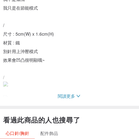
我只是在節能模式
/
尺寸 : 5cm(W) x 1.6cm(H)
材質 : 鐵
別針用上沖壓模式
效果會凹凸很明顯哦~
/
閱讀更多
看過此商品的人也搜尋了
後面用上平頂扣
心口針/胸針
配件飾品
另一名稱又叫做安全扣