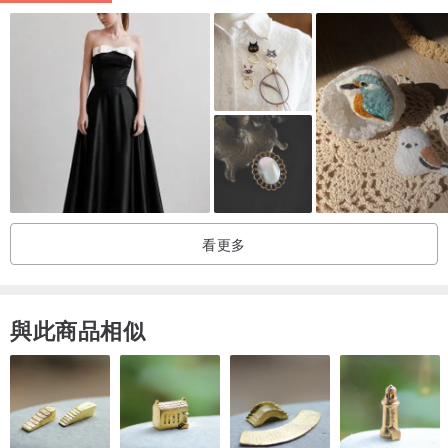
會扣的緊緊的不容易掉哦~
其他還有這幾款的~
看更多
**/ 出貨時間: 1-3日出貨（不含星期六、假日）
寄香港是會以本地平郵寄出，寄出後約等候2工作天
與此商品相似
澳門約5工作天／台灣約7-12工作天
(數據只供參展，一切以郵局送達為準)
產地/製造方式
香港