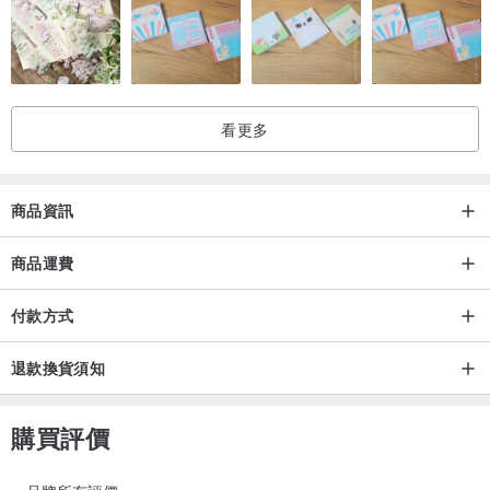
小牛皮系列
看更多
小牛皮顧名思義是來自年幼牛隻的皮革，所以特別柔軟光滑，但仍不
失韌度。
(口袋卡套)
hk.pinkoi.com/product/Yf6x7tnR
商品資訊
(追加商品)
hk.pinkoi.com/product/3iRqdcg2
商品運費
付款方式
磨砂牛皮系列
由意大利名廠Badalassi Carlo Tannery製作的高品質植鞣牛皮，表面
退款換貨須知
有一種獨特的磨砂紋，觸感新穎，隨著使用時間愈久，皮革會漸變光
滑。我們選用了雙肩位置的頭層皮革，此位置的皮革都是密度較好及
購買評價
耐用度較高的。
(口袋卡套)
hk.pinkoi.com/product/VWRhEx9f