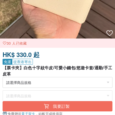
30 人已收藏
HK$ 330.0 起
免運
從香港寄出
【票卡夾】白色十字紋牛皮/可愛小錢包/悠遊卡套/通勤/手工
皮革
我要訂製
免費贈送
電子賀卡
，結帳完成後填寫