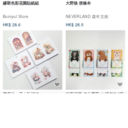
繆斯色彩花園貼紙組
大野狼 便條本
【關於皮革邊緣】
Bumyul Store
NEVERLAND 森年文創
HK$ 28.6
HK$ 28.5
我們所有產品可看見的邊緣都會經過處理。先經過基本的修正打磨，
再反覆地上色及拋光，直到光滑平整後打上一層蠟作保護。單是這個
過程幾乎佔上整個製作時間的三分之一。顏色方面，我們一般都是選
擇與主體(封面)皮革顏色最貼近的作為預設。
【關於客製化壓字】
花店的一天｜貼紙組
秘密便箋-綜合圖案-20張每款5張/
包| 便條紙 水獺 水豚 黑熊 石虎
我要訂製
加入收藏
了解品牌
Bumyul Store
mark taiwan 文創紀念品
HK$ 17.2
HK$ 36.5