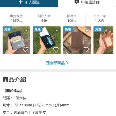
加入關注
聯絡設計師
出貨速度
關注人數
回應率
上次上線
7 日以上
1 天內
649
100%
免運
免運
免運
免運
逛全部商品
商品介紹
【關於產品】
間隔：2個卡位
尺寸：(闊)110mm | (高)73mm | (厚)4mm
皮革：奶油白色十字紋牛皮