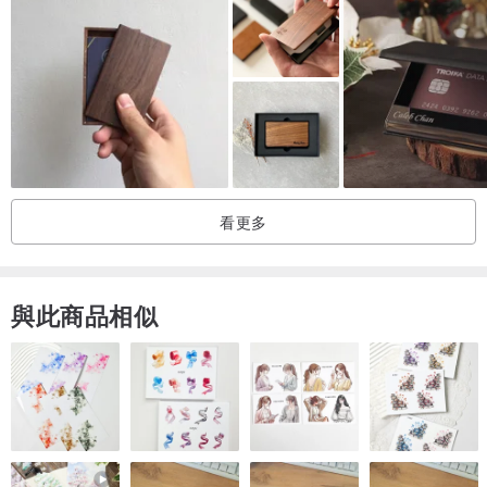
我們提供多種皮革材質及顏色，如欲選擇其他的皮革，可於下列網址
中選購喔。溫馨小提示：如使用手機版觀看，可以點按兩次以放大圖
片。
植鞣牛皮系列
意大利名廠Conceria Walpier以製作優質植鞣牛皮聞名，其中表面光
滑及色彩豐富的Buttero系列尤其受歡迎，而我們都是選用密度較好及
看更多
耐用度較高的雙肩位置的頭層皮革作為材料。皮革經過滲透染色和擦
拭蠟後，能形成較好的防水效果和避免變質。
與此商品相似
(口袋卡套)
hk.pinkoi.com/product/XLpdtiG4
(追加商品)
hk.pinkoi.com/product/3iRqdcg2