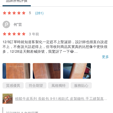
品牌所有評價
(追加商品)
hk.pinkoi.com/product/3iRqdcg2
5
(281)
何*芸
十字紋牛皮系列
3 年前
十字紋牛皮的表面由多條交叉的壓線組成，優美感十足。鉻鞣的鞣制
12/9訂單時就知道客製化一定趕不上聖誕節，設計師也很直白說趕
方法也使它有高防水和防刮度。
不上，不會說大話趕得上，但等收到商品其實真的比想像中更快很
多，12/28這天郵差喊掛號，我驚訝了一下😂
(口袋卡套)
hk.pinkoi.com/product/XNtFJECJ
更多
(追加商品)
hk.pinkoi.com/product/3iRqdcg2
皮夾跟設計師照片真的一樣，然後也比想像中薄很多，但低調不失
華麗感，雖然圖片的樣式真的跟外面沒差多少，但我知道這是我精
挑細選很久的組合，是值得的☺️
櫪木牛皮系列
質感優異
符合期望
風格獨特
服務貼心
成立於1937年的日本櫪木皮革工場精於利用傳統方法製作植鞣牛皮，
植鞣牛皮系列 長銀包 9卡1相款式 皮製錢包 手工縫製真皮長夾
其成品被譽為日本最高水準，在國際間也很受歡迎。它的纖維緊密，
表面光滑，隨著使用皮色會漸趨深邃，充滿玩味。
(口袋卡套)
hk.pinkoi.com/product/KHwuVmWf
設計師於 3 年前回覆