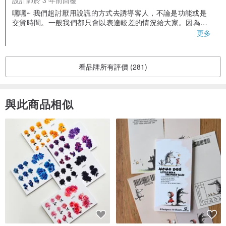
嘿嘿~ 我們超討厭用說謊的方式去誘導客人，不論是功能或是
(追加商品)
hk.pinkoi.com/product/YmZZ5BMQ
交貨時間。一般我們都只會以表達較差的情況給大家。因為我
們可以有更充裕的時間去為大家準備禮物或是自用的皮具。手
更多
工不是速吃文化的產物，每一件我們都以誠心去製作，因為它
【關於縫線】
有機會可以陪伴您們8年10年或更長久(要維修的喔~不是一直一
直用😆縫線會有磨損的)
看品牌所有評價 (281)
我們使用的是非常耐用和高質量的麻蠟線，並利用馬鞍雙針縫線法縫
PS: ISTJ的店主直白但不白目😝很多時候因為雙手都在製作，
所以不會給太多的感情去回覆簡單問題。因為是就是，不是就
製產品。縫線顏色可以參考【關於產品】內註明的顏色，我們一般都
說不是。而且把真實的情況告訴大家，大家才可以更充分地計
與此商品相似
是選擇與皮革顏色最貼近的作為預設。若您希望選用其他顏色，請在
劃您們的方案或是用智慧去判斷情況是否合適自己❤️
下單時在備註欄中告知我們。
例：縫線色請轉用 黑色(MS001)
【關於五金配件】
我們提供多色選項，請於下單時一併選擇。請留意金屬在長時間使用
後出現氧化屬正常現象。