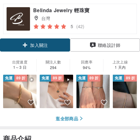
Belinda Jewelry 輕珠寶
台灣
5
(42)
領優惠券
加入關注
聯絡設計師
出貨速度
關注人數
回應率
上次上線
1～3 日
1 天內
294
94%
免運
89 折
免運
89 折
免運
89 折
免運
89 折
逛全部商品
商品介紹