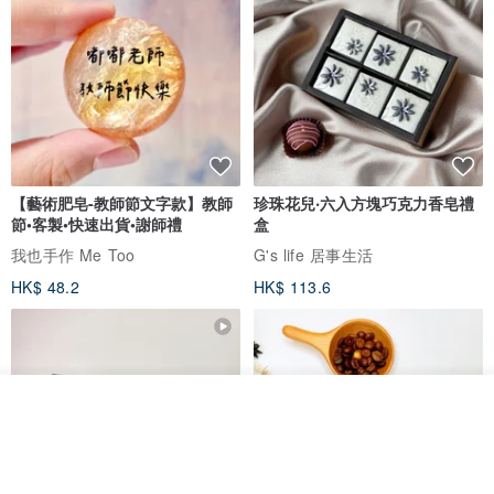
【藝術肥皂-教師節文字款】教師
珍珠花兒‧六入方塊巧克力香皂禮
節•客製•快速出貨•謝師禮
盒
我也手作 Me Too
G's life 居事生活
HK$ 48.2
HK$ 113.6
放入購物車
加入收藏
了解品牌