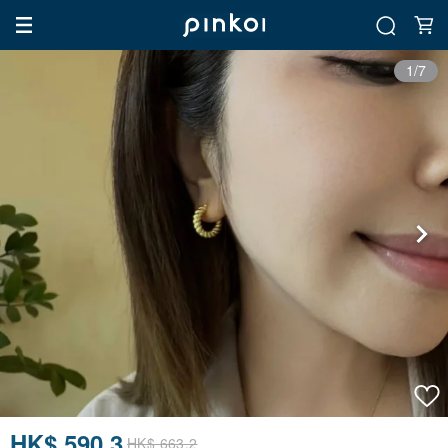
1/7
HK$ 590.3
HK$ 663.2