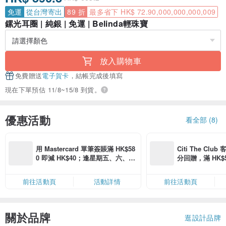
免運
從台灣寄出
89 折
最多省下 HK$ 72.90,000,000,000,009
鏍光耳圈 | 純銀 | 免運 | Belinda輕珠寶
放入購物車
免費贈送
電子賀卡
，結帳完成後填寫
現在下單預估 11/8~15/8 到貨。
優惠活動
看全部 (8)
用 Mastercard 單筆簽賬滿 HK$58
Citi The Club
0 即減 HK$40；逢星期五、六、日
分回贈，滿 HK$580
滿 HK$880 即減 HK$80（名額有
Coins（名額
限，額滿即止，僅限「常用信用
前往活動頁
活動詳情
前往活動頁
卡」結帳）
關於品牌
逛設計品牌