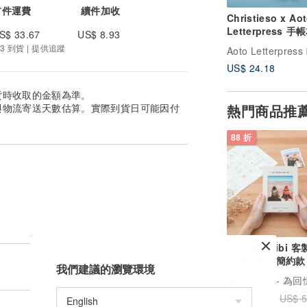
首件運費
續件加收
Christieso x Ao
Letterpress 手
S$ 33.67
US$ 8.93
時效手帳
3 到貨 | 提供追蹤
US$ 24.18
貨時收取的金額為準。
熱門商品推
與物流寄送天數估算。實際到貨日可能因付
88 折
紀念禮物/hibi 
手作相本【簡約款
我們建議的瀏覽環境
侶禮物 生日禮物
廣告
hibi - 為回憶打造
US$ 50.93
US$ 5