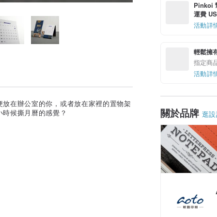
Pinko
運費 US$
活動詳
輕鬆擁
指定商
活動詳
便放在辦公室的你，或者放在家裡的置物架
關於品牌
小時候撕月曆的感覺？
逛設