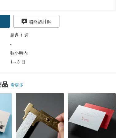
聯絡設計師
超過 1 週
-
數小時內
1～3 日
商品
看更多