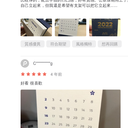
自己立起來，但我還是希望有支架可以把它立起來..
最後喺估唔到原本香港仲有咁特別嘅印刷，難得有made in H
啦
質感優異
符合期望
風格獨特
想再回購
C**********g
4 年前
好看 很喜歡