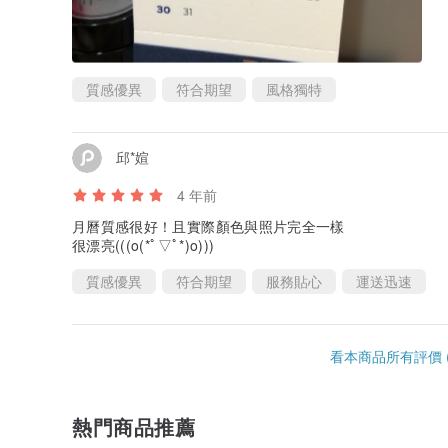
質感優異
符合期望
風格獨特
邱*媗
4 年前
月曆質感很好！且實際顏色與照片完全一樣
很漂亮(((o(*ﾟ▽ﾟ*)o)))
質感優異
符合期望
服務貼心
運送迅速
看本商品所有評價 (
熱門商品推薦