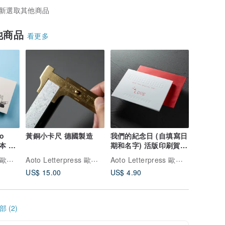
新選取其他商品
他商品
看更多
to
黃銅小卡尺 德國製造
我們的紀念日 (自填寫日
A6活版記
帳本 無
期和名字) 活版印刷賀
網點 / 
卡/凸版印刷
紙 / 3種
Aoto Letterpress 歐圖印刷
Aoto Letterpress 歐圖印刷
Aoto Letterpress 歐圖印刷
US$ 15.00
US$ 4.90
US$ 5.8
 (2)