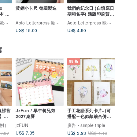
to
黃銅小卡尺 德國製造
我們的紀念日 (自填寫日
A6活版記
帳本 無
期和名字) 活版印刷賀
網點 / 
卡/凸版印刷
紙 / 3種
Aoto Letterpress 歐圖印刷
Aoto Letterpress 歐圖印刷
Aoto Letterpress 歐圖印刷
US$ 15.00
US$ 4.90
US$ 5.8
薦
88 折
客製裸背
JzFun / 早午餐兄弟
手工花語系列卡片~(可
】情
2027桌曆
搭配三色似顏繪合併購
買)
專屬的家
jzFUN
廣告
simple triple 客製人像插畫
US$ 7.35
US$ 3.93
7.87
US$ 4.46