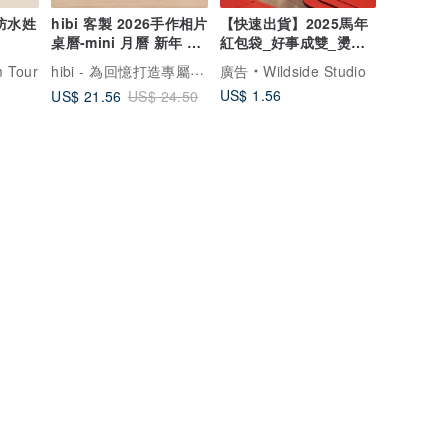
防水姓
hibi 客製 2026手作相片
【快速出貨】2025馬年
桌曆-mini 月曆 新年 紀
紅包袋_好事成雙_燙金/
念禮物
雷射銀
hibi - 為回憶打造專屬的家
m Tour
廣告
Wildside Studio
US$ 1.56
US$ 21.56
US$ 24.50