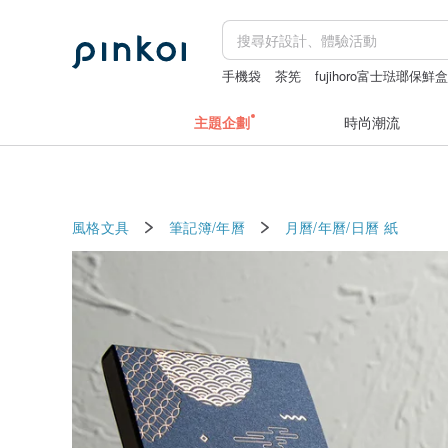
手機袋
茶筅
fujihoro富士琺瑯保鮮
珍珠
主題企劃
時尚潮流
風格文具
筆記簿/年曆
月曆/年曆/日曆
紙