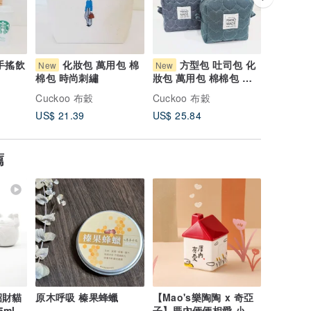
手搖飲
化妝包 萬用包 棉
方型包 吐司包 化
方
New
New
New
棉包 時尚刺繡
妝包 萬用包 棉棉包 牛
妝包 萬用
仔心型
面銀光
Cuckoo 布穀
Cuckoo 布穀
Cuckoo
US$ 21.39
US$ 25.84
US$ 25.
薦
 招財貓
原木呼吸 榛果蜂蠟
【Mao's樂陶陶 x 奇亞
5ml精
子】厝內倆倆相愛 小屋