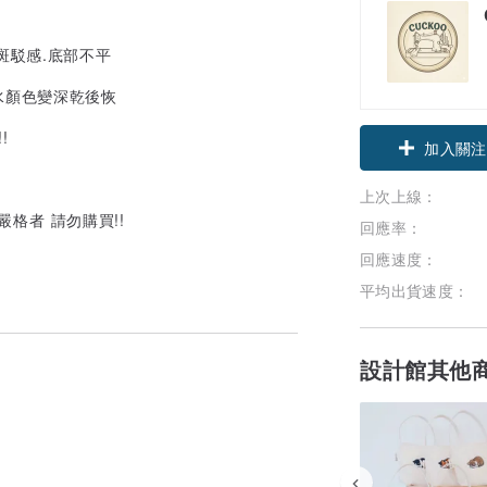
斑駁感.底部不平
水顏色變深乾後恢
!
領優惠券
加入關注
上次上線：
嚴格者 請勿購買!!
回應率：
回應速度：
平均出貨速度：
設計館其他