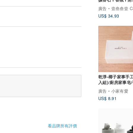
油－馬年開運小物
廣告
壹叁叁壹 Cementer No
US$ 34.93
乾淨-椰子家事手工
入組)/廚房家事皂
衣物皂
廣告
小家有愛
US$ 8.91
看品牌所有評價