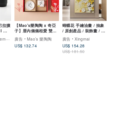
皮巴拉擴
【Mao's樂陶陶 x 奇亞
蝴蝶花 手繪油畫 / 抽象
I 附
子】厝內倆倆相愛 雙碗
/ 原創產品 / 裝飾畫 / 懸
物
小屋禮盒組
掛藝術 / 客廳
.1331
廣告
Mao’s 樂陶陶
廣告
Xingmai
US$ 132.74
US$ 154.28
US$ 181.50