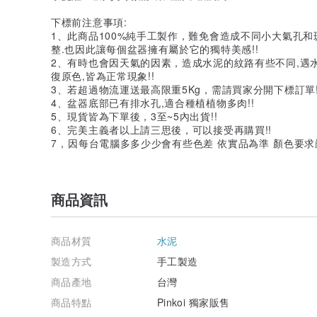
下標前注意事項:
1、此商品100%純手工製作，難免會造成不同小大氣孔和
整.也因此讓每個盆器擁有屬於它的獨特美感!!
2、有時也會因天氣的因素，造成水泥的紋路有些不同,遇
復原色,皆為正常現象!!
3、若超過物流運送最高限重5Kg，需請買家分開下標訂單!
4、盆器底部已有排水孔,適合種植植物多肉!!
5、現貨皆為下單後，3至~5內出貨!!
6、完美主義者以上請三思後，可以接受再購買!!
7 , 因每台電腦多多少少會有些色差 依實品為準 顏色要求
商品資訊
商品材質
水泥
製造方式
手工製造
商品產地
台灣
商品特點
Pinkoi 獨家販售