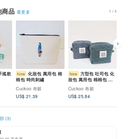
他商品
1 / 4
看更多
手搖飲
化妝包 萬用包 棉
方型包 吐司包 化
方
New
New
New
棉包 時尚刺繡
妝包 萬用包 棉棉包 牛
妝包 萬用
仔心型
面銀光
Cuckoo 布穀
Cuckoo 布穀
Cuckoo
US$ 21.39
US$ 25.84
US$ 25.
 (3)
運
 89.09 享免運