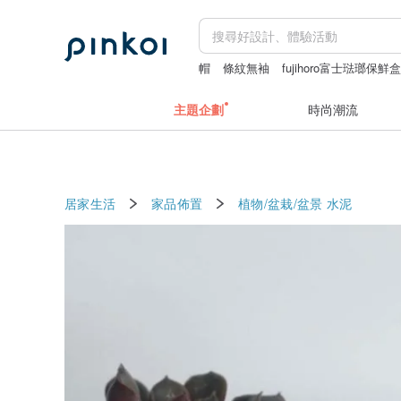
帽
條紋無袖
fujihoro富士琺瑯保鮮
主題企劃
時尚潮流
居家生活
家品佈置
植物/盆栽/盆景
水泥