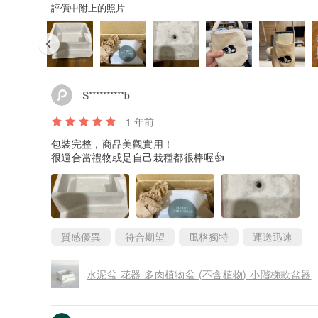
評價中附上的照片
S**********b
1 年前
包裝完整，商品美觀實用！
很適合當禮物或是自己栽種都很棒喔👍
質感優異
符合期望
風格獨特
運送迅速
水泥盆 花器 多肉植物盆 (不含植物) 小階梯款盆器