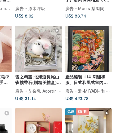
單入禮盒組
.1331
廣告
原木呼吸
廣告
Mao’s 樂陶陶
US$ 8.02
US$ 83.74
皂(2
雪之精靈 北海道長尾山
產品編號 114 刺繡和
/手洗
雀擴香石(贈精美禮盒)
服、日式和風式室內裝
招財
飾、皇家馬車、流水圖
廣告
艾朵兒 Adorer Design
廣告
雅-MIYABI- 和服藝術裱框
案、禮物、結婚禮物、
US$ 31.14
US$ 423.78
喬遷禮物、長壽禮物、
幸運符、相框內飾
免運
85 折