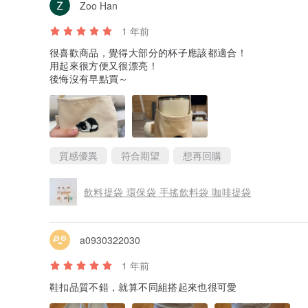
Zoo Han
1 年前
很喜歡商品，覺得大部分的杯子應該都適合！
用起來很方便又很漂亮！
後悔沒有早點買～
質感優異
符合期望
想再回購
飲料提袋 環保袋 手搖飲料袋 咖啡提袋
a0930322030
1 年前
鞋扣品質不錯，就算不同組搭起來也很可愛