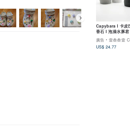
Capybara I 卡
香石 I 泡澡水豚君 
5ml精油－交換禮
廣告
壹叁叁壹 Cementer No
US$ 24.77