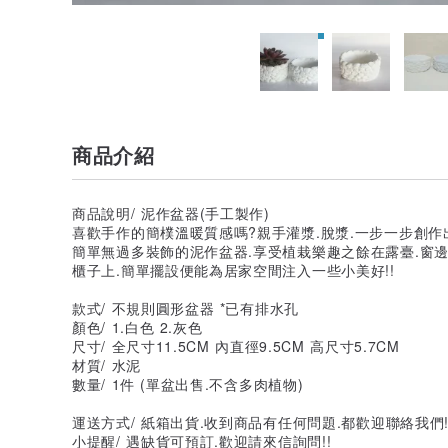
商品介紹
商品說明/ 泥作盆器(手工製作)
喜歡手作的簡樸溫暖質感嗎?親手灌漿.脫漿.一步一步創作
簡單無過多裝飾的泥作盆器.享受植栽樂趣之餘在露臺.窗
櫃子上.簡單擺設便能為居家空間注入一些小美好!!
款式/ 不規則圓形盆器 *已有排水孔
顏色/ 1.白色 2.灰色
尺寸/ 全尺寸11.5CM 內直徑9.5CM 高尺寸5.7CM
材質/ 水泥
數量/ 1件 (單盆出售.不含多肉植物)
運送方式/ 紙箱出貨.收到商品有任何問題.都歡迎聯絡我們!
小提醒/ 遇缺貨可預訂.歡迎請來信詢問!!