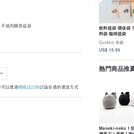
) 不規則圓形盆器
飲料提袋 環保袋 
料袋 咖啡提袋
Cuckoo 布穀
US$ 15.59
熱門商品推
你可以透過
聯絡設計師
討論合適的運送方式
Maneki-neko I
擴香石 I 香氛 I 附