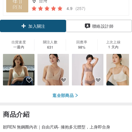
台灣
4.9
(257)
領優惠券
聯絡設計師
加入關注
出貨速度
關注人數
回應率
上次上線
一週內
1 天內
631
98%
逛全部商品
商品介紹
韌REN 無鋼圈內衣｜自由尺碼- 擁抱多元體型，上身即合身