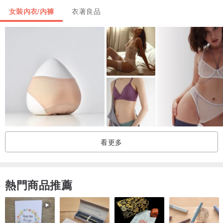
【商品規格】
女裝內衣/內褲
衣著良品
面料：67% 聚醯胺纖維、33% 彈性纖維
肩帶：無調節扣，不可拆
胸墊：可拆式薄胸墊（厚處約 0.6 CM，薄處約 0.1 CM)
背扣：無背扣
【備註】
因螢幕顯示器不同會有些微色差，產品顏色以實品顏色為主
【洗滌注意事項】
看更多
1. 深淺色衣物分開洗滌，避免染色
2. 洗滌水溫請低於30℃
3. 內衣請放內衣專用洗衣袋
熱門商品推薦
4. 使用中性洗劑；浸泡時間不宜過長
5. 勿使用漂白劑、螢光增白劑及衣物柔軟劑，以免破壞布料
6. 不可濕放，以免衣物染色