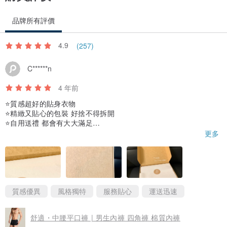
品牌所有評價
4.9
(257)
C******n
4 年前
⭐️質感超好的貼身衣物
⭐️精緻又貼心的包裝 好捨不得拆開
⭐️自用送禮 都會有大大滿足
⭐️盒子上的這句子寫的好好
更多
⭐️無論什麼樣的關係「舒適」最重要
值得五星評價
質感優異
風格獨特
服務貼心
運送迅速
舒適・中腰平口褲 | 男生內褲 四角褲 棉質內褲