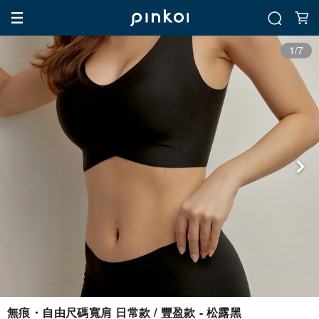
1/7
無痕・自由尺碼寬肩 日常款 / 豐盈款 - 松露黑