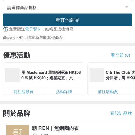
看其他商品
免費贈送
電子賀卡
，結帳完成後填寫
商品已下架，請重新選取其他商品
優惠活動
看全部 (6)
用 Mastercard 單筆簽賬滿 HK$58
Citi The Club
0 即減 HK$40；逢星期五、六、日
分回贈，滿 HK$580
滿 HK$880 即減 HK$80（名額有
Coins（名額
限，額滿即止，僅限「常用信用
前往活動頁
活動詳情
前往活動頁
卡」結帳）
關於品牌
逛設計品牌
韌 REN｜無鋼圈內衣