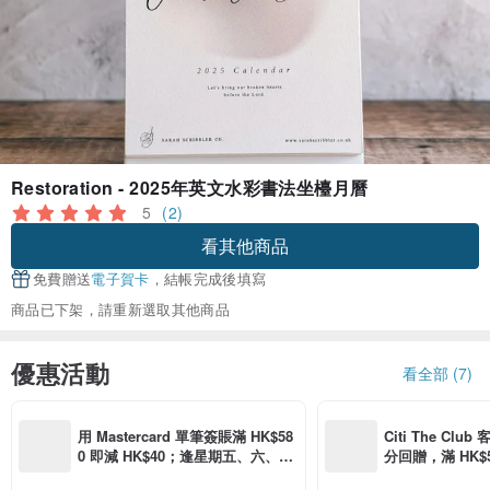
Restoration - 2025年英文水彩書法坐檯月曆
5
(2)
看其他商品
免費贈送
電子賀卡
，結帳完成後填寫
商品已下架，請重新選取其他商品
優惠活動
看全部 (7)
用 Mastercard 單筆簽賬滿 HK$58
Citi The Club
0 即減 HK$40；逢星期五、六、日
分回贈，滿 HK$580
滿 HK$880 即減 HK$80（名額有
Coins（名額