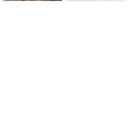
【5日內出貨】胖嘟嘟 平安符袋
水彩花園。平安符袋 (可繡名字)
彌月禮物 平安符袋 香火袋
看其他商品
了解品牌
QQ rabbit 手工嬰幼兒精品 彌月禮盒
晴天鞋鞋
HK$ 62.7
HK$ 71.2
HK$ 68.4
88 折
88 折
【5日內出貨】水彩花兒小棉球 平
【5日內出貨】小碎花 棉蕾絲款
安符袋 彌月禮物 香火袋 平安
圓型平安符袋 彌月禮物 平安
晴天鞋鞋
晴天鞋鞋
HK$ 70.2
HK$ 79.7
HK$ 70.2
HK$ 79.7
88 折
88 折