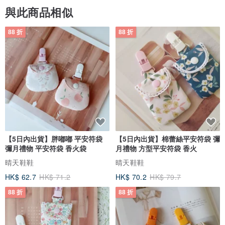
與此商品相似
88 折
88 折
【5日內出貨】胖嘟嘟 平安符袋
【5日內出貨】棉蕾絲平安符袋 彌
彌月禮物 平安符袋 香火袋
月禮物 方型平安符袋 香火
晴天鞋鞋
晴天鞋鞋
HK$ 62.7
HK$ 71.2
HK$ 70.2
HK$ 79.7
88 折
88 折