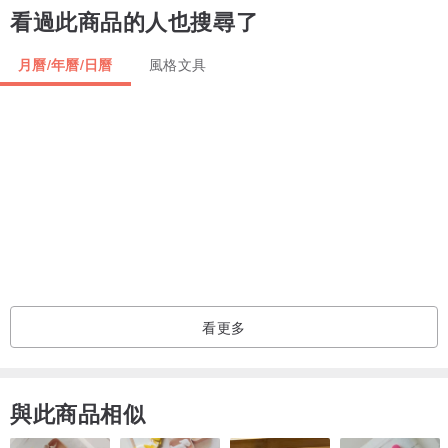
看過此商品的人也搜尋了
I will be exalted in the earth.”
Psalms 46:10
月曆/年曆/日曆
風格文具
尺寸：A5 (148mm x 210mm)
/ 250gsm壓紋紙
/ 共13頁，單面印刷
/ 12個月月曆連聖經金句
/ 內附香港及英國公眾假期
/ 12頁 A5 Postcard
***************
看更多
請注意：未能提供Gift Message
***************
與此商品相似