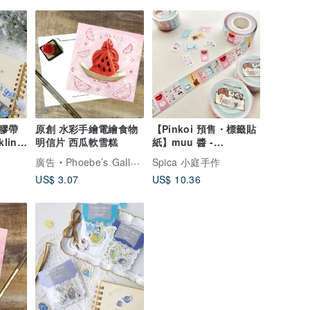
膠帶
原創 水彩手繪電繪食物
【Pinkoi 預售・標籤貼
kling
明信片 西瓜軟雪糕
紙】muu 醬 -
Thankyou -
廣告
Phoebe’s Gallery
Spica 小庭手作
chanibear 聯名款 |
US$ 3.07
US$ 10.36
Spica 小庭手作