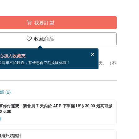
我要訂製
收藏商品
分享，免費幫你寄送電子賀卡。
電子賀卡是什麼？
心加入收藏夾
製」。付款後，從開始製作到寄出商品為 5 個工作天。（不
望清單不怕錯過，有優惠會立刻提醒你喔！
 (2)
i 幫你付運費！新會員 7 天內於 APP 下單滿 US$ 30.00 最高可減
 6.00
情
有海外好設計