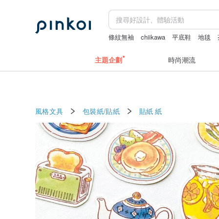
條紋無袖
chiikawa
平底鞋
地毯
主題企劃
時尚潮流
風格文具
包裝紙/貼紙
貼紙
紙