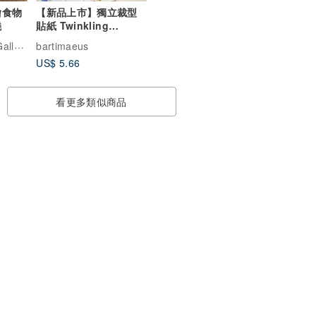
繪食物
【新品上市】獨立裁型
燒
貼紙 Twinkling
Stars・金絲雀的夜窗・
lery
bartimaeus
Le Minuit
US$ 5.66
看更多類似商品