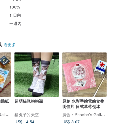
100%
1 日內
一週內
似
看更多
物貼紙
超萌貓咪抱抱襪
原創 水彩手繪電繪食物
明信片 日式草莓刨冰
lery
貓兔子的天空
廣告
Phoebe’s Gallery
US$ 14.54
US$ 3.07