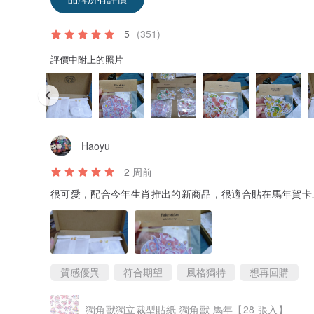
5
(351)
評價中附上的照片
Haoyu
2 周前
很可愛，配合今年生肖推出的新商品，很適合貼在馬年賀卡
質感優異
符合期望
風格獨特
想再回購
獨角獸獨立裁型貼紙 獨角獸 馬年【28 張入】