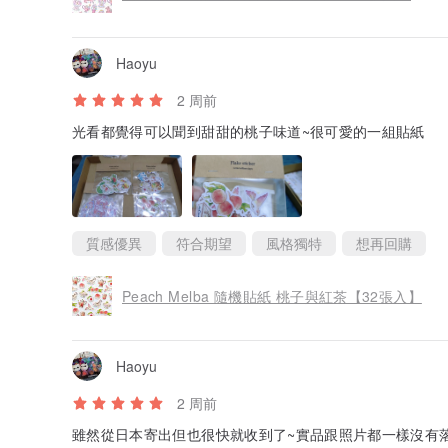
Haoyu
2 周前
光看都覺得可以聞到甜甜的桃子味道~很可愛的一組貼紙
質感優異
符合期望
風格獨特
想再回購
Peach Melba 隨機貼紙 桃子與紅茶【32張入】
Haoyu
2 周前
雖然從日本寄出但也很快就收到了~實品跟照片都一樣沒有