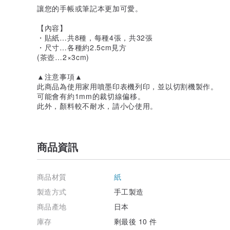
讓您的手帳或筆記本更加可愛。
【內容】
・貼紙…共8種，每種4張，共32張
・尺寸…各種約2.5cm見方
(茶壺…2×3cm)
▲注意事項▲
此商品為使用家用噴墨印表機列印，並以切割機製作。
可能會有約1mm的裁切線偏移。
此外，顏料較不耐水，請小心使用。
商品資訊
商品材質
紙
製造方式
手工製造
商品產地
日本
庫存
剩最後 10 件