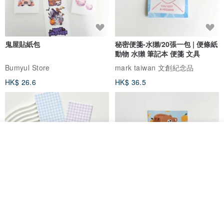
鬼屋貼紙包
秘密便箋-水獺/20張一包 | 便條紙
動物 水獺 筆記本 便箋 文具
Bumyul Store
mark taiwan 文創紀念品
HK$ 26.6
HK$ 36.5
我要排隊
了解品牌
粉彩色格紋花園裝飾
秘密便箋-水豚/20張一包 | 便條紙
動物 水豚 卡比巴拉 便箋 文具