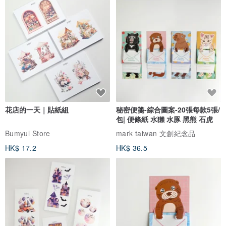
花店的一天｜貼紙組
秘密便箋-綜合圖案-20張每款5張/
包| 便條紙 水獺 水豚 黑熊 石虎
Bumyul Store
mark taiwan 文創紀念品
HK$ 17.2
HK$ 36.5