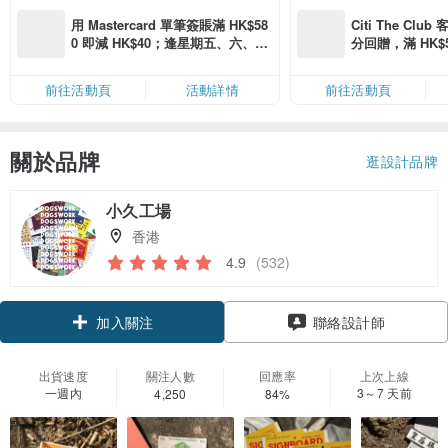
用 Mastercard 單筆簽賬滿 HK$58
Citi The Club
0 即減 HK$40；逢星期五、六、日
分回贈，滿 HK$580
滿 HK$880 即減 HK$80（名額有
Coins（名額
限，額滿即止，僅限「常用信用
前往活動頁
活動詳情
前往活動頁
卡」結帳）
關於品牌
逛設計品牌
小久工場
香港
4.9
(532)
加入關注
聯絡設計師
出貨速度
關注人數
回應率
上次上線
一週內
3～7 天前
4,250
84%