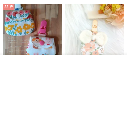
88 折
放入購物車
【5日內出貨】胖嘟嘟 平安符袋
水彩花園。平安符袋 (可繡名字)
加入收藏
了解品牌
彌月禮物 平安符袋 香火袋
QQ rabbit 手工嬰幼兒精品 彌月禮盒
晴天鞋鞋
HK$ 62.7
HK$ 71.2
HK$ 68.4
88 折
88 折