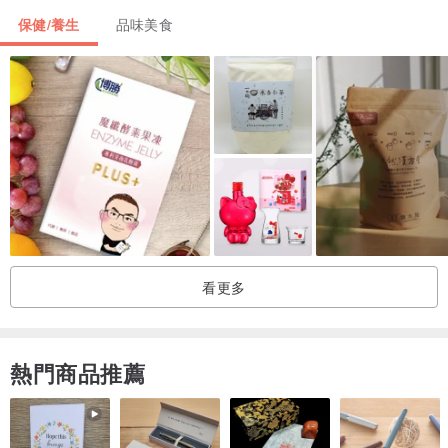
至飲料和沙拉中食用。
保健/養生
品味美食
▲膠原蛋白:每日攝取1包，可直接口服（空腹時吸收效果最佳）或加
入適溫的飲品、湯品、料理中。
商品成分
▲靚麗益生菌:玉米來源可溶性纖維、葡萄糖、乳糖、複合益生菌 (短
雙歧桿菌、植物乳桿菌、麥芽糊精)、天然檸檬果汁粉(檸檬酵素)(檸檬
看更多
酵素液、麥芽糊精)、綜合莓果萃取物(麥芽糊精、黑醋栗、藍莓、蔓
越莓、巴西莓、黑莓、覆盆莓、草莓)、木寡糖、玫瑰花瓣(玫瑰花瓣
熱門商品推薦
萃取物、糊精)、血橙萃取(血橙萃取、麥芽糊精)、玉米萃取(含賽洛
美)(糊精、玉米萃取)