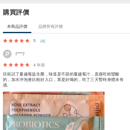
▲玫瑰膠原蛋白:
購買評價
1. 本產品含有魚類，過敏體質者請謹慎食用。
2. 孕婦、哺乳期間、服用藥物者，食用前請先諮詢醫師。
本商品評價
品牌所有評價
3. 依個人體質不同，如食用後產生不適感，請停止食用。
5
(4)
4. 12歲以下兒童如需食用請減半用量。
l****7
商品退換貨
4 年前
於收到商品起算，可享有7天鑑賞期(非試用期)。產品因衛生問題，一
目前試了蔓越莓益生菌，味道是不甜的蔓越莓汁，直接吃粉蠻酸
經拆封，恕無法辦理退貨。如遇商品有瑕疵，可來電辦理退換貨。退
的，加水沖泡會比較好入口，算是好喝的，吃了三天暫時身體未有
換貨時，您退回的商品必須是完整的【全新狀態（無使用過）】，包
感。
含主體與配件、贈品、原廠包裝及所有隨附文件（包含發票）。