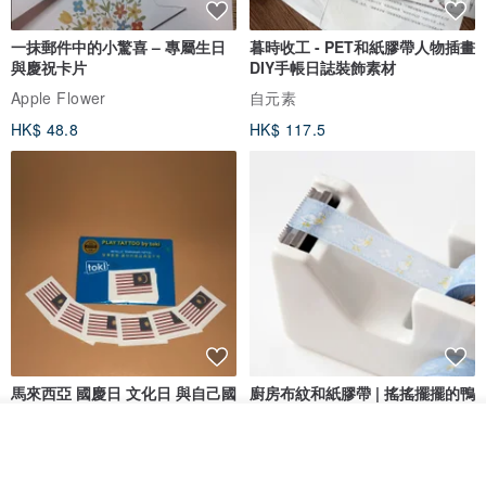
一抹郵件中的小驚喜 – 專屬生日
暮時收工 - PET和紙膠帶人物插畫
與慶祝卡片
DIY手帳日誌裝飾素材
Apple Flower
自元素
HK$ 48.8
HK$ 117.5
馬來西亞 國慶日 文化日 與自己國
廚房布紋和紙膠帶 | 搖搖擺擺的鴨
家情感的連結 節慶時貼紋身貼紙
子
看其他商品
展權官方文創商店- toki
BOKI
了解品牌
HK$ 42.5
HK$ 63.4