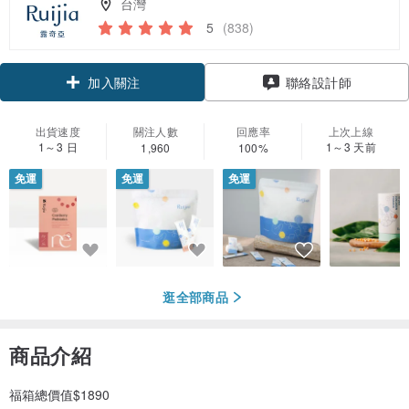
台灣
5
(838)
領優惠券
聯絡設計師
加入關注
出貨速度
關注人數
回應率
上次上線
1～3 日
1～3 天前
1,960
100%
免運
免運
免運
逛全部商品
商品介紹
福箱總價值$1890