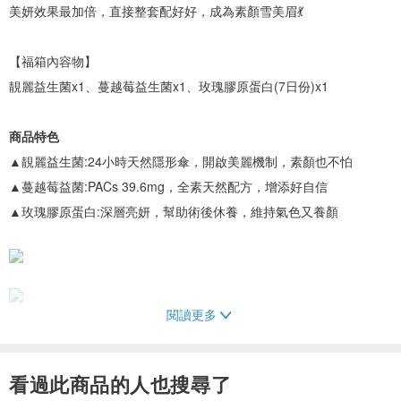
美妍效果最加倍，直接整套配好好，成為素顏雪美眉💃
【福箱內容物】
靚麗益生菌x1、蔓越莓益生菌x1、玫瑰膠原蛋白(7日份)x1
商品特色
▲靚麗益生菌:24小時天然隱形傘，開啟美麗機制，素顏也不怕
▲蔓越莓益菌:PACs 39.6mg，全素天然配方，增添好自信
▲玫瑰膠原蛋白:深層亮妍，幫助術後休養，維持氣色又養顏
閱讀更多
食用方法
看過此商品的人也搜尋了
▲益生菌:每日攝取1包，可直接服用或搭配40℃以下的開水，也可加