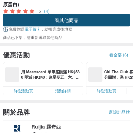
原蛋白)
5
(4)
看其他商品
免費贈送
電子賀卡
，結帳完成後填寫
商品已下架，請重新選取其他商品
優惠活動
看全部 (6)
用 Mastercard 單筆簽賬滿 HK$58
Citi The Club
0 即減 HK$40；逢星期五、六、日
分回贈，滿 HK$580
滿 HK$880 即減 HK$80（名額有
Coins（名額
限，額滿即止，僅限「常用信用
前往活動頁
活動詳情
前往活動頁
卡」結帳）
關於品牌
逛設計品牌
Ruijia 露奇亞