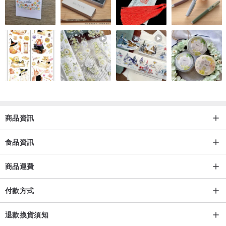
▲蔓越莓益生菌:覆盆莓濃縮粉(覆盆莓濃縮汁、麥芽糊精)、水溶性纖
維、蔓越莓萃取物、小麥纖維、洛神花萼萃取物、葡萄籽萃取物、芽
孢乳酸菌、赤藻醣醇、石榴萃取物
▲玫瑰膠原蛋白:3000mg魚胜肽膠原蛋白+500mg(西印度櫻桃萃取(含
維生素C)、玫瑰花瓣萃取)
注意事項
▲益生菌:
商品資訊
1.建議搭配40度以下溫冷水食用。若吃了抗生素、咖啡、茶等食品，
食品資訊
需間隔1小時再吃。
2.若想擁有好身體，建議持續補充並搭配良好的生活習慣，才能真的
商品運費
有助於好菌生長。
3.每支益生菌機能性不同，如都有食用需求，請依照各益生菌每天建
付款方式
議食用量同天食用。
過敏原:牛乳(靚麗益生菌)
退款換貨須知