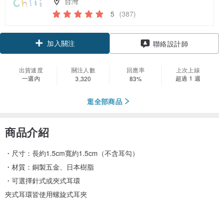
台灣
5
(387)
加入關注
聯絡設計師
出貨速度
關注人數
回應率
上次上線
一週內
超過 1 週
3,320
83%
逛全部商品
商品介紹
・尺寸：長約1.5cm寬約1.5cm（不含耳勾）
・材質：銅製五金、日本樹脂
・可選擇針式或夾式耳環
夾式耳環皆使用螺旋式耳夾