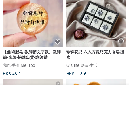
【藝術肥皂-教師節文字款】教師
珍珠花兒‧六入方塊巧克力香皂禮
節•客製•快速出貨•謝師禮
盒
我也手作 Me Too
G's life 居事生活
HK$ 48.2
HK$ 113.6
看其他商品
了解品牌