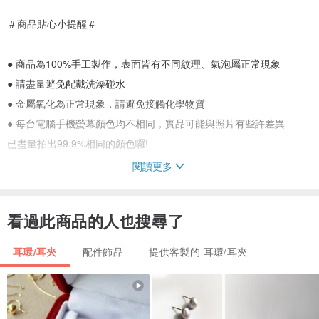
＃商品貼心小提醒＃
● 商品為100%手工製作，表面皆有不同紋理、氣泡屬正常現象
● 請盡量避免配戴洗澡碰水
● 金屬氧化為正常現象，請避免接觸化學物質
● 每台電腦手機螢幕顏色均不相同，實品可能與照片有些許差異
已盡量拍出99.9%相同的顏色囉!
閱讀更多
#運送小提醒#
看過此商品的人也搜尋了
●郵寄均使用郵局掛號寄出
●港澳客人使用郵局航空掛號寄出
耳環/耳夾
配件飾品
提供客製的 耳環/耳夾