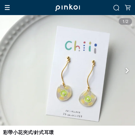
1/2
彩帶小花夾式/針式耳環