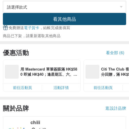
看其他商品
免費贈送
電子賀卡
，結帳完成後填寫
商品已下架，請重新選取其他商品
優惠活動
看全部 (6)
用 Mastercard 單筆簽賬滿 HK$58
Citi The Club
0 即減 HK$40；逢星期五、六、日
分回贈，滿 HK$580
滿 HK$880 即減 HK$80（名額有
Coins（名額
限，額滿即止，僅限「常用信用
前往活動頁
活動詳情
前往活動頁
卡」結帳）
關於品牌
逛設計品牌
chiii