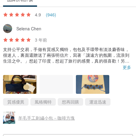
4.9
(946)
Selena Chen
3 年前
支持公平交易，手做有質感又獨特，包包及手環帶有淡淡麝香味，
很迷人，裏面還贈送了兩張明信片，寫著「讓遠方的氛圍，流浪到
生活之中。」想起了印度，想起了旅行的感覺，真的很喜歡！另一
張傳達著友善動物的理念，整個讓人覺得好有溫度的物品，太棒
更多
了！
質感優異
風格獨特
想再回購
運送迅速
羊毛手工刺繡小包－咖啡方塊