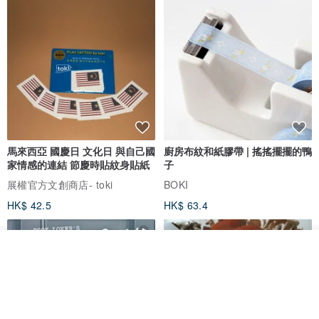
馬來西亞 國慶日 文化日 與自己國
廚房布紋和紙膠帶 | 搖搖擺擺的鴨
家情感的連結 節慶時貼紋身貼紙
子
展權官方文創商店- toki
BOKI
HK$ 42.5
HK$ 63.4
看其他商品
了解品牌