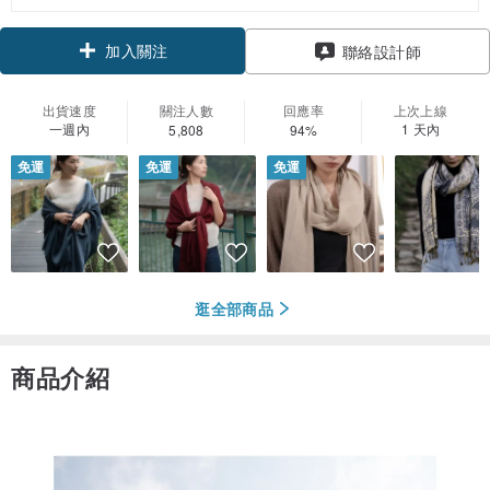
加入關注
聯絡設計師
出貨速度
關注人數
回應率
上次上線
一週內
1 天內
5,808
94%
免運
免運
免運
逛全部商品
商品介紹