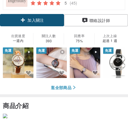
5
(45)
加入關注
聯絡設計師
出貨速度
關注人數
回應率
上次上線
一週內
超過 1 週
393
75%
免運
免運
免運
免運
逛全部商品
商品介紹