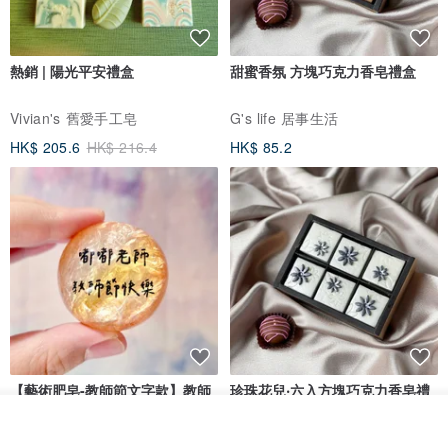
熱銷 | 陽光平安禮盒
甜蜜香氛 方塊巧克力香皂禮盒
Vivian's 舊愛手工皂
G's life 居事生活
HK$ 205.6
HK$ 216.4
HK$ 85.2
【藝術肥皂-教師節文字款】教師
珍珠花兒‧六入方塊巧克力香皂禮
節•客製•快速出貨•謝師禮
盒
看其他商品
我也手作 Me Too
G's life 居事生活
了解品牌