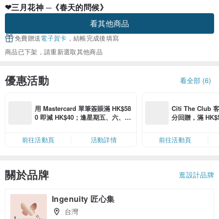
❤三月花神 ─《春天的問候》
看其他商品
免費贈送
電子賀卡
，結帳完成後填寫
商品已下架，請重新選取其他商品
優惠活動
看全部 (6)
用 Mastercard 單筆簽賬滿 HK$58
Citi The Club
0 即減 HK$40；逢星期五、六、日
分回贈，滿 HK$580
滿 HK$880 即減 HK$80（名額有
Coins（名額
限，額滿即止，僅限「常用信用
前往活動頁
活動詳情
前往活動頁
卡」結帳）
關於品牌
逛設計品牌
Ingenuity 匠心集
台灣