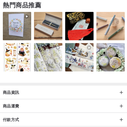
熱門商品推薦
理解。
如果髮夾因尺寸原因無法放入卡扣柱中，則可以使用 Letter Pack
Plus 進行運輸。
您支付的費用不會超過您選擇的金額。
如果您緊急需要，可以加急運送，數量有限。
【筆記】
・由於花瓣是手工製作，因此尺寸和顏色可能存在個體差異。
由於它不是現成的產品，我們希望您能欣賞手工產品的品質。
商品資訊
・顏色不均勻、氣泡。可能混有一些細小的灰塵。
商品運費
[關於處理]
付款方式