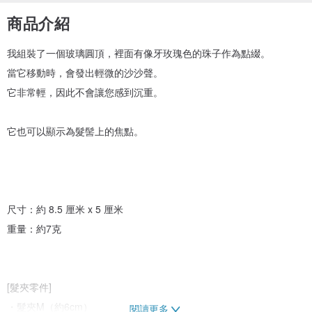
商品介紹
我組裝了一個玻璃圓頂，裡面有像牙玫瑰色的珠子作為點綴。
當它移動時，會發出輕微的沙沙聲。
它非常輕，因此不會讓您感到沉重。
它也可以顯示為髮髻上的焦點。
尺寸：約 8.5 厘米 x 5 厘米
重量：約7克
[髮夾零件]
・髮夾M（約6cm）
閱讀更多