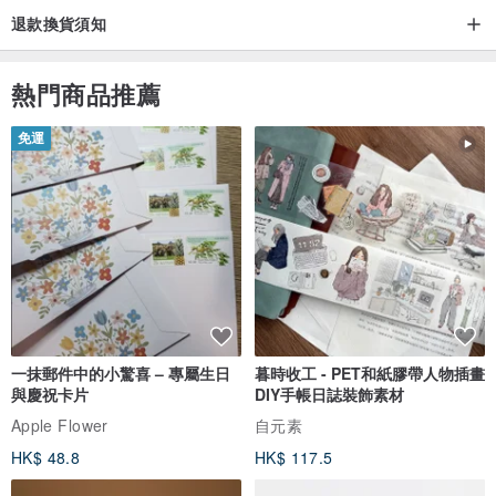
樹脂塗層足夠薄，不會影響精緻度。
退款換貨須知
然而，由於它是一個非常脆弱的部件，容易受到跌落等衝擊，請小心
處理。
熱門商品推薦
免運
如果它被雨水或汗水弄髒，請用軟布（如清潔眼鏡時使用的布）輕輕
擦拭，以延長其使用壽命。
[關於維修]
我們將免費修理金屬配件。
其他人則需要根據嚴重程度進行諮詢。
一抹郵件中的小驚喜 – 專屬生日
暮時收工 - PET和紙膠帶人物插畫
請僅向我們支付運費。
與慶祝卡片
DIY手帳日誌裝飾素材
Apple Flower
自元素
HK$ 48.8
HK$ 117.5
[關於退貨與取消]