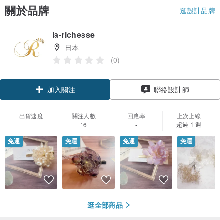
關於品牌
逛設計品牌
la-richesse
日本
(0)
加入關注
聯絡設計師
出貨速度
關注人數
回應率
上次上線
-
超過 1 週
16
-
免運
免運
免運
免運
逛全部商品