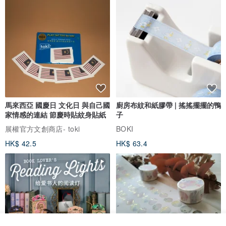
我們不接受因顧客方便而進行的退貨、換貨、取消等。
購買前請仔細檢查您的訂單詳細資訊。
收到產品後，請立即檢查內容。在極少數情況下，運輸過程中可能會
馬來西亞 國慶日 文化日 與自己國
廚房布紋和紙膠帶 | 搖搖擺擺的鴨
出現損壞，因此
家情感的連結 節慶時貼紋身貼紙
子
如果您有任何疑問，請隨時與我們聯繫。 （原則上抵達後3天內）
展權官方文創商店- toki
BOKI
HK$ 42.5
HK$ 63.4
萬一產品不正確或有缺陷，
我們只接受未使用的物品，因此請在 3 天內與我們聯繫。