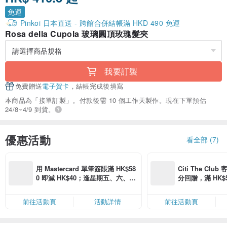
免運
Pinkoi 日本直送 - 跨館合併結帳滿 HKD 490 免運
Rosa della Cupola 玻璃圓頂玫瑰髮夾
我要訂製
免費贈送
電子賀卡
，結帳完成後填寫
本商品為「接單訂製」。付款後需 10 個工作天製作。現在下單預估
24/8~4/9 到貨。
優惠活動
看全部 (7)
用 Mastercard 單筆簽賬滿 HK$58
Citi The Club
0 即減 HK$40；逢星期五、六、日
分回贈，滿 HK$580
滿 HK$880 即減 HK$80（名額有
Coins（名額
限，額滿即止，僅限「常用信用
前往活動頁
活動詳情
前往活動頁
卡」結帳）