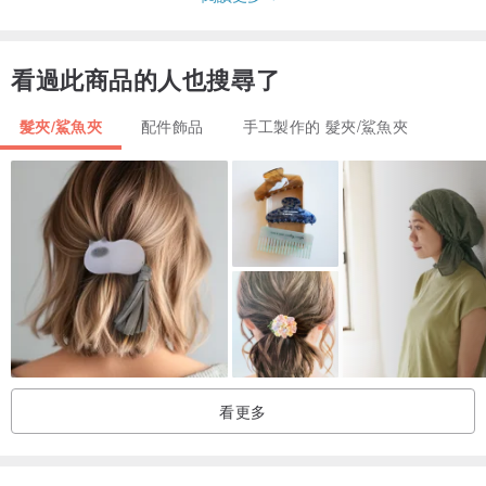
・髮夾L（約8cm）+100日元
・髮夾約6cm
看過此商品的人也搜尋了
您可以將髮飾的底座更改為您喜歡的任何顏色。
髮夾/鯊魚夾
配件飾品
手工製作的 髮夾/鯊魚夾
請在訂購時選擇。
底座因設計而異。
【船運】
由於該商品基本上是按訂單生產的，因此交貨期最長需要 1 個月。
（目前15天內出貨）
看更多
很抱歉讓您久等了，但我們會精心準備並將產品交付給您，因此請您